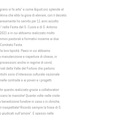
 grano si fa arte” e come &quot;oro splende al
Anna che ebbi la gioia di elevare, con il decreto
raneamente ho servito per 11 anni accolto
” nella Festa del S. Cuore e di S. Antonio
 2021 e in cui abbiamo realizzato molto
cammini pastorali e formativi insieme ai due
a Comitato Festa.
la loro tipicità. Paesi in cui abbiamo
la manutenzione e riaperture di chiese, in
i, processioni anche in regime di covid,
iali della Valle del Fortore che partono
tichi sono d’interesse culturale nazionale
nelle contrade e ai poveri e i progetti
utto questo realizzato grazie a collaboratori
carsi le maniche! Quante volte nelle visite
a benedizione funebre in casa o in cliniche,
ori inaspettate! Ricordo sempre la frase di S.
o giudicati sull’amore”. E spesso nelle