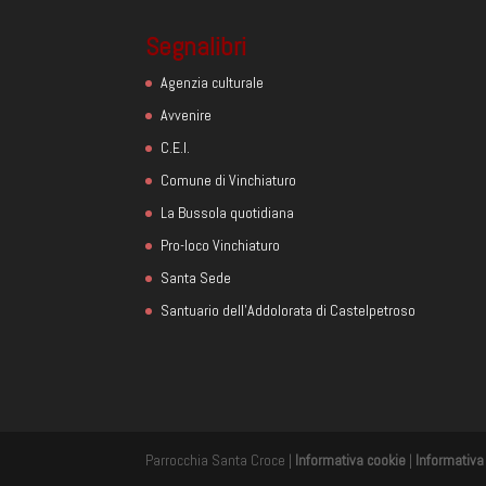
Segnalibri
Agenzia culturale
Avvenire
C.E.I.
Comune di Vinchiaturo
La Bussola quotidiana
Pro-loco Vinchiaturo
Santa Sede
Santuario dell'Addolorata di Castelpetroso
Parrocchia Santa Croce |
Informativa cookie
|
Informativa