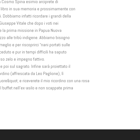
on Cosmo Spina esimio arciprete di
n libro in sua memoria e prossimamente con
. Dobbiamo infatti ricordare i grandi della
 Giuseppe Vitale che dopo i voti nei
ire la prima missione in Papua Nuova
zo alle tribù indigene. Abbiamo bisogno
meglio e per riscoprirci “nani portati sulle
ceduto e pur in tempi difficili ha saputo
sso zelo e impegno fattivo.
 poi sul sagrato. Infine sarà proiettato il
rdino (affrescata da Leo Paglione), lì
 cuore&quot; e riceverete il mio ricordino con una rosa
l buffet nell’ex-asilo e non scappate prima