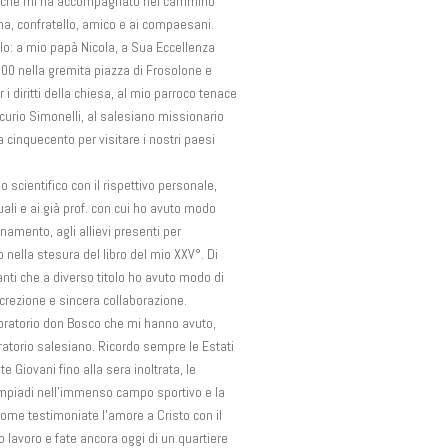
ia che mi ha accompagnato nel cammino
ma, confratello, amico e ai compaesani.
elo: a mio papà Nicola, a Sua Eccellenza
000 nella gremita piazza di Frosolone e
i diritti della chiesa, al mio parroco tenace
rcurio Simonelli, al salesiano missionario
 cinquecento per visitare i nostri paesi
o scientifico con il rispettivo personale,
tuali e ai già prof. con cui ho avuto modo
egnamento, agli allievi presenti per
o nella stesura del libro del mio XXV°. Di
anti che a diverso titolo ho avuto modo di
crezione e sincera collaborazione.
ll’oratorio don Bosco che mi hanno avuto,
oratorio salesiano. Ricordo sempre le Estati
e Giovani fino alla sera inoltrata, le
 olimpiadi nell’immenso campo sportivo e la
come testimoniate l’amore a Cristo con il
 lavoro e fate ancora oggi di un quartiere