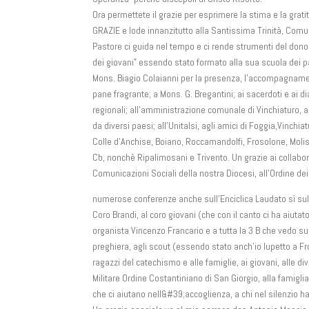
Ora permettete il grazie per esprimere la stima e la gratitu
GRAZIE e lode innanzitutto alla Santissima Trinità, Com
Pastore ci guida nel tempo e ci rende strumenti del don
dei giovani” essendo stato formato alla sua scuola dei padr
Mons. Biagio Colaianni per la presenza, l’accompagname
pane fragrante; a Mons. G. Bregantini; ai sacerdoti e ai di
regionali; all’amministrazione comunale di Vinchiaturo, all
da diversi paesi; all’Unitalsi, agli amici di Foggia,Vinchia
Colle d’Anchise, Boiano, Roccamandolfi, Frosolone, Molise
Cb, nonchè Ripalimosani e Trivento. Un grazie ai collaborat
Comunicazioni Sociali della nostra Diocesi, all’Ordine dei
numerose conferenze anche sull’Enciclica Laudato sì sul
Coro Brandi, al coro giovani (che con il canto ci ha aiutat
organista Vincenzo Francario e a tutta la 3 B che vedo sul
preghiera, agli scout (essendo stato anch’io lupetto a Fros
ragazzi del catechismo e alle famiglie, ai giovani, alle di
Militare Ordine Costantiniano di San Giorgio, alla famiglia 
che ci aiutano nell&#39;accoglienza, a chi nel silenzio ha