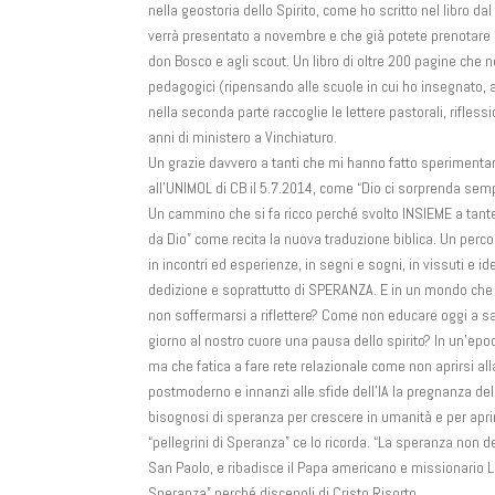
nella geostoria dello Spirito, come ho scritto nel libro da
verrà presentato a novembre e che già potete prenotare all
don Bosco e agli scout. Un libro di oltre 200 pagine che n
pedagogici (ripensando alle scuole in cui ho insegnato, al
nella seconda parte raccoglie le lettere pastorali, rifless
anni di ministero a Vinchiaturo.
Un grazie davvero a tanti che mi hanno fatto sperimentar
all’UNIMOL di CB il 5.7.2014, come “Dio ci sorprenda semp
Un cammino che si fa ricco perché svolto INSIEME a tan
da Dio” come recita la nuova traduzione biblica. Un perc
in incontri ed esperienze, in segni e sogni, in vissuti e ideal
dedizione e soprattutto di SPERANZA. E in un mondo che 
non soffermarsi a riflettere? Come non educare oggi a 
giorno al nostro cuore una pausa dello spirito? In un’ep
ma che fatica a fare rete relazionale come non aprirsi a
postmoderno e innanzi alle sfide dell’IA la pregnanza del
bisognosi di speranza per crescere in umanità e per aprirc
“pellegrini di Speranza” ce lo ricorda. “La speranza non
San Paolo, e ribadisce il Papa americano e missionario Le
Speranza” perché discepoli di Cristo Risorto.