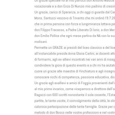
Un grazie speciale va al mio parroco don Antonio Masc
vocazionale e a don Enzo Di Nunzio mio padrino di cresi
Un grazie, carico di Speranza, a chi oggi ci guarda dal Ci
Mons. Santucci vescovo di Trivento che mi ordinò l’8.7.2
che in prima persona con forza e lungimiranza lottava per 
don Filippo Fracasso, a Padre Liberato Di Iorio, a don Me
don Emilio Pollice che ogni mese partiva da NA con la sua
molisani.
Permette un GRAZIE ai presidi del liceo classico e del lice
all’instancabile preside Anna Gloria Carlini, ai docenti at
di formarmi, agli ex-allievi incontrati nei vari anni di ins
condividere la gioia di questo evento e a chi mi ha aiutat
cuore un grazie alle maestre di Vinchiaturo e agli insegn
conoscere ricchi di competenza, passione educativa, dis
Un grazie agli exallievi e amici di Foggia provenienti da
al mio primo incarico, come viceparroco e direttore dell’
Ragazzi con 600 iscritti nonostante il sole cocente, l’Estat
partite, le tante uscite, il coinvolgimento della città, le
calorosa partecipazione delle tante famiglie. Grazie per 
metodo di don Bosco nelle vostre professioni e nel vostro