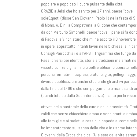
popolare e popoloso il cuore pulsante della città.
GRAZIE a Jelsi che ho servito per 17 anni, paese “dove il
sole&quot; (disse San Giovanni Paolo II) nella festa di S. 
di Mons. A. Dini, a Compatrona; a Gildone che contempo
da don Mercurio Simonelli, paese “dove il pane si fa dono
di Padova; a Vinchiaturo che mi ha accolto il 3 novembre
in opere, soprattutto in tanti lavori nelle 5 chiese, e in 
Consigli Parrocchiali e all’APS Il Trigramma che funge d
Paesi diversi per identità, storia e tradizioni ma amati nel
vissuto con zelo gli anni più belli e abbiamo operato nel
percorsi formativi intrapresi, oratorio, gite, pellegrinagg
diverse pubblicazioni anche studiando gli archivi parrocch
dalla fine del 1400 e che con pergamene e manoscritti an
(quindi tutelati dalla Soprintendenza). Tante poi le visite 
attivati nella pastorale della cura e della prossimità. E t
validi che senza chiacchiere erano e sono pronti a rimboc
alle famiglie e ai malati, a casa o in ospedale, come nell
ho imparato tanto sul senso della vita e in risorse interi
Giovanni della Croce che dice: “Alla sera della vita sarem