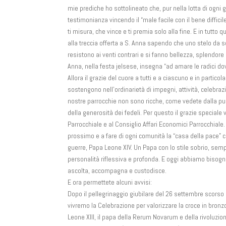
mie prediche ho sottolineato che, pur nella lotta di ogni g
testimonianza vincendo il “male facile con il bene diffici
ti misura, che vince e ti premia solo alla fine. E in tutto q
alla treccia offerta a S. Anna sapendo che uno stelo da so
resistono ai venti contrari e si fanno bellezza, splendore 
Anna, nella festa jelsese, insegna “ad amare le radici dove
Allora il grazie del cuore a tutti e a ciascuno e in particol
sostengono nell’ordinarietà di impegni, attività, celebraz
nostre parrocchie non sono ricche, come vedete dalla pu
della generosità dei fedeli. Per questo il grazie speciale 
Parrocchiale e al Consiglio Affari Economici Parrocchial
prossimo e a fare di ogni comunità la “casa della pace” 
guerre, Papa Leone XIV. Un Papa con lo stile sobrio, sempl
personalità riflessiva e profonda. E oggi abbiamo bisogno
ascolta, accompagna e custodisce.
E ora permettete alcuni avvisi:
Dopo il pellegrinaggio giubilare del 26 settembre scors
vivremo la Celebrazione per valorizzare la croce in bronz
Leone XIII, il papa della Rerum Novarum e della rivoluzio