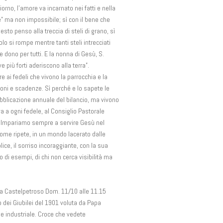
iorno, l’amore va incarnato nei fatti e nella
le” ma non impossibile; sì con il bene che
uesto penso alla treccia di steli di grano, sì
lo si rompe mentre tanti steli intrecciati
e dono per tutti. E la nonna di Gesù, S.
 più forti aderiscono alla terra”.
are ai fedeli che vivono la parrocchia e la
ioni e scadenze. Sì perché e lo sapete le
bblicazione annuale del bilancio, ma vivono
va a ogni fedele, al Consiglio Pastorale
e. Impariamo sempre a servire Gesù nel
come ripete, in un mondo lacerato dalle
ice, il sorriso incoraggiante, con la sua
 di esempi, di chi non cerca visibilità ma
o a Castelpetroso Dom. 11/10 alle 11.15
o dei Giubilei del 1901 voluta da Papa
ne industriale. Croce che vedete