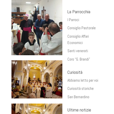
La Parrocchia
I Parroci
Consiglio Pastorale
Consiglio Affari
Economici
Santi venerati
Coro “G. Brandi”
Curiosità
Abbiamo letto per voi
Curiosità storiche
San Bernardino
Ultime notizie