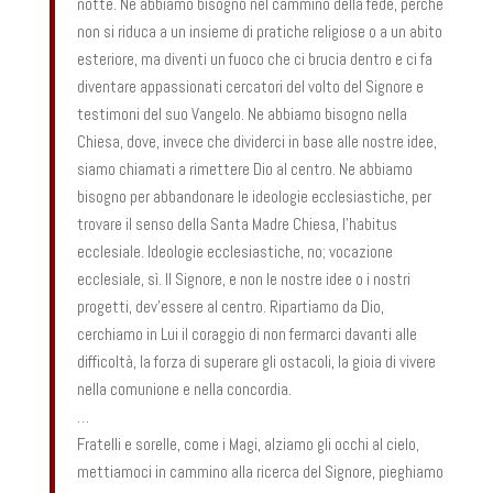
notte. Ne abbiamo bisogno nel cammino della fede, perché
non si riduca a un insieme di pratiche religiose o a un abito
esteriore, ma diventi un fuoco che ci brucia dentro e ci fa
diventare appassionati cercatori del volto del Signore e
testimoni del suo Vangelo. Ne abbiamo bisogno nella
Chiesa, dove, invece che dividerci in base alle nostre idee,
siamo chiamati a rimettere Dio al centro. Ne abbiamo
bisogno per abbandonare le ideologie ecclesiastiche, per
trovare il senso della Santa Madre Chiesa, l’habitus
ecclesiale. Ideologie ecclesiastiche, no; vocazione
ecclesiale, sì. Il Signore, e non le nostre idee o i nostri
progetti, dev’essere al centro. Ripartiamo da Dio,
cerchiamo in Lui il coraggio di non fermarci davanti alle
difficoltà, la forza di superare gli ostacoli, la gioia di vivere
nella comunione e nella concordia.
…
Fratelli e sorelle, come i Magi, alziamo gli occhi al cielo,
mettiamoci in cammino alla ricerca del Signore, pieghiamo