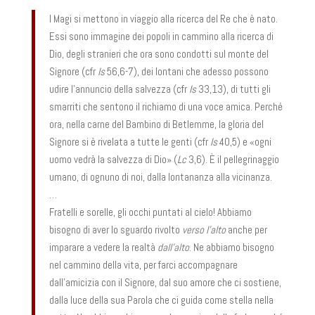
I Magi si mettono in viaggio alla ricerca del Re che è nato.
Essi sono immagine dei popoli in cammino alla ricerca di
Dio, degli stranieri che ora sono condotti sul monte del
Signore (cfr
Is
56,6-7), dei lontani che adesso possono
udire l’annuncio della salvezza (cfr
Is
33,13), di tutti gli
smarriti che sentono il richiamo di una voce amica. Perché
ora, nella carne del Bambino di Betlemme, la gloria del
Signore si è rivelata a tutte le genti (cfr
Is
40,5) e «ogni
uomo vedrà la salvezza di Dio» (
Lc
3,6). È il pellegrinaggio
umano, di ognuno di noi, dalla lontananza alla vicinanza.
…
Fratelli e sorelle, gli occhi puntati al cielo! Abbiamo
bisogno di aver lo sguardo rivolto
verso l’alto
anche per
imparare a vedere la realtà
dall’alto
. Ne abbiamo bisogno
nel cammino della vita, per farci accompagnare
dall’amicizia con il Signore, dal suo amore che ci sostiene,
dalla luce della sua Parola che ci guida come stella nella