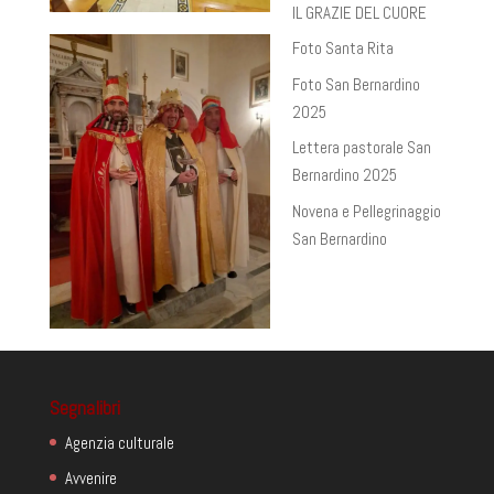
IL GRAZIE DEL CUORE
Foto Santa Rita
Foto San Bernardino
2025
Lettera pastorale San
Bernardino 2025
Novena e Pellegrinaggio
San Bernardino
Segnalibri
Agenzia culturale
Avvenire