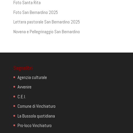
Foto Santa Rita
Foto San Bernardino 2025
Lettera pastorale San Bernardino 2025
Novena e Pellegrinaggio San Bernardino
Segnalibri
Agenzia culturale
Avvenire
C.E.I.
Comune di Vinchiaturo
La Bussola quotidiana
Pro-loco Vinchiaturo