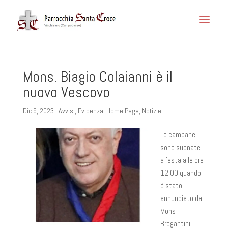
Mons. Biagio Colaianni è il
nuovo Vescovo
Dic 9, 2023
|
Avvisi
,
Evidenza
,
Home Page
,
Notizie
Le campane
sono suonate
a festa alle ore
12.00 quando
è stato
annunciato da
Mons
Bregantini,