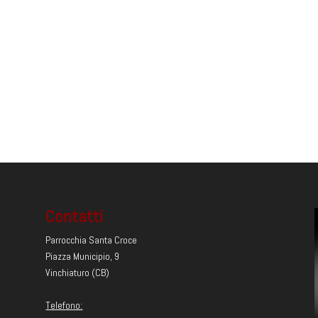
Contatti
Parrocchia Santa Croce
Piazza Municipio, 9
Vinchiaturo (CB)
Telefono: