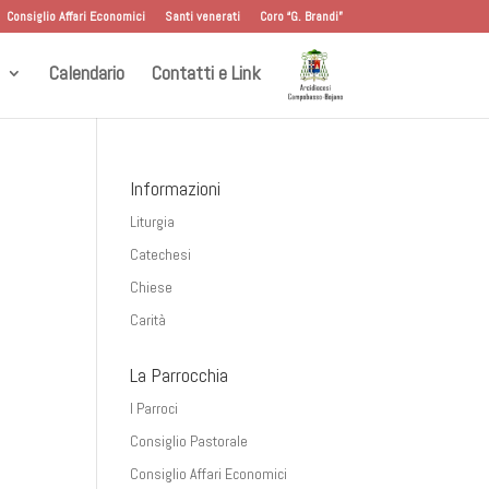
Consiglio Affari Economici
Santi venerati
Coro “G. Brandi”
Calendario
Contatti e Link
Informazioni
Liturgia
Catechesi
Chiese
Carità
La Parrocchia
I Parroci
Consiglio Pastorale
Consiglio Affari Economici