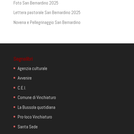
Foto San Bernardino 2025
Lettera pastorale San Bernardino 2025
Novena e Pellegrinaggio San Bernardino
Segnalibri
Agenzia culturale
Avvenire
C.E.I.
Comune di Vinchiaturo
La Bussola quotidiana
Pro-loco Vinchiaturo
Santa Sede