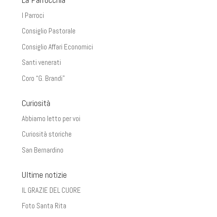
I Parroci
Consiglio Pastorale
Consiglio Affari Economici
Santi venerati
Coro “G. Brandi”
Curiosità
Abbiamo letto per voi
Curiosità storiche
San Bernardino
Ultime notizie
IL GRAZIE DEL CUORE
Foto Santa Rita