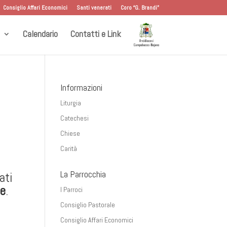
Consiglio Affari Economici
Santi venerati
Coro “G. Brandi”
Calendario
Contatti e Link
Informazioni
Liturgia
Catechesi
Chiese
Carità
La Parrocchia
ati
re
.
I Parroci
Consiglio Pastorale
Consiglio Affari Economici