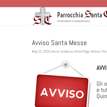
Avviso Santa Messe
Mag 23, 2020
|
Avvisi
,
Evidenza
,
Home Page
,
Notizie
,
Vita
AVV
Gli 
e tu
Quin