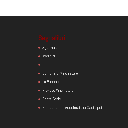
Segnalibri
Agenzia culturale
Avvenire
C.E.I.
Comune di Vinchiaturo
La Bussola quotidiana
Pro-loco Vinchiaturo
Santa Sede
Santuario dell'Addolorata di Castelpetroso