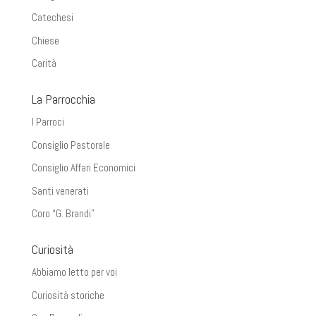
Catechesi
Chiese
Carità
La Parrocchia
I Parroci
Consiglio Pastorale
Consiglio Affari Economici
Santi venerati
Coro “G. Brandi”
Curiosità
Abbiamo letto per voi
Curiosità storiche