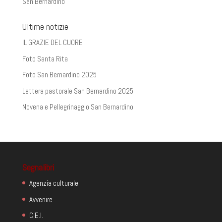
San Bernardino
Ultime notizie
IL GRAZIE DEL CUORE
Foto Santa Rita
Foto San Bernardino 2025
Lettera pastorale San Bernardino 2025
Novena e Pellegrinaggio San Bernardino
Segnalibri
Agenzia culturale
Avvenire
C.E.I.