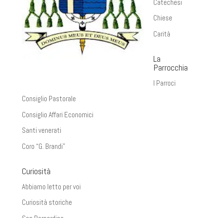
Catechesi
Chiese
Carità
La
Parrocchia
I Parroci
Consiglio Pastorale
Consiglio Affari Economici
Santi venerati
Coro “G. Brandi”
Curiosità
Abbiamo letto per voi
Curiosità storiche