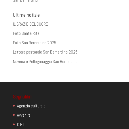
San Bernardino
Ultime notizie
IL GRAZIE DEL CUORE
Foto Santa Rita
Foto San Bernardino 2025
Lettera pastorale San Bernardino 2025
Novena e Pellegrinaggio San Bernardino
Segnalibri
Agenzia culturale
Avvenire
C.E.I.