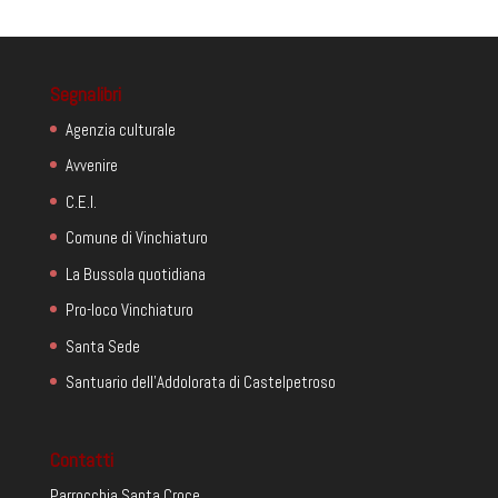
Segnalibri
Agenzia culturale
Avvenire
C.E.I.
Comune di Vinchiaturo
La Bussola quotidiana
Pro-loco Vinchiaturo
Santa Sede
Santuario dell'Addolorata di Castelpetroso
Contatti
Parrocchia Santa Croce