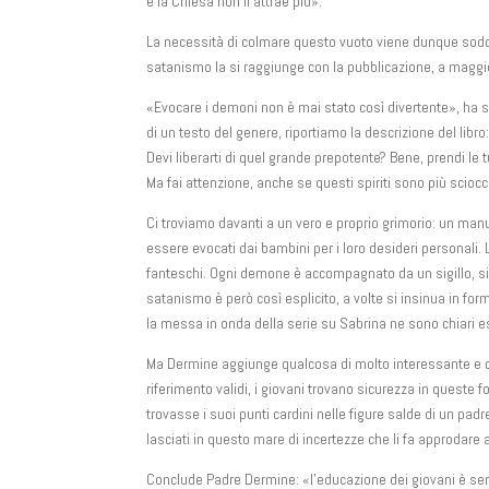
e la Chiesa non li attrae più».
La necessità di colmare questo vuoto viene dunque soddi
satanismo la si raggiunge con la pubblicazione, a maggio 
«Evocare i demoni non è mai stato così divertente», ha sc
di un testo del genere, riportiamo la descrizione del lib
Devi liberarti di quel grande prepotente? Bene, prendi le t
Ma fai attenzione, anche se questi spiriti sono più sci
Ci troviamo davanti a un vero e proprio grimorio: un man
essere evocati dai bambini per i loro desideri personali. 
fanteschi. Ogni demone è accompagnato da un sigillo, sim
satanismo è però così esplicito, a volte si insinua in f
la messa in onda della serie su Sabrina ne sono chiari 
Ma Dermine aggiunge qualcosa di molto interessante e ch
riferimento validi, i giovani trovano sicurezza in queste
trovasse i suoi punti cardini nelle figure salde di un padre
lasciati in questo mare di incertezze che li fa approdare a
Conclude Padre Dermine: «l’educazione dei giovani è semp