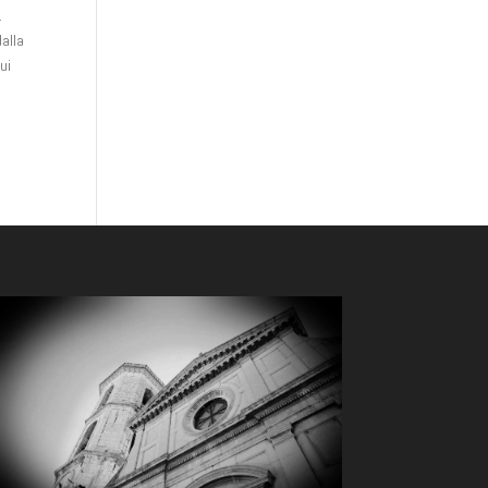
.
dalla
ui