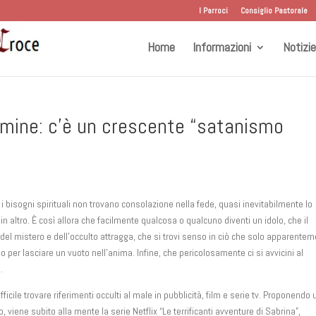
I Parroci
Consiglio Pastorale
Home
Informazioni
Notizie
ermine: c’è un crescente “satanismo
i bisogni spirituali non trovano consolazione nella fede, quasi inevitabilmente lo
in altro. È così allora che facilmente qualcosa o qualcuno diventi un idolo, che il
 del mistero e dell’occulto attragga, che si trovi senso in ciò che solo apparente
 per lasciare un vuoto nell’anima. Infine, che pericolosamente ci si avvicini al
.
fficile trovare riferimenti occulti al male in pubblicità, film e serie tv. Proponendo 
 viene subito alla mente la serie Netflix “Le terrificanti avventure di Sabrina”,