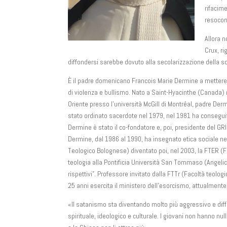
rifacime
resocon
Allora n
Crux, ri
diffondersi sarebbe dovuto alla secolarizzazione della soci
È il padre domenicano Francois Marie Dermine a mettere 
di violenza e bullismo. Nato a Saint-Hyacinthe (Canada) n
Oriente presso l’università McGill di Montréal, padre Dermi
stato ordinato sacerdote nel 1979, nel 1981 ha consegui
Dermine è stato il co-fondatore e, poi, presidente del GR
Dermine, dal 1986 al 1990, ha insegnato etica sociale ne
Teologico Bolognese) diventato poi, nel 2003, la FTER (F
teologia alla Pontificia Università San Tommaso (Angelicu
rispettivi”. Professore invitato dalla FTTr (Facoltà teolo
25 anni esercita il ministero dell’esorcismo, attualmente
«Il satanismo sta diventando molto più aggressivo e diff
spirituale, ideologico e culturale. I giovani non hanno nu