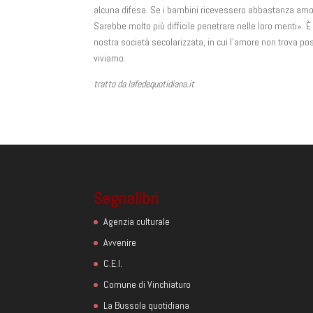
alcuna difesa. Se i bambini ricevessero abbastanza amore 
Sarebbe molto più difficile penetrare nelle loro menti». 
nostra società secolarizzata, in cui l’amore non trova po
viviamo.
tratto da lafedequotidiana.it
Segnalibri
Agenzia culturale
Avvenire
C.E.I.
Comune di Vinchiaturo
La Bussola quotidiana