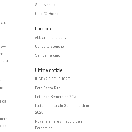
un
Santi venerati
Coro “G. Brandi”
rnale
Curiosità
Abbiamo letto per voi
Curiosità storiche
atti
mo-
San Bernardino
essere
Ultime notizie
IL GRAZIE DEL CUORE
ico
cra
Foto Santa Rita
Foto San Bernardino 2025
e da
Lettera pastorale San Bernardino
2025
vuoto
Novena e Pellegrinaggio San
lcosa
Bernardino