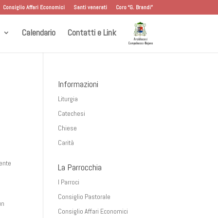
Consiglio Affari Economici
Santi venerati
Coro “G. Brandi”
Calendario
Contatti e Link
Informazioni
Liturgia
Catechesi
Chiese
Carità
mente
La Parrocchia
I Parroci
Consiglio Pastorale
un
Consiglio Affari Economici