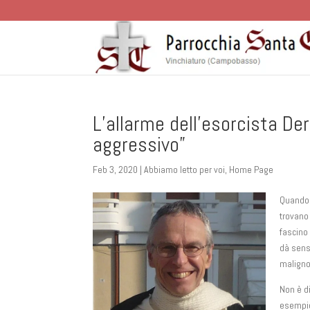
L’allarme dell’esorcista D
aggressivo”
Feb 3, 2020
|
Abbiamo letto per voi
,
Home Page
Quando 
trovano 
fascino
dà senso
maligno
Non è di
esempio,