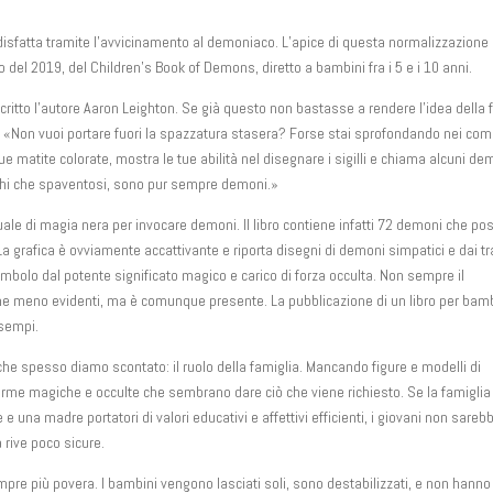
sfatta tramite l’avvicinamento al demoniaco. L’apice di questa normalizzazione 
del 2019, del Children’s Book of Demons, diretto a bambini fra i 5 e i 10 anni.
ritto l’autore Aaron Leighton. Se già questo non bastasse a rendere l’idea della f
ro: «Non vuoi portare fuori la spazzatura stasera? Forse stai sprofondando nei com
ue matite colorate, mostra le tue abilità nel disegnare i sigilli e chiama alcuni de
occhi che spaventosi, sono pur sempre demoni.»
uale di magia nera per invocare demoni. Il libro contiene infatti 72 demoni che p
La grafica è ovviamente accattivante e riporta disegni di demoni simpatici e dai tra
bolo dal potente significato magico e carico di forza occulta. Non sempre il
orme meno evidenti, ma è comunque presente. La pubblicazione di un libro per bamb
esempi.
e spesso diamo scontato: il ruolo della famiglia. Mancando figure e modelli di
 forme magiche e occulte che sembrano dare ciò che viene richiesto. Se la famiglia
 e una madre portatori di valori educativi e affettivi efficienti, i giovani non sareb
 rive poco sicure.
re più povera. I bambini vengono lasciati soli, sono destabilizzati, e non hanno