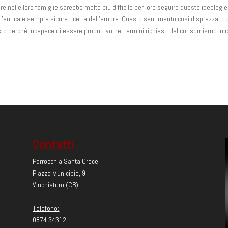
nelle loro famiglie sarebbe molto più difficile per loro seguire queste ideologie
È l’antica e sempre sicura ricetta dell’amore. Questo sentimento così disprezzato 
sto perché incapace di essere produttivo nei termini richiesti dal consumismo in c
Contatti
Parrocchia Santa Croce
Piazza Municipio, 9
Vinchiaturo (CB)
Telefono:
0874 34312