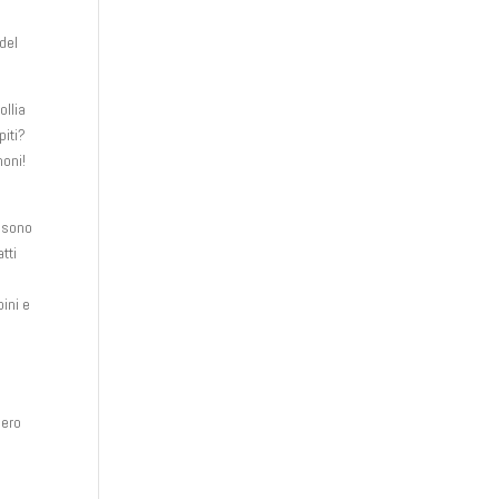
del
ollia
piti?
moni!
ossono
tti
ini e
bero