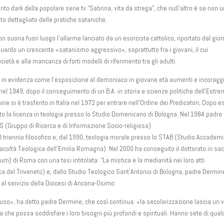
nto dark della popolare serie tv “Sabrina, vita da strega”, che null’altro è se non 
to dettagliato delle pratiche sataniche.
on suona fuori luogo l’allarme lanciato da un esorcista cattolico, riportato dal gio
guardo un crescente «satanismo aggressivo», soprattutto fra i giovani, il cui
età e alla mancanza di forti modelli di riferimento tra gli adulti.
in evidenza come l’esposizione al demoniaco in giovane età aumenti e incoraggi 
el 1949, dopo il conseguimento di un B.A. in storia e scienze politiche dell’Estre
ne si è trasferito in Italia nel 1972 per entrare nell’Ordine dei Predicatori, Dopo 
to la licenza in teologia presso lo Studio Domenicano di Bologna. Nel 1984 padre
IS (Gruppo di Ricerca e di Informazione Socio-religiosa).
l triennio filosofico e, dal 1990, teologia morale presso lo STAB (Studio Accadem
acoltà Teologica dell’Emilia Romagna). Nel 2000 ha conseguito il dottorato in sa
m) di Roma con una tesi intitolata: “La mistica e la medianità nei loro atti
gica del Triveneto) e, dallo Studio Teologico Sant’Antonio di Bologna, padre Dermin
 al servizio della Diocesi di Ancona-Osimo.
uso», ha detto padre Dermine, che così continua: «la secolarizzazione lascia un 
lla che possa soddisfare i loro bisogni più profondi e spirituali. Hanno sete di qua