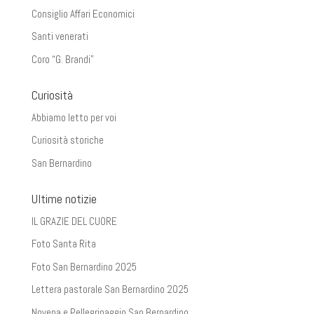
Consiglio Affari Economici
Santi venerati
Coro “G. Brandi”
Curiosità
Abbiamo letto per voi
Curiosità storiche
San Bernardino
Ultime notizie
IL GRAZIE DEL CUORE
Foto Santa Rita
Foto San Bernardino 2025
Lettera pastorale San Bernardino 2025
Novena e Pellegrinaggio San Bernardino