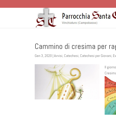
Cammino di cresima per rag
Gen 3, 2020
|
Avvisi
,
Catechesi
,
Catechesi per Giovani
,
E
Il gior
Cresima 