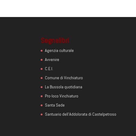
Segnalibri
Agenzia culturale
Avvenire
C.E.I.
Comune di Vinchiaturo
La Bussola quotidiana
Pro-loco Vinchiaturo
Santa Sede
Santuario dell'Addolorata di Castelpetroso