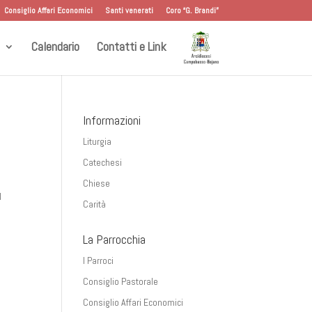
Consiglio Affari Economici
Santi venerati
Coro “G. Brandi”
Calendario
Contatti e Link
Informazioni
Liturgia
Catechesi
Chiese
l
Carità
La Parrocchia
I Parroci
Consiglio Pastorale
Consiglio Affari Economici