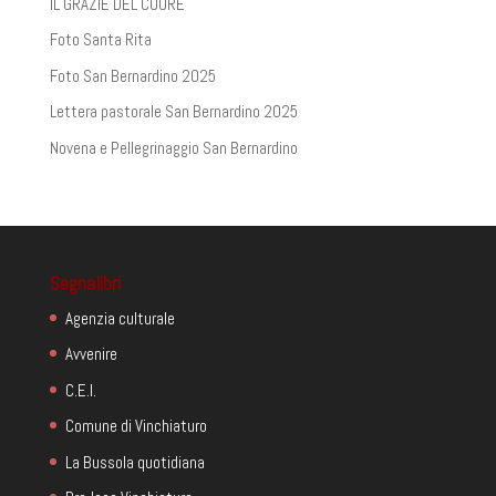
IL GRAZIE DEL CUORE
Foto Santa Rita
Foto San Bernardino 2025
Lettera pastorale San Bernardino 2025
Novena e Pellegrinaggio San Bernardino
Segnalibri
Agenzia culturale
Avvenire
C.E.I.
Comune di Vinchiaturo
La Bussola quotidiana