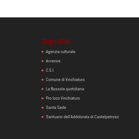
Segnalibri
Agenzia culturale
Avvenire
C.E.I.
Comune di Vinchiaturo
La Bussola quotidiana
Pro-loco Vinchiaturo
Santa Sede
Santuario dell'Addolorata di Castelpetroso