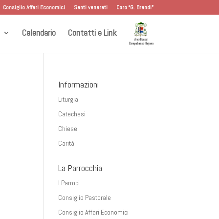
Consiglio Affari Economici
Santi venerati
Coro “G. Brandi”
Calendario
Contatti e Link
Informazioni
Liturgia
Catechesi
Chiese
Carità
La Parrocchia
I Parroci
Consiglio Pastorale
Consiglio Affari Economici