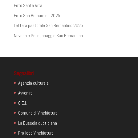
Foto Santa Rita
Foto San Bernardino 2025
Lettera pastorale San Bernardino 2025
Novena e Pellegrinaggio San Bernardino
Segnalibri
Agenzia culturale
Avvenire
C.E.I.
Comune di Vinchiaturo
La Bussola quotidiana
Pro-loco Vinchiaturo