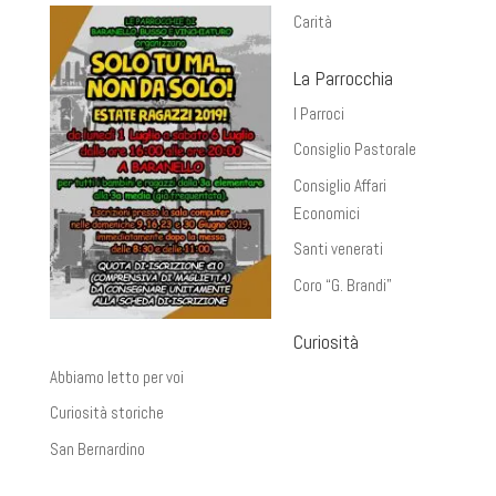
Carità
La Parrocchia
I Parroci
Consiglio Pastorale
Consiglio Affari
Economici
Santi venerati
Coro “G. Brandi”
Curiosità
Abbiamo letto per voi
Curiosità storiche
San Bernardino