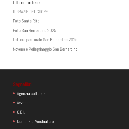
Ultime notizie
IL GRAZIE DEL CUORE
Foto Santa Rita
Foto San Bernardino 2025
Lettera pastorale San Bernardino 2025
Novena e Pellegrinaggio San Bernardino
Segnalibri
Agenzia culturale
Avvenire
C.E.I.
Comune di Vinchiaturo