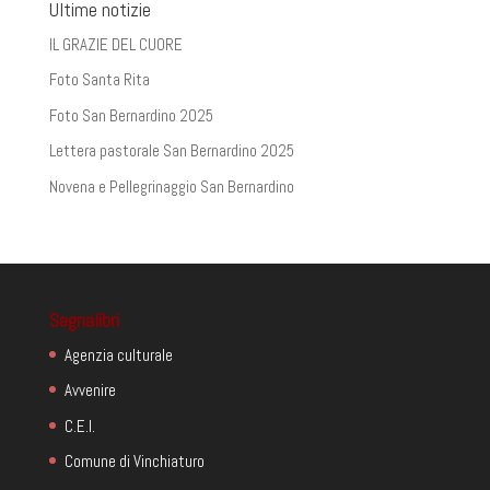
Ultime notizie
IL GRAZIE DEL CUORE
Foto Santa Rita
Foto San Bernardino 2025
Lettera pastorale San Bernardino 2025
Novena e Pellegrinaggio San Bernardino
Segnalibri
Agenzia culturale
Avvenire
C.E.I.
Comune di Vinchiaturo