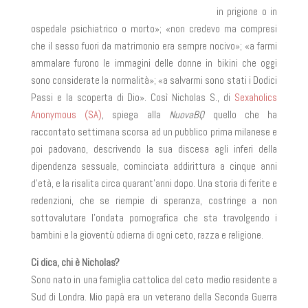
in prigione o in
ospedale psichiatrico o morto»; «non credevo ma compresi
che il sesso fuori da matrimonio era sempre nocivo»; «a farmi
ammalare furono le immagini delle donne in bikini che oggi
sono considerate la normalità»; «a salvarmi sono stati i Dodici
Passi e la scoperta di Dio». Così Nicholas S., di
Sexaholics
Anonymous (SA)
, spiega alla
NuovaBQ
quello che ha
raccontato settimana scorsa ad un pubblico prima milanese e
poi padovano, descrivendo la sua discesa agli inferi della
dipendenza sessuale, cominciata addirittura a cinque anni
d’età, e la risalita circa quarant’anni dopo. Una storia di ferite e
redenzioni, che se riempie di speranza, costringe a non
sottovalutare l’ondata pornografica che sta travolgendo i
bambini e la gioventù odierna di ogni ceto, razza e religione.
Ci dica, chi è Nicholas?
Sono nato in una famiglia cattolica del ceto medio residente a
Sud di Londra. Mio papà era un veterano della Seconda Guerra