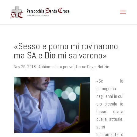
«Sesso e porno mi rovinarono,
ma SA e Dio mi salvarono»
Nov 29, 2018
|
Abbiamo letto per voi
,
Home Page
,
Notizie
«Se la
pornografia
negli anni in cui
ero piccolo io
fosse stata
quella attuale,
sarei
sicuramente o