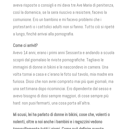
aveva risposte o consigli e mi dava tre Ave Maria di penitenza,
così la domenica, se la sera riuscivo a resistere, facevo la
comunione. Ero un bambino e mi facevo problemi che i
protestanti o i cattolici adulti non si fanno. Tutto ciò si ripeté
a lungo, finché arrivai alla pornografia.
Come ci arrivò?
Avevo 14 anni, erano i primi anni Sessanta e andando a scuola
scoprii dal giornalaio le riviste pornografiche. Tagliavo le
immagini di donne in bikini e le nascondevo in camera. Una
volta tornai a casa e c’erano le foto sul tavolo, mia madre era
furiosa. Dissi che non avrei comprato mai più quei giornali, ma
una settimana dopo ricominciai. Ero dipendente dal sesso e
avevo bisogno di dosi sempre maggiori, di cose sempre più
hard: non puoi fermarti, una cosa porta all’altra.
Mi scusi, lei ha parlato di donne in bikini, cose che, volenti o
nolenti, oltre a noi anche i bambini e i ragazzini vedono
tranquillamente tutti i giorni. Come può definire queste