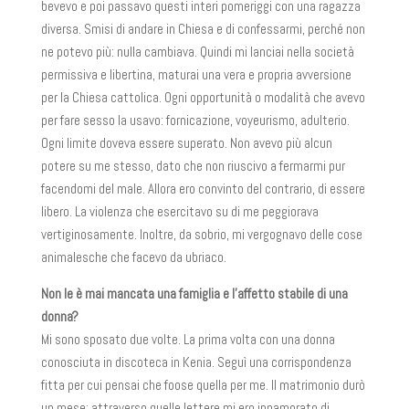
bevevo e poi passavo questi interi pomeriggi con una ragazza
diversa. Smisi di andare in Chiesa e di confessarmi, perché non
ne potevo più: nulla cambiava. Quindi mi lanciai nella società
permissiva e libertina, maturai una vera e propria avversione
per la Chiesa cattolica. Ogni opportunità o modalità che avevo
per fare sesso la usavo: fornicazione, voyeurismo, adulterio.
Ogni limite doveva essere superato. Non avevo più alcun
potere su me stesso, dato che non riuscivo a fermarmi pur
facendomi del male. Allora ero convinto del contrario, di essere
libero. La violenza che esercitavo su di me peggiorava
vertiginosamente. Inoltre, da sobrio, mi vergognavo delle cose
animalesche che facevo da ubriaco.
Non le è mai mancata una famiglia e l’affetto stabile di una
donna?
Mi sono sposato due volte. La prima volta con una donna
conosciuta in discoteca in Kenia. Seguì una corrispondenza
fitta per cui pensai che foose quella per me. Il matrimonio durò
un mese: attraverso quelle lettere mi ero innamorato di