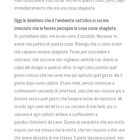
masturbazione e così iniziai. Anche in questo caso, però, capii
immediatamente che era una cosa sbagliata.
Oggi le direbbero che è l’ambiente cattolico in cui era
cresciuto che le faceva percepire la cosa come sbagliata.
Sì, potrebbero dirlo, ma io non sono d’accordo. Nessuno mi
aveva mai parlato di queste cose. Ritengo che ci sono azioni
che capiamo essere sbagliate. Forse può succedere il
contrario, che siccome non vogliamo sentirle tali, diamo la
colpa del disagio a qualcun altro. In ogni caso promisi quel
giorno stesso che non avrei mai più ripetuto quel gesto. Ma il
giorno dopo sono caduto. Stavo male, perciò cominciai a
confessarmi cercando di smettere, solo che non riuscivo più a
dormire senza quel gesto che fungeva ormai da narcotico. Mi
ricordo ogni sera nel letto in cui cercavo di non farlo, poi ci
cascavo e ogni sabato andavo a confessarmi a
quindici chilometri da casa. Dicevo al sacerdote che ero stato
impuro con me stesso ma la verità, che non riuscivo a dire, era
che avevo abusato di me stesso. Il prete lasciava correre, non