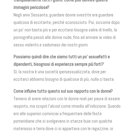
immagini pericolose?
Negli anni Sessanta, guardare donne svestite era guardare
qualcosa di eccitante, perché sconosciuto. Poi, siccome dopo
un po’ non basta più e per eccitarsi bisogna salire di livello, la
pornografia passò alle donne nude, fino ad arrivare ai video di
sesso violento e sadomaso dei nostri giorni.
Possiamo quindi dire che siamo tutti un po’ assuefatti e
dipendenti, bisognosi di esperienze sempre più forti?
Sì, la nostra è una società ipersessualizzata, dove per
eccitarci abbiamo bisogno di qualcosa di più, nulla ci basta.
Come influiva tutto questo sul suo rapporto con le donne?
Temevo di avere relazioni con le donne reali per paura di essere
respinto, ma scoprii l’alcool come rimedio all’inibizione. Quando
ero alle superiori cominciai a frequentare delle feste
pomeridiane che si svolgevano in stanze buie con qualche
materasso a terra dove ci si appartava con le ragazzine, io