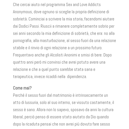
Che cercai aiuto nel programma Sex and Love Addicts
Anonymous, dove ognuno si sceglie la propria definizione di
sobrietà. Cominciai a scrivere la mia storia, facendomi aiutare
dai Dodici Passi. Riuscii a rimanere completamente sobrio per
sei anni secondo la mia definizione di sobrietà, che era: no alla
pornografia, alla masturbazione, al sesso fuori da una relazione
stabile e il rinvio di ogni relazione a un prossimo futuro.
Frequentavo anche gli Alcolisti Anonimi e smisi di bere. Dopo
quattro anni però mi convinsi che avrei potuto avere una
relazione e che a quel punto sarebbe stata sana e
terapeutica, invece ricaddi nella dipendenza.
Come mai?
Perché il sesso fuori dal matrimonio è intrinsecamente un
atto di lussuria, solo al suo interno, se vissuto castamente, il
sesso è sano. Allora non lo sapevo, sposavo da anni la cultura
liberal, perciò penso di essere stato aiutato da Dio quando
dopo la ricaduta pensai che non avrei più dovuto fare sesso