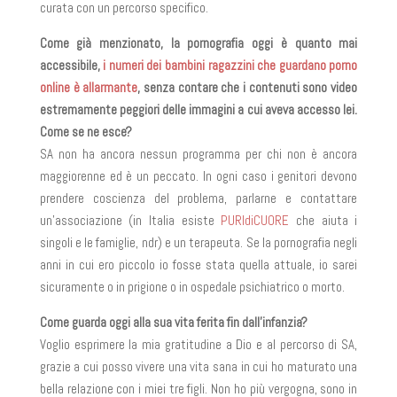
curata con un percorso specifico.
Come già menzionato, la pornografia oggi è quanto mai
accessibile,
i numeri dei bambini ragazzini che guardano porno
online è allarmante
, senza contare che i contenuti sono video
estremamente peggiori delle immagini a cui aveva accesso lei.
Come se ne esce?
SA non ha ancora nessun programma per chi non è ancora
maggiorenne ed è un peccato. In ogni caso i genitori devono
prendere coscienza del problema, parlarne e contattare
un’associazione (in Italia esiste
PURIdiCUORE
che aiuta i
singoli e le famiglie, ndr) e un terapeuta. Se la pornografia negli
anni in cui ero piccolo io fosse stata quella attuale, io sarei
sicuramente o in prigione o in ospedale psichiatrico o morto.
Come guarda oggi alla sua vita ferita fin dall’infanzia?
Voglio esprimere la mia gratitudine a Dio e al percorso di SA,
grazie a cui posso vivere una vita sana in cui ho maturato una
bella relazione con i miei tre figli. Non ho più vergogna, sono in