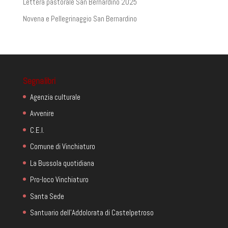
Lettera pastorale San Bernardino 2025
Novena e Pellegrinaggio San Bernardino
Segnalibri
Agenzia culturale
Avvenire
C.E.I.
Comune di Vinchiaturo
La Bussola quotidiana
Pro-loco Vinchiaturo
Santa Sede
Santuario dell'Addolorata di Castelpetroso