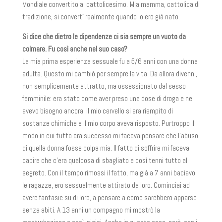
Mondiale convertito al cattolicesimo. Mia mamma, cattolica di
tradizione, si convertì realmente quando io ero già nato.
Si dice che dietro le dipendenze ci sia sempre un vuoto da
colmare. Fu così anche nel suo caso?
La mia prima esperienza sessuale fu a 5/6 anni con una donna
adulta. Questo mi cambiò per sempre la vita. Da allora divenni,
non semplicemente attratto, ma ossessionato dal sesso
femminile: era stato come aver preso una dose di droga e ne
avevo bisogno ancora, il mio cervello si era riempito di
sostanze chimiche e il mio corpo aveva risposto. Purtroppo il
modo in cui tutto era successo mi faceva pensare che l’abuso
di quella donna fosse colpa mia. Il fatto di soffrire mi faceva
capire che c’era qualcosa di sbagliato e così tenni tutto al
segreto. Con il tempo rimossi il fatto, ma già a 7 anni baciavo
le ragazze, ero sessualmente attirato da loro. Cominciai ad
avere fantasie su di loro, a pensare a come sarebbero apparse
senza abiti. A 13 anni un compagno mi mostrò la