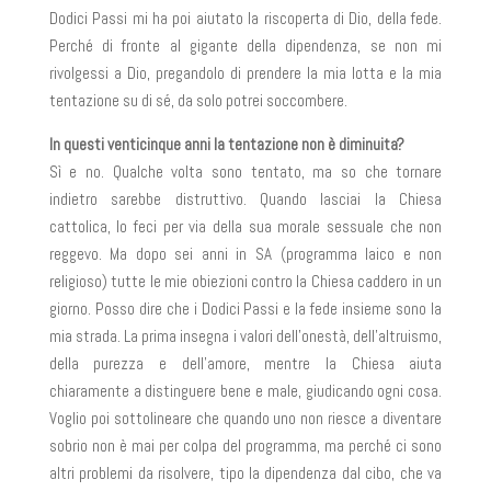
Dodici Passi mi ha poi aiutato la riscoperta di Dio, della fede.
Perché di fronte al gigante della dipendenza, se non mi
rivolgessi a Dio, pregandolo di prendere la mia lotta e la mia
tentazione su di sé, da solo potrei soccombere.
In questi venticinque anni la tentazione non è diminuita?
Sì e no. Qualche volta sono tentato, ma so che tornare
indietro sarebbe distruttivo. Quando lasciai la Chiesa
cattolica, lo feci per via della sua morale sessuale che non
reggevo. Ma dopo sei anni in SA (programma laico e non
religioso) tutte le mie obiezioni contro la Chiesa caddero in un
giorno. Posso dire che i Dodici Passi e la fede insieme sono la
mia strada. La prima insegna i valori dell’onestà, dell’altruismo,
della purezza e dell’amore, mentre la Chiesa aiuta
chiaramente a distinguere bene e male, giudicando ogni cosa.
Voglio poi sottolineare che quando uno non riesce a diventare
sobrio non è mai per colpa del programma, ma perché ci sono
altri problemi da risolvere, tipo la dipendenza dal cibo, che va