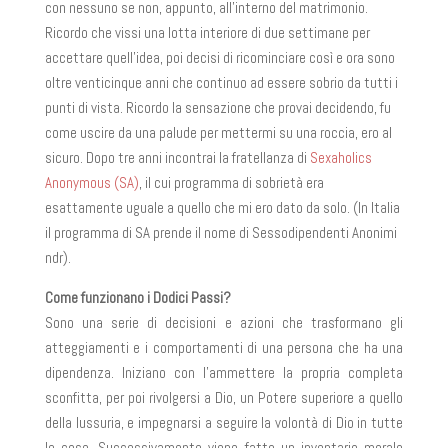
con nessuno se non, appunto, all’interno del matrimonio.
Ricordo che vissi una lotta interiore di due settimane per
accettare quell’idea, poi decisi di ricominciare così e ora sono
oltre venticinque anni che continuo ad essere sobrio da tutti i
punti di vista. Ricordo la sensazione che provai decidendo, fu
come uscire da una palude per mettermi su una roccia, ero al
sicuro. Dopo tre anni incontrai la fratellanza di
Sexaholics
Anonymous (SA)
, il cui programma di sobrietà era
esattamente uguale a quello che mi ero dato da solo. (In Italia
il programma di SA prende il nome di Sessodipendenti Anonimi
ndr).
Come funzionano i Dodici Passi?
Sono una serie di decisioni e azioni che trasformano gli
atteggiamenti e i comportamenti di una persona che ha una
dipendenza. Iniziano con l’ammettere la propria completa
sconfitta, per poi rivolgersi a Dio, un Potere superiore a quello
della lussuria, e impegnarsi a seguire la volontà di Dio in tutte
le cose. Successivamente viene fatto un inventario morale