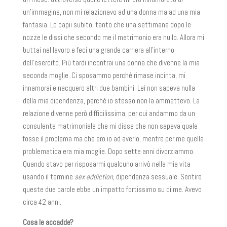
un’immagine, non mi relazionavo ad una donna ma ad una mia
fantasia. Lo capii subito, tanto che una settimana dopo le
nozze le dissi che secondo me il matrimonio era nullo. Allora mi
buttai nel lavoro e feci una grande carriera all’interno
dell’esercito. Più tardi incontrai una donna che divenne la mia
seconda moglie. Ci sposammo perché rimase incinta, mi
innamorai e nacquero altri due bambini. Lei non sapeva nulla
della mia dipendenza, perché io stesso non la ammettevo. La
relazione divenne però difficilissima, per cui andammo da un
consulente matrimoniale che mi disse che non sapeva quale
fosse il problema ma che ero io ad averlo, mentre per me quella
problematica era mia moglie. Dopo sette anni divorziammo.
Quando stavo per risposarmi qualcuno arrivò nella mia vita
usando il termine
sex addiction
, dipendenza sessuale. Sentire
queste due parole ebbe un impatto fortissimo su di me. Avevo
circa 42 anni.
Cosa le accadde?