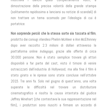
dimostrazione della precisa volontà della grande stampa
(solitamente rapidissima a lanciarsi su notizie di scandali) di
non trattare un tema scomodo per l’ideologia di cui è
portatrice.
Non sorprende perciò che la stessa sorte sia toccata al film
,
prodotto dai coniugi irlandesi Phelim McAleer e Ann McElhinney
dopo aver raccolto 2.3 milioni di dollari attraverso la
piattaforma online
Indiegogo
, grazie alle offerte di circa
30.000 persone. Non è stato semplice trovare gli attori
disponibili a far parte del cast, visto il timore di venire
ostracizzati dall’industria di Hollywood, ma alla fine il film è
stato girato e le riprese sono state concluse nell’ottobre
2015. Tre anni fa. Solo nel giugno di quest’anno, una volta
superate le difficoltà nel trovare un distributore
cinematografico e risolta la causa intentata dal giudice
Jeffrey Minehart (che contestava la sua rappresentazione nel
film), i produttori sono riusciti a firmare un accordo di