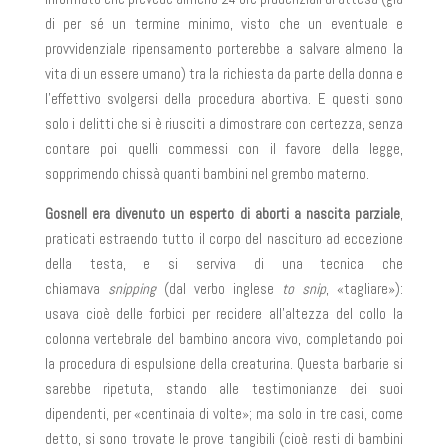
di per sé un termine minimo, visto che un eventuale e
provvidenziale ripensamento porterebbe a salvare almeno la
vita di un essere umano) tra la richiesta da parte della donna e
l’effettivo svolgersi della procedura abortiva. E questi sono
solo i delitti che si è riusciti a dimostrare con certezza, senza
contare poi quelli commessi con il favore della legge,
sopprimendo chissà quanti bambini nel grembo materno.
Gosnell era divenuto un esperto di aborti a nascita parziale
,
praticati estraendo tutto il corpo del nascituro ad eccezione
della testa, e si serviva di una tecnica che
chiamava
snipping
(dal verbo inglese
to snip
, «tagliare»):
usava cioè delle forbici per recidere all’altezza del collo la
colonna vertebrale del bambino ancora vivo, completando poi
la procedura di espulsione della creaturina. Questa barbarie si
sarebbe ripetuta, stando alle testimonianze dei suoi
dipendenti, per «centinaia di volte»; ma solo in tre casi, come
detto, si sono trovate le prove tangibili (cioè resti di bambini