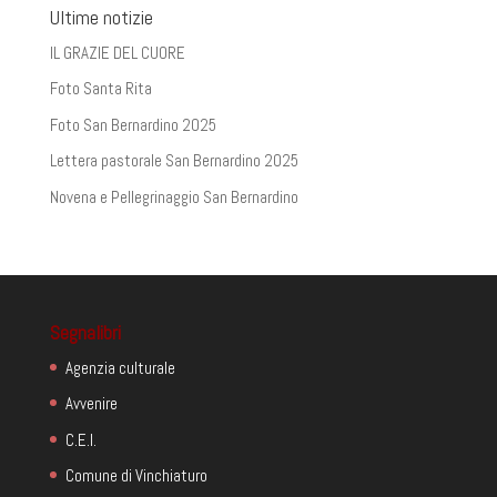
Ultime notizie
IL GRAZIE DEL CUORE
Foto Santa Rita
Foto San Bernardino 2025
Lettera pastorale San Bernardino 2025
Novena e Pellegrinaggio San Bernardino
Segnalibri
Agenzia culturale
Avvenire
C.E.I.
Comune di Vinchiaturo