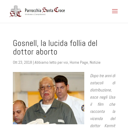
Gosnell, la lucida follia del
dottor aborto
Ott 23, 2018
|
Abbiamo letto per voi
,
Home Page
,
Notizie
Dopo tre anni di
ostacoli di
distribuzione,
esce negli Usa
il film che
racconta la
vicenda del
dottor Kermit