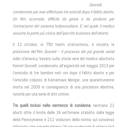
Gosnell,
condannato per aver effettuato tre omicidi dopo il fallito aborto.
Un film scomodo, difficile da girare e da produrre per
l’ostracismo del sistema hollywoodiano. E nel quale il medico
assume la parte più cinica dell’ipocrita business dell’aborto.
Il 12 ottobre, in 750 teatri statunitensi, è iniziata la
proiezione del film
Gosnell – Il processo del più grande serial
killer d’America
, basato sulla storia vera del medico abortista
Kermit Gosnell, condannato all’ergastolo nel maggio 2013 per
l’omicidio di tre bambini nati vivi dopo il fallito aborto e per
l’omicidio colposo di Karnamaya Mongar, una quarantunenne
morta nel 2009 in conseguenza di una procedura abortiva,
nonché per una serie di altri crimini.
Tra quelli inclusi nella sentenza di condanna
, rientrano 21
aborti oltre il limite delle 24 settimane stabilito dalla legge
della Pennsylvania e 211 violazioni della norma sul consenso
informato che prevede almeno 24 ore prudenziali di attesa (già