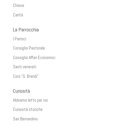
Chiese
Carità
La Parrocchia
I Parroci
Consiglio Pastorale
Consiglio Affari Economici
Santi venerati
Coro “G. Brandi”
Curiosità
Abbiamo letto per voi
Curiosità storiche
San Bernardino