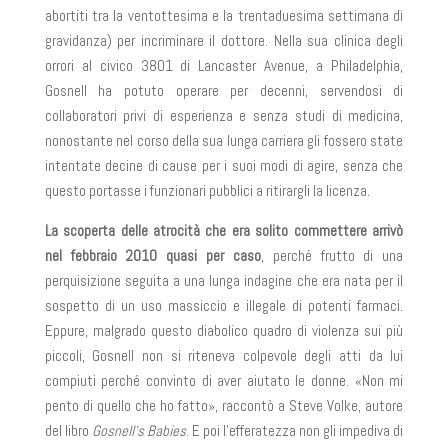
abortiti tra la ventottesima e la trentaduesima settimana di
gravidanza) per incriminare il dottore. Nella sua clinica degli
orrori al civico 3801 di Lancaster Avenue, a Philadelphia,
Gosnell ha potuto operare per decenni, servendosi di
collaboratori privi di esperienza e senza studi di medicina,
nonostante nel corso della sua lunga carriera gli fossero state
intentate decine di cause per i suoi modi di agire, senza che
questo portasse i funzionari pubblici a ritirargli la licenza.
La scoperta delle atrocità che era solito commettere arrivò
nel febbraio 2010 quasi per caso
, perché frutto di una
perquisizione seguita a una lunga indagine che era nata per il
sospetto di un uso massiccio e illegale di potenti farmaci.
Eppure, malgrado questo diabolico quadro di violenza sui più
piccoli, Gosnell non si riteneva colpevole degli atti da lui
compiuti perché convinto di aver aiutato le donne. «Non mi
pento di quello che ho fatto», raccontò a Steve Volke, autore
del libro
Gosnell’s Babies
. E poi l’efferatezza non gli impediva di