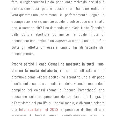
fare un ragionamento lucido, per quanto malvagio, che si può
sintetizzare così: perché uccidere un bambino entro la
ventiquattresima settimana è perfettamente legale e
«compassionevole», mentre ucciderlo subito dopo che è nato
non lo sarebbe più? Una domanda che rivela tutta l’ipocrisia
della cultura abortista dominante, la quale rifiuta di
riconoscere che la vita è un
continuum
e che il nascituro è a
tutti gli effetti un essere umano fin dall’istante del
concepimento.
Proprio perché il caso Gosnell ha mostrato in tutti i suoi
drammi la realtà dell’aborto
, il sistema culturale che lo
promuove come «libera scelta» ha garantito una a dir poco
insufficiente copertura mediatica della vicenda, rendendosi
complice dei colossi (come la Planned Parenthood) che
speculano sulla soppressione dei bambini. Infatti, grazie
all’attivismo dei pro life sui social media, è divenuta celebre
una
foto scattata nel 2013
al processo di Gosnell che
mostrava i banchi quasi completamente vuoti, a