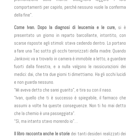
comportamenti per capirlo, perché nessuno vuole la conferma
della fine”.
Come Ivan. Dopo la diagnosi di leucemia e le cure,
si è
presentato un giorno in reparto barcollante, intontito, con
scarse risposte agli stimoli: stava cedendo dentro. Lo portano
a fare una Tac sotto gli occhi terrorizzati della madre. Quando
Jankovic va a trovarlo in camera è immobile a letto, a guardare
fuorti dalla finestra, e a nulla valgono le rassicurazioni dei
medici: dai, che tra due giorni ti dimettiamo. Ha gli occhi lucidi
e non guarda nessuno.
“Mi aveva detto che sarei guarito”, e tira su con il naso.
“Ivan, quello che ti è successo è spiegabile, il farmaco che
assumi a volte ha queste conseguenze. Non ti ho mai detto
che la chemio è una passeggiata”.
“Sì, ma intanto stavo morendo io”…
Il libro racconta anche le storie
dei tanti desideri realizzati dei