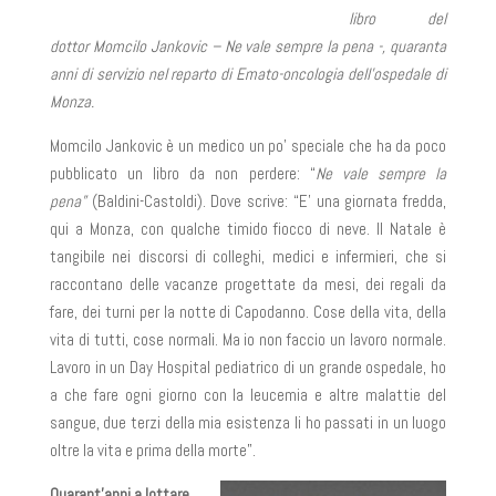
libro del
dottor Momcilo Jankovic – Ne vale sempre la pena -, quaranta
anni di servizio nel reparto di Emato-oncologia dell’ospedale di
Monza.
Momcilo Jankovic è un medico un po’ speciale che ha da poco
pubblicato un libro da non perdere: “
Ne vale sempre la
pena”
(Baldini-Castoldi). Dove scrive: “E’ una giornata fredda,
qui a Monza, con qualche timido fiocco di neve. Il Natale è
tangibile nei discorsi di colleghi, medici e infermieri, che si
raccontano delle vacanze progettate da mesi, dei regali da
fare, dei turni per la notte di Capodanno. Cose della vita, della
vita di tutti, cose normali. Ma io non faccio un lavoro normale.
Lavoro in un Day Hospital pediatrico di un grande ospedale, ho
a che fare ogni giorno con la leucemia e altre malattie del
sangue, due terzi della mia esistenza li ho passati in un luogo
oltre la vita e prima della morte”.
Quarant’anni a lottare