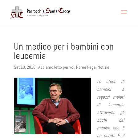
Un medico per i bambini con
leucemia
Set 13, 2018
|
Abbiamo letto per voi
,
Home Page
,
Notizie
Le storie di
bambini e
ragazzi malati
di leucemia
attraverso gli
occhi del
medico che li
ha curati. È il