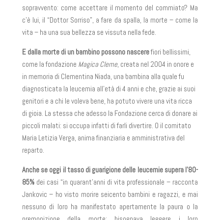
sopravvento: come accettare il momento del commiato? Ma
c’è lui, il “Dottor Sorriso”, a fare da spalla, la morte – come la
vita – ha una sua bellezza se vissuta nella fede.
E dalla morte di un bambino possono nascere
fiori bellissimi,
come la fondazione
Magica Cleme
, creata nel 2004 in onore e
in memoria di Clementina Niada, una bambina alla quale fu
diagnosticata la leucemia all’età di 4 anni e che, grazie ai suoi
genitori e a chi le voleva bene, ha potuto vivere una vita ricca
di gioia. La stessa che adesso la Fondazione cerca di donare ai
piccoli malati: si occupa infatti di farli divertire. O il comitato
Maria Letizia Verga, anima finanziaria e amministrativa del
reparto.
Anche se oggi il tasso di guarigione delle leucemie supera l’80-
85%
dei casi “in quarant’anni di vita professionale – racconta
Jankovic – ho visto morire seicento bambini e ragazzi, e mai
nessuno di loro ha manifestato apertamente la paura o la
premonizione della morte: bisognava leggere i loro