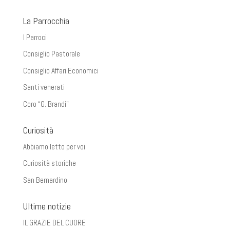
La Parrocchia
I Parroci
Consiglio Pastorale
Consiglio Affari Economici
Santi venerati
Coro “G. Brandi”
Curiosità
Abbiamo letto per voi
Curiosità storiche
San Bernardino
Ultime notizie
IL GRAZIE DEL CUORE