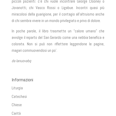
piccoli pazienti: c’è chi vuole incontrare George Clooney o
Jovanotti, chi Vasco Rossi o Ligabue. Incontri quasi più
miracolosi della guarigione, per il contagio all’altruismo anche
di chi sembra vivere in un mondo privilegiato e privo di dolore.
In poche parole, il libro trasmette un “calore umano” che
avvolge il reparto del San Gerardo come una nebbia benefica e
colorata. Non si può non riflettere leggendone le pagine,
magari commuovendosi un po’.
da lanuovabq
Informazioni
Liturgia
Catechesi
Chiese
Carità