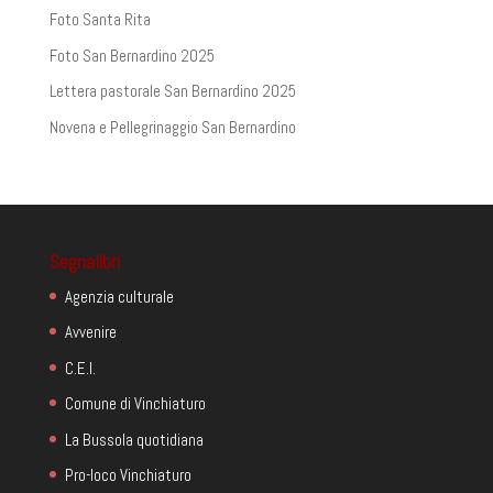
Foto Santa Rita
Foto San Bernardino 2025
Lettera pastorale San Bernardino 2025
Novena e Pellegrinaggio San Bernardino
Segnalibri
Agenzia culturale
Avvenire
C.E.I.
Comune di Vinchiaturo
La Bussola quotidiana
Pro-loco Vinchiaturo