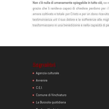
Non c’è nulla di umanamente spiegabile in tutto ciò,
se 
grazia che li rendeva capaci di chiedere perdono per i
amore coltivato e totale per Cristo e per un dono ricevu
testimonianza unì il suo dolore e le sofferenze alle migli
trasformassero in una benedizione e nella capacità di pe
Segnalibri
Agenzia culturale
Avvenire
C.E.I.
Comune di Vinchiaturo
La Bussola quotidiana