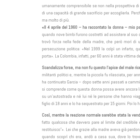
umanamente comprensibile se non nella prospettiva di 
di una capacità di grande sacrificio per accoglierla. Pe
ma molto di più.
«Il 4 aprile del 1960 – ha raccontato la donna – mio p
quando nove bimbi furono costretti ad assistere al suo o
trovò forza nella fede della madre, che però morì di 
persecuzione politica: «Nel 1999 la colpì un infarto, q
porta». La Colombia, infatti, per 60 anni è stata vittima de
Scandalizza forse, ma non fu questo l’apice del male ric
militanti politici e, mentre la piccola fu rilasciata, per 
ha continuato Garcia – dopo sette anni passati a cammi
si comprende come questa donna possa avere ancora la 
su un’autostrada e né lui né le persone che hanno via
figlio di 18 anni e lo ha sequestrato per 15 giorni. Poi l
Così, mentre la reazione normale sarebbe stata la vend
fatto qualcosa che davvero pare al limite del credibile
restituisco”». Lei che grazie alla madre aveva già perdona
quando scoprì chi era, andò a casa sua, dove lo trovò 