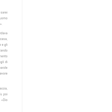
 sarei
l’uomo
».
ardava
 casa,
 e gli
lzando
omento
egò di
parole
favore
accia,
fu poi
é «Dio