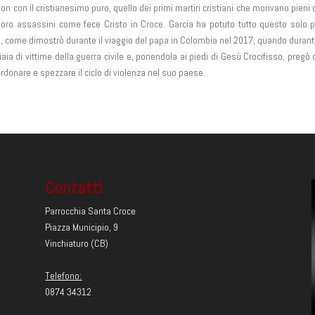
non
con il cristianesimo puro, quello dei primi martiri cristiani che morivano pieni 
 loro assassini come fece Cristo in Croce. Garcia ha potuto tutto questo solo 
to, come dimostrò durante il viaggio del papa in Colombia nel 2017, quando duran
aia di vittime della guerra civile e, ponendola ai piedi di Gesù Crocifisso, pregò 
rdonare e spezzare il ciclo di violenza nel suo paese.
Contatti
Parrocchia Santa Croce
Piazza Municipio, 9
Vinchiaturo (CB)
Telefono:
0874 34312