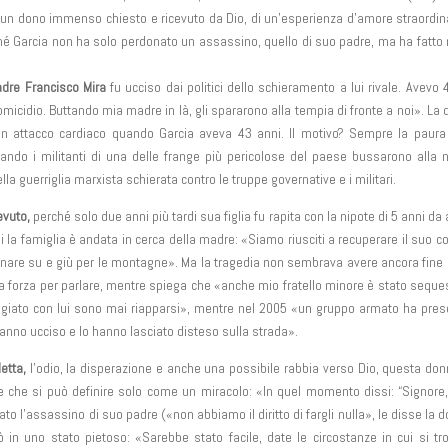
un dono immenso chiesto e ricevuto da Dio, di un’esperienza d’amore straordin
rché Garcia non ha solo perdonato un assassino, quello di suo padre, ma ha fatto
adre Francisco Mira
fu ucciso dai politici dello schieramento a lui rivale. Avevo 
micidio. Buttando mia madre in là, gli spararono alla tempia di fronte a noi». La
un attacco cardiaco quando Garcia aveva 43 anni. Il motivo? Sempre la paura
uando i militanti di una delle frange più pericolose del paese bussarono alla 
lla guerriglia marxista schierata contro le truppe governative e i militari.
evuto,
perché solo due anni più tardi sua figlia fu rapita con la nipote di 5 anni da 
anni la famiglia è andata in cerca della madre: «Siamo riusciti a recuperare il suo c
nare su e giù per le montagne». Ma la tragedia non sembrava avere ancora fine
forza per parlare, mentre spiega che «anche mio fratello minore è stato seque
ggiato con lui sono mai riapparsi», mentre nel 2005 «un gruppo armato ha pre
o hanno ucciso e lo hanno lasciato disteso sulla strada».
etta,
l’odio, la disperazione e anche una possibile rabbia verso Dio, questa do
 e che si può definire solo come un miracolo: «In quel momento dissi: “Signore,
to l’assassino di suo padre («non abbiamo il diritto di fargli nulla», le disse la 
in uno stato pietoso: «Sarebbe stato facile, date le circostanze in cui si tr