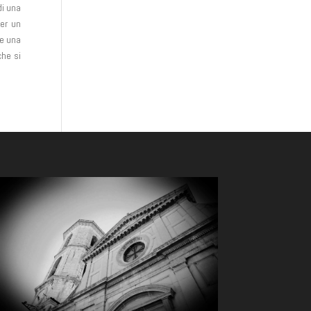
di una
per un
te una
che si