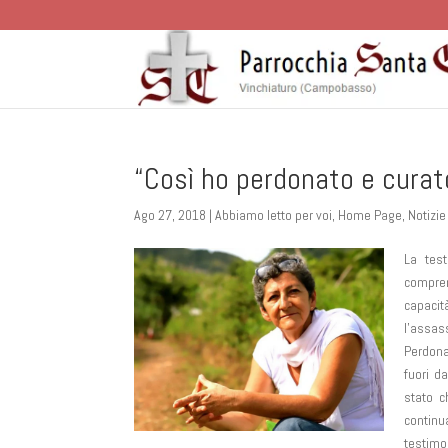
“Così ho perdonato e curato 
Ago 27, 2018
|
Abbiamo letto per voi
,
Home Page
,
Notizie
La tes
compren
capacit
l’assas
Perdona
fuori d
stato c
continu
testimo