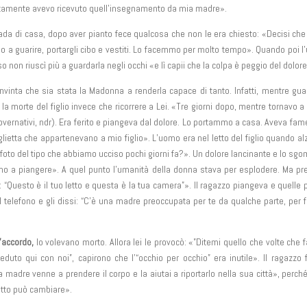
natamente avevo ricevuto quell’insegnamento da mia madre».
ada di casa, dopo aver pianto fece qualcosa che non le era chiesto: «Decisi che
rlo a guarire, portargli cibo e vestiti. Lo facemmo per molto tempo». Quando poi 
 non riuscì più a guardarla negli occhi «e lì capii che la colpa è peggio del dolore
vinta che sia stata la Madonna a renderla capace di tanto. Infatti, mentre gu
a morte del figlio invece che ricorrere a Lei. «Tre giorni dopo, mentre tornavo a
overnativi, ndr). Era ferito e piangeva dal dolore. Lo portammo a casa. Aveva fame
glietta che appartenevano a mio figlio». L’uomo era nel letto del figlio quando a
le foto del tipo che abbiamo ucciso pochi giorni fa?». Un dolore lancinante e lo sg
mmo a piangere». A quel punto l’umanità della donna stava per esplodere. Ma pr
: “Questo è il tuo letto e questa è la tua camera”». Il ragazzo piangeva e quelle 
l telefono e gli dissi: “C’è una madre preoccupata per te da qualche parte, per 
’accordo,
lo volevano morto. Allora lei le provocò: «”Ditemi quello che volte che f
uto qui con noi”, capirono che l’“occhio per occhio” era inutile». Il ragazzo 
a madre venne a prendere il corpo e la aiutai a riportarlo nella sua città», perch
tutto può cambiare».