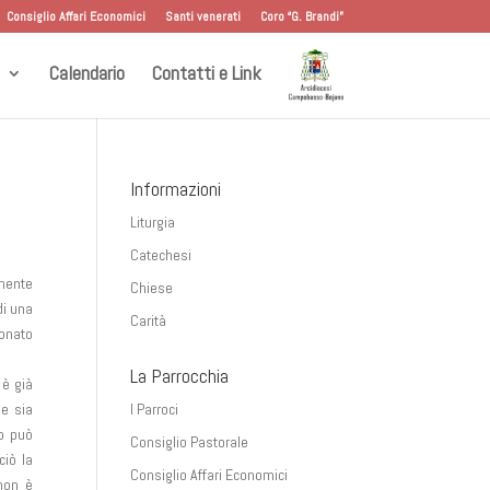
Consiglio Affari Economici
Santi venerati
Coro “G. Brandi”
Calendario
Contatti e Link
Informazioni
Liturgia
Catechesi
mente
Chiese
di una
Carità
donato
La Parrocchia
 è già
he sia
I Parroci
io può
Consiglio Pastorale
ciò la
Consiglio Affari Economici
 non è