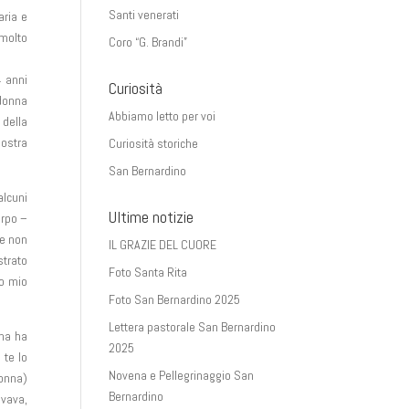
Santi venerati
aria e
 molto
Coro “G. Brandi”
4 anni
Curiosità
 donna
Abbiamo letto per voi
 della
nostra
Curiosità storiche
San Bernardino
alcuni
Ultime notizie
orpo –
 e non
IL GRAZIE DEL CUORE
strato
Foto Santa Rita
so mio
Foto San Bernardino 2025
Lettera pastorale San Bernardino
nna ha
2025
 te lo
Novena e Pellegrinaggio San
donna)
Bernardino
ovava,