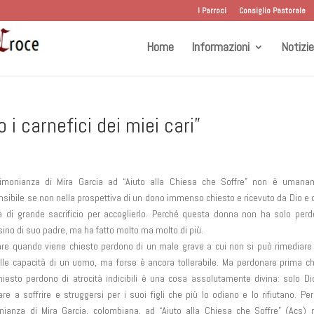
I Parroci
Consiglio Pastorale
Home
Informazioni
Notizie
i carnefici dei miei cari”
timonianza di Mira Garcia ad “Aiuto alla Chiesa che Soffre” non è umana
sibile se non nella prospettiva di un dono immenso chiesto e ricevuto da Dio e 
à di grande sacrificio per accoglierlo. Perché questa donna non ha solo per
sino di suo padre, ma ha fatto molto ma molto di più.
re quando viene chiesto perdono di un male grave a cui non si può rimediare
alle capacità di un uomo, ma forse è ancora tollerabile. Ma perdonare prima c
hiesto perdono di atrocità indicibili è una cosa assolutamente divina: solo D
are a soffrire e struggersi per i suoi figli che più lo odiano e lo rifiutano. Per
nianza di Mira Garcia, colombiana, ad “Aiuto alla Chiesa che Soffre” (Acs)