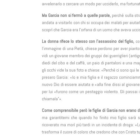
avvelenarlo o cercare un modo per ucciderlo, ma fortu
Ma Garcia non si fermò a quelle parole,
perché sulla str
andata a visitarlo con chi si occupa dei malati per aiuta
scoprì che Garcia era l’orfana di un uomo che aveva ucciso
La donna rifece lo stesso con l’assassino del figlio,
con
l’immagine di una Pietà, chiese perdono per aver pianto l
vidi un giovane membro dei gruppi dei guerriglieri (antig
diedi del cibo e del caffè, un paio di pantaloni e una ma
gli occhi vide la sua foto e chiese: «Perché ci sono qui 
presero Garcia: «Io e mia figlia e il ragazzo comincia
nuovo Dio di essere aiutata e «alla fine dissi al giovane
per lui «furono come un pestaggio violento. Gli passai i
chiamala”».
Come comprensibile però le figlie di Garcia non erano d
ma garantitemi che quando ho finito mio figlio sarà sed
ricoverato ma morì più tardi in un incidente di droga: «L
trasforma il cuore di coloro che credono che con Cristo 