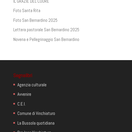
IL GRAZIE DEL CUORE
Foto Santa Rita
Foto San Bernardino 2025
Lettera pastorale San Bernardino 2025
Novena e Pellegrinaggio San Bernardino
Segnalibri
Agenzia culturale
Avvenire
C.E.I.
Comune di Vinchiaturo
La Bussola quotidiana