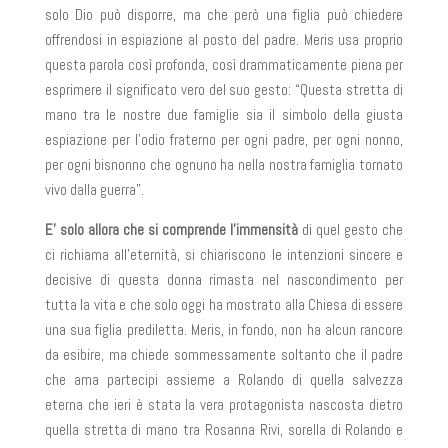
solo Dio può disporre, ma che però una figlia può chiedere
offrendosi in espiazione al posto del padre. Meris usa proprio
questa parola così profonda, così drammaticamente piena per
esprimere il significato vero del suo gesto: “Questa stretta di
mano tra le nostre due famiglie sia il simbolo della giusta
espiazione per l’odio fraterno per ogni padre, per ogni nonno,
per ogni bisnonno che ognuno ha nella nostra famiglia tornato
vivo dalla guerra”.
E’ solo allora che si comprende l’immensità
di quel gesto che
ci richiama all’eternità, si chiariscono le intenzioni sincere e
decisive di questa donna rimasta nel nascondimento per
tutta la vita e che solo oggi ha mostrato alla Chiesa di essere
una sua figlia prediletta. Meris, in fondo, non ha alcun rancore
da esibire, ma chiede sommessamente soltanto che il padre
che ama partecipi assieme a Rolando di quella salvezza
eterna che ieri è stata la vera protagonista nascosta dietro
quella stretta di mano tra Rosanna Rivi, sorella di Rolando e