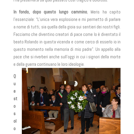
In fondo, dopo questo lungo cammino
, Meris ha capito
l’essenziale: “L’unica vera esplosione e mi permetto di parlare
a nome di tutti, sia quella della gioia sui sentieri dei nostri figli.
Facciamo che diventino creatori di pace come lo è diventato il
beato Rolando in questa vicenda e come cerco di esserlo io in
questo momento nella memoria di mio padre”. Un appello alla
pace che si riverberi anche sull’oggi in cui i signori della morte
e della guerra continuano le loro ideologie.
Q
u
e
st
o
s
ol
o