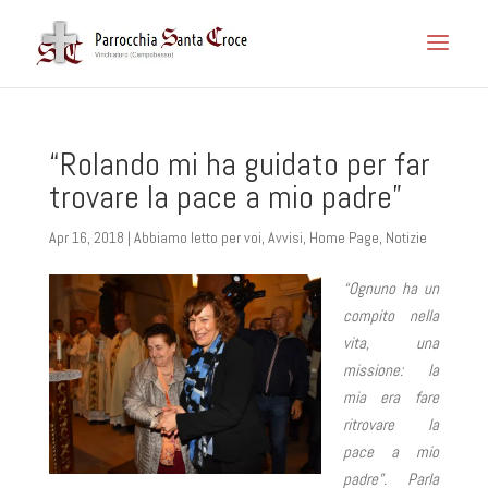
“Rolando mi ha guidato per far
trovare la pace a mio padre”
Apr 16, 2018
|
Abbiamo letto per voi
,
Avvisi
,
Home Page
,
Notizie
“Ognuno ha un
compito nella
vita, una
missione: la
mia era fare
ritrovare la
pace a mio
padre”. Parla