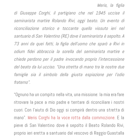
Meris, la figlia
di Giuseppe Corghi, il partigiano che nel 1945 uccise il
seminarista martire Rolando Rivi, oggi beato. Un evento di
riconciliazione storico e toccante quello vissuto ieri nel
santuario di San Valentino (RE) dove il seminarista è sepolto. A
73 anni da quei fatti, la figlia dell’uomo che sparò a Rivi in
odium fidei abbraccia la sorella del seminarista martire e
chiede perdono per il padre invocando proprio l’intercessione
del beato da lui ucciso. “Una stretta di mano tra le nostre due
famiglie sia il simbolo della giusta espiazione per l’odio
fraterno”.
“Ognuno ha un compito nella vita, una missione: la mia era fare
ritrovare la pace a mio padre e tentare di riconciliare i nostri
cuori. Con l’aiuto di Dio oggi si compirà dentro una stretta di
mano”.
Meris Corghi ha la voce rotta dalla commozione.
E la
pieve di San Valentino dove è sepolto il Beato Rolando Rivi,
proprio ieri eretta a santuario dal vescovo di Reggio-Guastalla