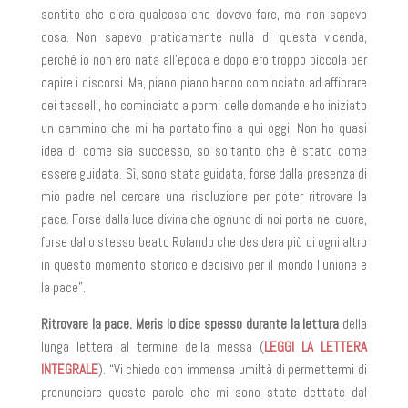
sentito che c’era qualcosa che dovevo fare, ma non sapevo
cosa. Non sapevo praticamente nulla di questa vicenda,
perché io non ero nata all’epoca e dopo ero troppo piccola per
capire i discorsi. Ma, piano piano hanno cominciato ad affiorare
dei tasselli, ho cominciato a pormi delle domande e ho iniziato
un cammino che mi ha portato fino a qui oggi. Non ho quasi
idea di come sia successo, so soltanto che è stato come
essere guidata. Sì, sono stata guidata, forse dalla presenza di
mio padre nel cercare una risoluzione per poter ritrovare la
pace. Forse dalla luce divina che ognuno di noi porta nel cuore,
forse dallo stesso beato Rolando che desidera più di ogni altro
in questo momento storico e decisivo per il mondo l’unione e
la pace”.
Ritrovare la pace. Meris lo dice spesso durante la lettura
della
lunga lettera al termine della messa (
LEGGI LA LETTERA
INTEGRALE
). “Vi chiedo con immensa umiltà di permettermi di
pronunciare queste parole che mi sono state dettate dal