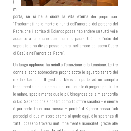
i
m
porta, se si ha a cuore la vita eterna
dei propri cari:
“Trasformati nella morte e riuniti dall’amore e dal perdono del
Padre, che il sorriso di Rolando possa risplendere su tutti voi e
accanto a lui anche quello di mio padre. Ciò che l’odio del
separatore ha diviso possa riunirsi nell’amore del sacro Cuore
di Gesù e nell’amore del Padre”.
Un lungo applauso ha sciolto l’emozione e la tensione.
Le tre
donne si sono abbracciate proprio sotto lo sguardo tenero del
martire bambino. Il gesto di Meris ci riporta ad un compito
fondamentale per l’uomo sulla terra: quello di pregare per tutte
le anime, specialmente quelle più bisognose della misericordia
di Dio. Sapendo che è nostro compito offrire sacrifici – e niente
è più perfetto di una messa – perché il Signore possa farli
partecipi di quel mistero eterno al quale oggi, è la speranza di
tutti, possano trovarsi uniti, finalmente riconciliati grazie alle
preghiere sulla terra, la vittima e il carnefice, il lupo che