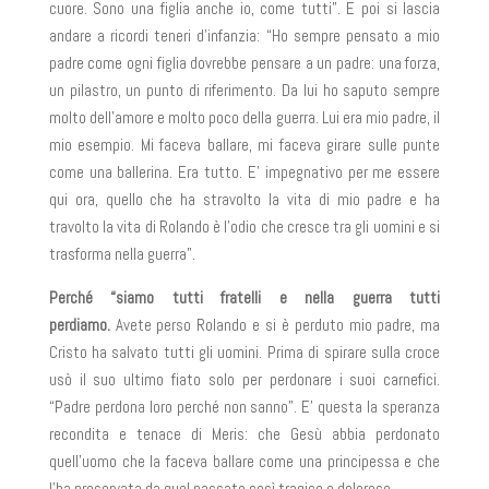
cuore. Sono una figlia anche io, come tutti”. E poi si lascia
andare a ricordi teneri d’infanzia: “Ho sempre pensato a mio
padre come ogni figlia dovrebbe pensare a un padre: una forza,
un pilastro, un punto di riferimento. Da lui ho saputo sempre
molto dell’amore e molto poco della guerra. Lui era mio padre, il
mio esempio. Mi faceva ballare, mi faceva girare sulle punte
come una ballerina. Era tutto. E’ impegnativo per me essere
qui ora, quello che ha stravolto la vita di mio padre e ha
travolto la vita di Rolando è l’odio che cresce tra gli uomini e si
trasforma nella guerra”.
Perché “siamo tutti fratelli e nella guerra tutti
perdiamo.
Avete perso Rolando e si è perduto mio padre, ma
Cristo ha salvato tutti gli uomini. Prima di spirare sulla croce
usò il suo ultimo fiato solo per perdonare i suoi carnefici.
“Padre perdona loro perché non sanno”. E’ questa la speranza
recondita e tenace di Meris: che Gesù abbia perdonato
quell’uomo che la faceva ballare come una principessa e che
l’ha preservata da quel passato così tragico e doloroso.