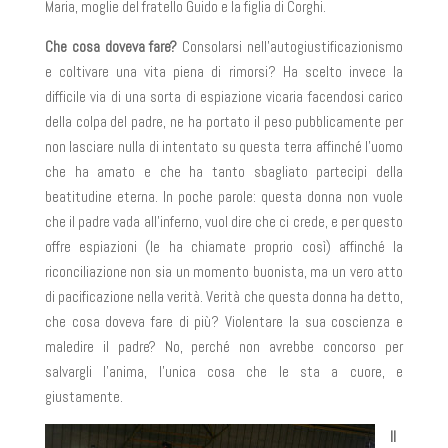
Maria, moglie del fratello Guido e la figlia di Corghi.
Che cosa doveva fare?
Consolarsi nell’autogiustificazionismo
e coltivare una vita piena di rimorsi? Ha scelto invece la
difficile via di una sorta di espiazione vicaria facendosi carico
della colpa del padre, ne ha portato il peso pubblicamente per
non lasciare nulla di intentato su questa terra affinché l’uomo
che ha amato e che ha tanto sbagliato partecipi della
beatitudine eterna. In poche parole: questa donna non vuole
che il padre vada all’inferno, vuol dire che ci crede, e per questo
offre espiazioni (le ha chiamate proprio così) affinché la
riconciliazione non sia un momento buonista, ma un vero atto
di pacificazione nella verità. Verità che questa donna ha detto,
che cosa doveva fare di più? Violentare la sua coscienza e
maledire il padre? No, perché non avrebbe concorso per
salvargli l’anima, l’unica cosa che le sta a cuore, e
giustamente.
Il