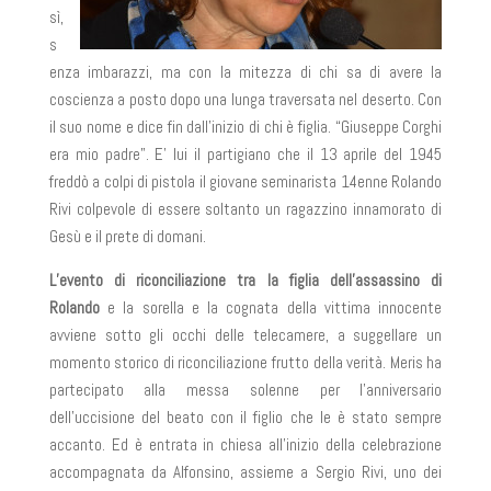
sì,
s
enza imbarazzi, ma con la mitezza di chi sa di avere la
coscienza a posto dopo una lunga traversata nel deserto. Con
il suo nome e dice fin dall’inizio di chi è figlia. “Giuseppe Corghi
era mio padre”. E’ lui il partigiano che il 13 aprile del 1945
freddò a colpi di pistola il giovane seminarista 14enne Rolando
Rivi colpevole di essere soltanto un ragazzino innamorato di
Gesù e il prete di domani.
L’evento di riconciliazione tra la figlia dell’assassino di
Rolando
e la sorella e la cognata della vittima innocente
avviene sotto gli occhi delle telecamere, a suggellare un
momento storico di riconciliazione frutto della verità. Meris ha
partecipato alla messa solenne per l’anniversario
dell’uccisione del beato con il figlio che le è stato sempre
accanto. Ed è entrata in chiesa all’inizio della celebrazione
accompagnata da Alfonsino, assieme a Sergio Rivi, uno dei