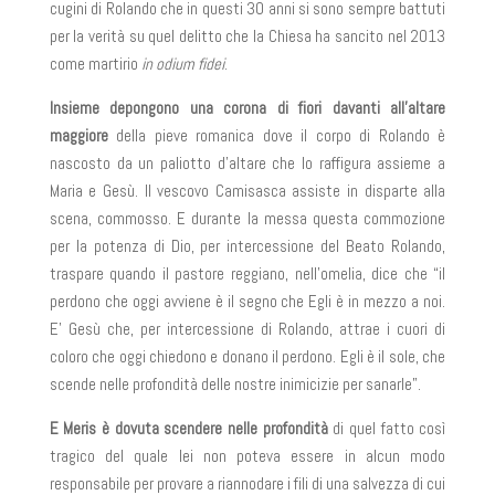
cugini di Rolando che in questi 30 anni si sono sempre battuti
per la verità su quel delitto che la Chiesa ha sancito nel 2013
come martirio
in odium fidei
.
Insieme depongono una corona di fiori davanti all’altare
maggiore
della pieve romanica dove il corpo di Rolando è
nascosto da un paliotto d’altare che lo raffigura assieme a
Maria e Gesù. Il vescovo Camisasca assiste in disparte alla
scena, commosso. E durante la messa questa commozione
per la potenza di Dio, per intercessione del Beato Rolando,
traspare quando il pastore reggiano, nell’omelia, dice che “il
perdono che oggi avviene è il segno che Egli è in mezzo a noi.
E’ Gesù che, per intercessione di Rolando, attrae i cuori di
coloro che oggi chiedono e donano il perdono. Egli è il sole, che
scende nelle profondità delle nostre inimicizie per sanarle”.
E Meris è dovuta scendere nelle profondità
di quel fatto così
tragico del quale lei non poteva essere in alcun modo
responsabile per provare a riannodare i fili di una salvezza di cui