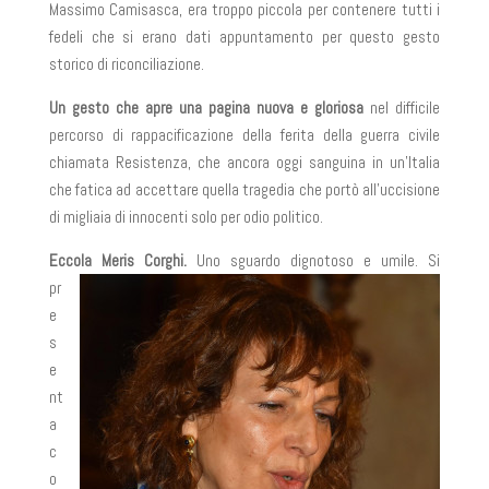
Massimo Camisasca, era troppo piccola per contenere tutti i
fedeli che si erano dati appuntamento per questo gesto
storico di riconciliazione.
Un gesto che apre una pagina nuova e gloriosa
nel difficile
percorso di rappacificazione della ferita della guerra civile
chiamata Resistenza, che ancora oggi sanguina in un’Italia
che fatica ad accettare quella tragedia che portò all’uccisione
di migliaia di innocenti solo per odio politico.
Eccola Meris Corghi.
Uno sguardo dignotoso e umile. Si
pr
e
s
e
nt
a
c
o