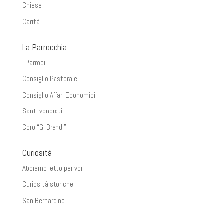
Chiese
Carità
La Parrocchia
I Parroci
Consiglio Pastorale
Consiglio Affari Economici
Santi venerati
Coro “G. Brandi”
Curiosità
Abbiamo letto per voi
Curiosità storiche
San Bernardino