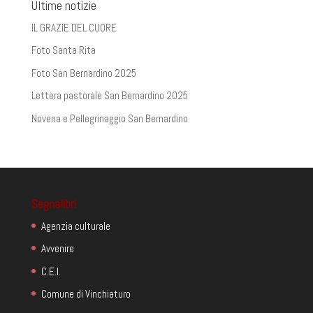
Ultime notizie
IL GRAZIE DEL CUORE
Foto Santa Rita
Foto San Bernardino 2025
Lettera pastorale San Bernardino 2025
Novena e Pellegrinaggio San Bernardino
Segnalibri
Agenzia culturale
Avvenire
C.E.I.
Comune di Vinchiaturo