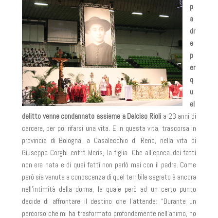
p
a
dr
e
p
er
q
u
el
delitto venne condannato assieme a Delciso Rioli
a 23 anni di
carcere, per poi rifarsi una vita. E in questa vita, trascorsa in
provincia di Bologna, a Casalecchio di Reno, nella vita di
Giuseppe Corghi entrò Meris, la figlia. Che all’epoca dei fatti
non era nata e di quei fatti non parlò mai con il padre. Come
però sia venuta a conoscenza di quel terribile segreto è ancora
nell’intimità della donna, la quale però ad un certo punto
decide di affrontare il destino che l’attende: “Durante un
percorso che mi ha trasformato profondamente nell’animo, ho