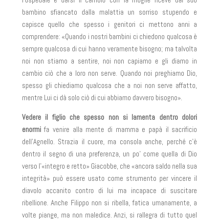
bambino sfiancato dalla malattia un sorriso stupendo e
capisce quello che spesso i genitori ci mettono anni a
comprendere: «Quando i nostri bambini ci chiedono qualcosa è
sempre qualcosa di cui hanno veramente bisogno; ma talvolta
noi non stiamo a sentire, noi non capiamo e gli diamo in
cambio ciò che a loro non serve. Quando noi preghiamo Dio,
spesso gli chiediamo qualcosa che a noi non serve affatto,
mentre Lui ci dà solo ciò di cui abbiamo davvero bisogno».
Vedere il figlio che spesso non si lamenta dentro dolori
enormi
fa venire alla mente di mamma e papà il sacrificio
dell’Agnello. Strazia il cuore, ma consola anche, perché c’è
dentro il segno di una preferenza, un po’ come quella di Dio
verso l’«integro e retto» Giacobbe, che «ancora saldo nella sua
integrità» può essere usato come strumento per vincere il
diavolo accanito contro di lui ma incapace di suscitare
ribellione. Anche Filippo non si ribella, fatica umanamente, a
volte piange, ma non maledice. Anzi, si rallegra di tutto quel