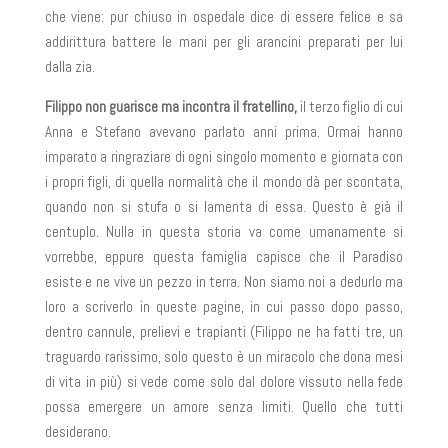
che viene: pur chiuso in ospedale dice di essere felice e sa
addirittura battere le mani per gli arancini preparati per lui
dalla zia.
Filippo non guarisce ma incontra il fratellino,
il terzo figlio di cui
Anna e Stefano avevano parlato anni prima. Ormai hanno
imparato a ringraziare di ogni singolo momento e giornata con
i propri figli, di quella normalità che il mondo dà per scontata,
quando non si stufa o si lamenta di essa. Questo è già il
centuplo. Nulla in questa storia va come umanamente si
vorrebbe, eppure questa famiglia capisce che il Paradiso
esiste e ne vive un pezzo in terra. Non siamo noi a dedurlo ma
loro a scriverlo in queste pagine, in cui passo dopo passo,
dentro cannule, prelievi e trapianti (Filippo ne ha fatti tre, un
traguardo rarissimo, solo questo è un miracolo che dona mesi
di vita in più) si vede come solo dal dolore vissuto nella fede
possa emergere un amore senza limiti. Quello che tutti
desiderano.