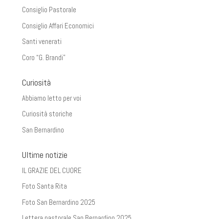
Consiglio Pastorale
Consiglio Affari Economici
Santi venerati
Coro “G. Brandi”
Curiosità
Abbiamo letto per voi
Curiosità storiche
San Bernardino
Ultime notizie
IL GRAZIE DEL CUORE
Foto Santa Rita
Foto San Bernardino 2025
Lettera pastorale San Bernardino 2025