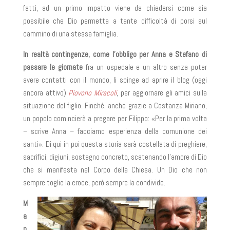
fatti, ad un primo impatto viene da chiedersi come sia
possibile che Dio permetta a tante difficoltà di porsi sul
cammino di una stessa famiglia.
In realtà contingenze, come l’obbligo per Anna e Stefano di
passare le giornate
fra un ospedale e un altro senza poter
avere contatti con il mondo, li spinge ad aprire il blog (oggi
ancora attivo)
Piovono Miracoli
, per aggiornare gli amici sulla
situazione del figlio. Finché, anche grazie a Costanza Miriano,
un popolo comincierà a pregare per Filippo: «Per la prima volta
– scrive Anna – facciamo esperienza della comunione dei
santi». Di qui in poi questa storia sarà costellata di preghiere,
sacrifici, digiuni, sostegno concreto, scatenando l’amore di Dio
che si manifesta nel Corpo della Chiesa. Un Dio che non
sempre toglie la croce, però sempre la condivide.
M
a
p