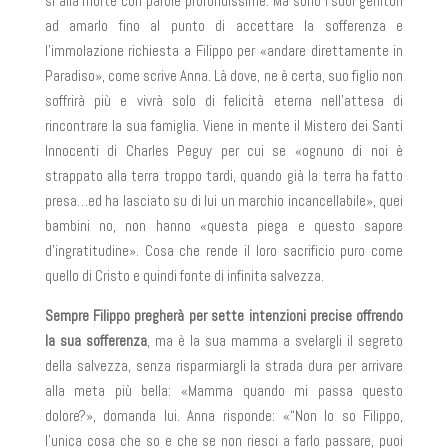
sì alla morte con parole profondissime. Ma sono i suoi genitori
ad amarlo fino al punto di accettare la sofferenza e
l’immolazione richiesta a Filippo per «andare direttamente in
Paradiso», come scrive Anna. Là dove, ne è certa, suo figlio non
soffrirà più e vivrà solo di felicità eterna nell’attesa di
rincontrare la sua famiglia. Viene in mente il Mistero dei Santi
Innocenti di Charles Peguy per cui se «ognuno di noi è
strappato alla terra troppo tardi, quando già la terra ha fatto
presa…ed ha lasciato su di lui un marchio incancellabile», quei
bambini no, non hanno «questa piega e questo sapore
d’ingratitudine». Cosa che rende il loro sacrificio puro come
quello di Cristo e quindi fonte di infinita salvezza.
Sempre Filippo pregherà per sette intenzioni precise offrendo
la sua sofferenza
, ma è la sua mamma a svelargli il segreto
della salvezza, senza risparmiargli la strada dura per arrivare
alla meta più bella: «Mamma quando mi passa questo
dolore?», domanda lui. Anna risponde: «“Non lo so Filippo,
l’unica cosa che so e che se non riesci a farlo passare, puoi