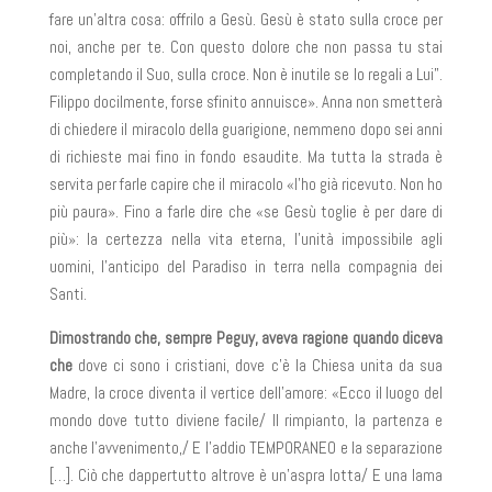
fare un’altra cosa: offrilo a Gesù. Gesù è stato sulla croce per
noi, anche per te. Con questo dolore che non passa tu stai
completando il Suo, sulla croce. Non è inutile se lo regali a Lui”.
Filippo docilmente, forse sfinito annuisce». Anna non smetterà
di chiedere il miracolo della guarigione, nemmeno dopo sei anni
di richieste mai fino in fondo esaudite. Ma tutta la strada è
servita per farle capire che il miracolo «l’ho già ricevuto. Non ho
più paura». Fino a farle dire che «se Gesù toglie è per dare di
più»: la certezza nella vita eterna, l’unità impossibile agli
uomini, l’anticipo del Paradiso in terra nella compagnia dei
Santi.
Dimostrando che, sempre Peguy, aveva ragione quando diceva
che
dove ci sono i cristiani, dove c’è la Chiesa unita da sua
Madre, la croce diventa il vertice dell’amore: «Ecco il luogo del
mondo dove tutto diviene facile/ Il rimpianto, la partenza e
anche l’avvenimento,/ E l’addio TEMPORANEO e la separazione
[…]. Ciò che dappertutto altrove è un’aspra lotta/ E una lama