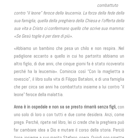
combattuto
contro “il leone” feroce della leucemia. La forza della fede della
sua famiglia, quella della preghiera della Chiesa e l’offerta della
sua vita a Cristo ci confermano quello che scrive sua mamma:
«Se Gesù toglie è per dare di più».
«Abbiamo un bambino che pesa un chilo e non respira…Nel
padiglione accanto a quello in cui ho partorito abbiamo un
altro figlio, di due anni, che cinque giorni fa è stato ricoverato
perché ha la leucemia». Comincia così “Con la maglietta a
rovescio”, il libro sulla vita di Filippo Bataloni, e di una famiglia
che per circa sei anni ha combattuto insieme a lui contro “il
leone” feroce della malattia.
Anna è in ospedale e non sa se presto rimarrà senza figli,
con
uno solo di loro o con tutti e due come desidera. Anzi, come
prega. Perché, ripete nel libro, lei ci crede che la preghiera può
far cambiare idea a Dio e mutare il corso della storia. Perciò
Anna, insieme a suo marito Stefano, spera. Quindi non smette