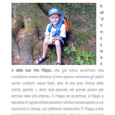
N
ell
’ul
ti
m
o
p
er
io
d
o della sua vita Filippo,
che già aveva accettato una
condizione umana dolorosa (come spesso nemmeno gli adulti
anche credenti sanno fare), dice di non aver timore della
morte, perché «…devo solo passare nel grande pianto per
entrare nella vita eterna». È Filippo ad accettare, è Filippo a
decidere di inginocchiarsi durante l’ultima consacrazione a cui
assisterà in Chiesa, pur soffrendo moltissimo. È Filippo a dire