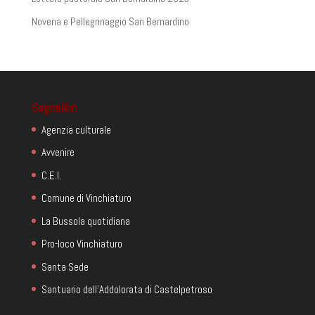
Novena e Pellegrinaggio San Bernardino
Segnalibri
Agenzia culturale
Avvenire
C.E.I.
Comune di Vinchiaturo
La Bussola quotidiana
Pro-loco Vinchiaturo
Santa Sede
Santuario dell'Addolorata di Castelpetroso