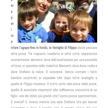
er
s
p
er
i
m
e
ntare l’
agape
fino in fondo, la famiglia di Filippo
dovrà passare
altre prove. Tre trapianti, trasferte in altre città, separazioni
momentanee. Momenti dove dall’esaltazione per una possibile
vittoria, si ripiomba nella malattia. Momenti dove Anna crolla e
dove Stefano la rialza. O viceversa. Senza contare i tanti
bambini incontrati in ospedale che dopo lotte analoghe a
quella di Filippo muoiono. Il tutto unito alla prova delle prove,
quella di assistere impotenti alla sofferenza crescente di un
figlio: uno dei dolori più grandi che l’uomo possa sperimentare.
E invece? E invece mentre una sera Stefano sta per lasciar
l’ospedale e darsi il cambio con la moglie riceve dal suo