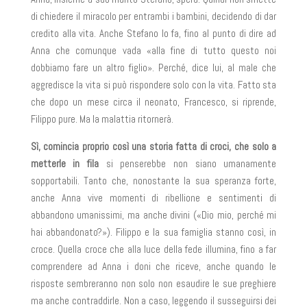
di chiedere il miracolo per entrambi i bambini, decidendo di dar
credito alla vita. Anche Stefano lo fa, fino al punto di dire ad
Anna che comunque vada «alla fine di tutto questo noi
dobbiamo fare un altro figlio». Perché, dice lui, al male che
aggredisce la vita si può rispondere solo con la vita. Fatto sta
che dopo un mese circa il neonato, Francesco, si riprende,
Filippo pure. Ma la malattia ritornerà.
Sì, comincia proprio così una storia fatta di croci, che solo a
metterle in fila
si penserebbe non siano umanamente
sopportabili. Tanto che, nonostante la sua speranza forte,
anche Anna vive momenti di ribellione e sentimenti di
abbandono umanissimi, ma anche divini («Dio mio, perché mi
hai abbandonato?»). Filippo e la sua famiglia stanno così, in
croce. Quella croce che alla luce della fede illumina, fino a far
comprendere ad Anna i doni che riceve, anche quando le
risposte sembreranno non solo non esaudire le sue preghiere
ma anche contraddirle. Non a caso, leggendo il susseguirsi dei