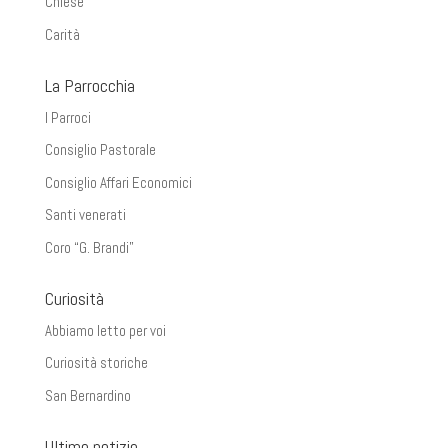
Chiese
Carità
La Parrocchia
I Parroci
Consiglio Pastorale
Consiglio Affari Economici
Santi venerati
Coro “G. Brandi”
Curiosità
Abbiamo letto per voi
Curiosità storiche
San Bernardino
Ultime notizie