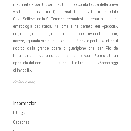
mattinata a San Giovanni Rotondo, seconda tappa della breve
visita apostolica di ieri. Qui ha visitato innanzitutto l’ospedale
Casa Sollievo della Sofferenza, recandosi nel reparto di onco-
ematologia pediatrica. Nell’omelia ha parlato dei «piccoli»,
degli umili, dei malati, uomini e donne che trovano Dio perché,
invece, «quando si è pieni di sé, non c’è posto per Dio». Infine, il
ricordo della grande opera di guarigione che san Pio da
Pietrelcina ha svolto nel confessionale. «Padre Pio è stato un
apostolo del confessionale», ha detto Francesco. «Anche oggi
ci invita lì».
da lanuovabq
Informazioni
Liturgia
Catechesi