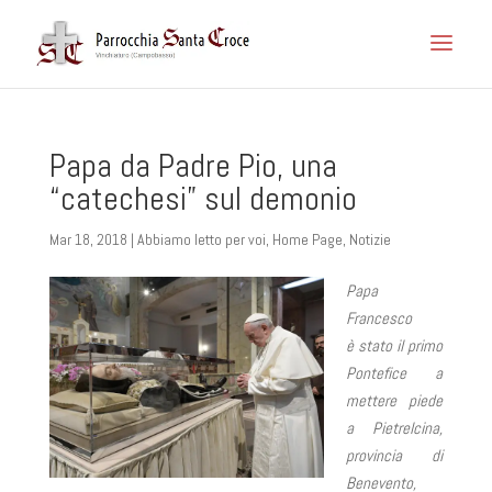
Papa da Padre Pio, una
“catechesi” sul demonio
Mar 18, 2018
|
Abbiamo letto per voi
,
Home Page
,
Notizie
Papa
Francesco
è stato il primo
Pontefice a
mettere piede
a Pietrelcina,
provincia di
Benevento,