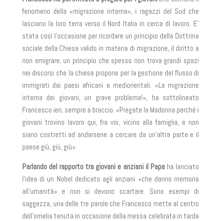
fenomeno della «migrazione interna», i ragazzi del Sud che
lasciano la loro terra verso il Nord Italia in cerca di lavoro. E’
stata così l’occasione per ricordare un principio della Dottrina
sociale della Chiesa valido in materia di migrazione, il diritto a
non emigrare, un principio che spesso non trova grandi spazi
nei discorsi che la chiesa propone per la gestione del flusso di
immigrati dai paesi africani e mediorientali. «La migrazione
interna dei giovani, un grave problema!», ha sottolineato
Francesco ieri, sempre a braccio. «Pregate la Madonna perché i
giovani trovino lavoro qui, fra voi, vicino alla famiglia, e non
siano costretti ad andarsene a cercare da un’altra parte e il
paese giù, giù, giù».
Parlando del rapporto tra giovani e anziani il Papa
ha lanciato
l’idea di un Nobel dedicato agli anziani «che danno memoria
all’umanità» e non si devono scartare. Sono esempi di
saggezza, una delle tre parole che Francesco mette al centro
dell’omelia tenuta in occasione della messa celebrata in tarda