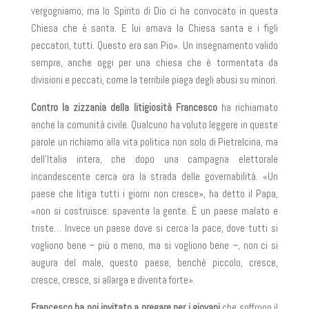
vergogniamo, ma lo Spirito di Dio ci ha convocato in questa
Chiesa che è santa. E lui amava la Chiesa santa e i figli
peccatori, tutti. Questo era san Pio». Un insegnamento valido
sempre, anche oggi per una chiesa che è tormentata da
divisioni e peccati, come la terribile piaga degli abusi su minori.
Contro la zizzania della litigiosità Francesco
ha richiamato
anche la comunità civile. Qualcuno ha voluto leggere in queste
parole un richiamo alla vita politica non solo di Pietrelcina, ma
dell’Italia intera, che dopo una campagna elettorale
incandescente cerca ora la strada delle governabilità. «Un
paese che litiga tutti i giorni non cresce», ha detto il Papa,
«non si costruisce: spaventa la gente. È un paese malato e
triste… Invece un paese dove si cerca la pace, dove tutti si
vogliono bene – più o meno, ma si vogliono bene –, non ci si
augura del male, questo paese, benché piccolo, cresce,
cresce, cresce, si allarga e diventa forte».
Francesco ha poi invitato a pregare per i giovani
che soffrono il