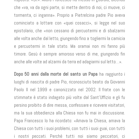
che «va, va da ogni parte, si mette dentro di noi, ci muove, ci
tormenta, ci inganna». Proprio a Pietrelcina padre Pio aveva
cominciato a lottare con «quei cosacci», si legge nel suo
epistolario, che «non cessano di percuotermi e di sbalzarmi
alle volta anche dal letto, giungendo fino a togliermi la camicia
e percuotermi in tale stato. Ma oramai non mi fanno più
timore. Gesù è sempre amoroso verso di me, giungendo fin
anche alle volte ad alzarmi da terra ed adagiarmi sul letto…».
Dopo 50 anni dalla morte del santo un Papa
ha raggiunto i
luoghi di nascita di padre Pio, riconosciuto beato da Giovanni
Paolo II nel 1999 e canonizzato nel 2002. Il frate con le
stimmate è stato indagato più volte dal Sant’Uffizio e gli fu
persino proibito di dire messa, confessare e ricevere visitatori,
ma la sua obbedienza alla Chiesa non fu mai in discussione.
Papa Francesco lo ha ricordato: «Amava la Chiesa, amava la
Chiesa con tutti i suoi problemi, con tutti i suoi guai, con tutti
i nostri peccati. Perché tutti noi siamo peccatori, ci