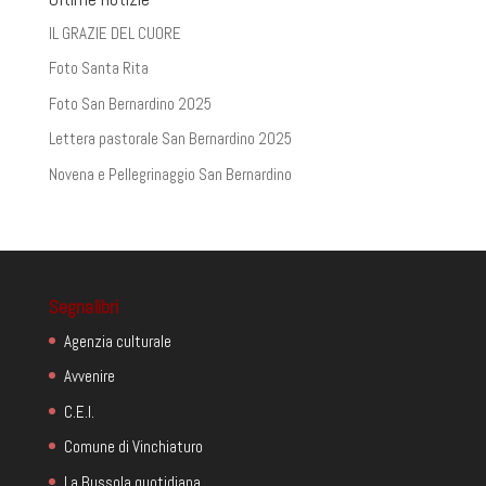
IL GRAZIE DEL CUORE
Foto Santa Rita
Foto San Bernardino 2025
Lettera pastorale San Bernardino 2025
Novena e Pellegrinaggio San Bernardino
Segnalibri
Agenzia culturale
Avvenire
C.E.I.
Comune di Vinchiaturo
La Bussola quotidiana