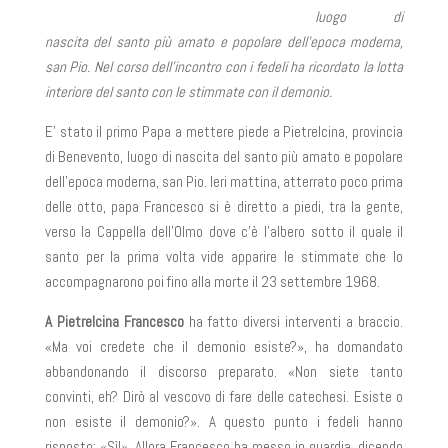
luogo di
nascita del santo più amato e popolare dell’epoca moderna,
san Pio. Nel corso dell’incontro con i fedeli ha ricordato la lotta
interiore del santo con le stimmate con il demonio.
E’ stato il primo Papa a mettere piede a Pietrelcina, provincia
di Benevento, luogo di nascita del santo più amato e popolare
dell’epoca moderna, san Pio. Ieri mattina, atterrato poco prima
delle otto, papa Francesco si è diretto a piedi, tra la gente,
verso la Cappella dell’Olmo dove c’è l’albero sotto il quale il
santo per la prima volta vide apparire le stimmate che lo
accompagnarono poi fino alla morte il 23 settembre 1968.
A Pietrelcina Francesco
ha fatto diversi interventi a braccio.
«Ma voi credete che il demonio esiste?», ha domandato
abbandonando il discorso preparato. «Non siete tanto
convinti, eh? Dirò al vescovo di fare delle catechesi. Esiste o
non esiste il demonio?». A questo punto i fedeli hanno
risposto: «Sì!». Allora Francesco ha messo in guardia, dicendo