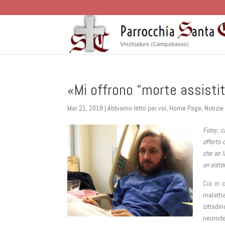
«Mi offrono “morte assistit
Mar 21, 2018
|
Abbiamo letto per voi
,
Home Page
,
Notizie
Foley, c
offerto 
che se l
un siste
Ciò in 
malatti
cittad
neurode