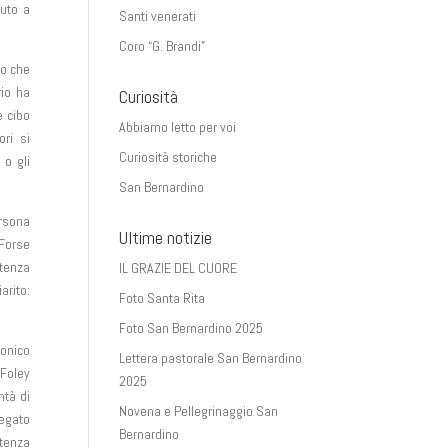
iuto a
Santi venerati
Coro “G. Brandi”
to che
rio ha
Curiosità
e cibo
Abbiamo letto per voi
ri si
Curiosità storiche
 o gli
San Bernardino
ersona
Ultime notizie
 Forse
stenza
IL GRAZIE DEL CUORE
arito:
Foto Santa Rita
Foto San Bernardino 2025
ronico
Lettera pastorale San Bernardino
 Foley
2025
ntà di
Novena e Pellegrinaggio San
iegato
Bernardino
tenza