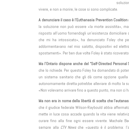
soluzio
vivere, e non a morire, le cose si sono complicate.
A denunciare il caso è l’Euthanasia Prevention Coalition
la soluzione non può essere «la morte assistita», ma 
risposto all’uomo fornendogli un’esistenza domiciliare
che mi ha intossicato», ha denunciato Foley che per
addormentavano nel mio salotto, dispositivi ed elettro
spostamenti». Per ben due volte Foley è stato ricoverato 
Ma l’Ontario dispone anche del “Self-Directed Personal
che lo richiede. Per questo Foley ha domandato di poter 
un sistema sanitario che gli dà come opzione quella d
autonomamente diretta potrebbe alleviare di molto la sua
«Non volevamo arrivare fino a questo punto, ma non ci ha
Ma non era in nome della libertà di scelta che l’eutanas
che il giudice federale Wilson-Raybould abbia affermato c
mette in luce cosa accade quando la vita viene relativi
curare fino alla fine ogni essere vivente. Machale B
sempre alla
CTV News
che «questo è il problema: l’a