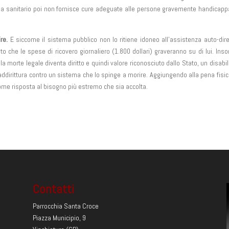
ma sanitario poi non fornisce cure adeguate alle persone gravemente handicapp
re.
E siccome il sistema pubblico non lo ritiene idoneo all’assistenza auto-dire
o che le spese di ricovero giornaliero (1.800 dollari) graveranno su di lui. In
la morte legale diventa diritto e quindi valore riconosciuto dallo Stato, un disabi
addirittura contro un sistema che lo spinge a morire. Aggiungendo alla pena fisi
come risposta al bisogno più estremo che sia accolta.
Contatti
Parrocchia Santa Croce
Piazza Municipio, 9