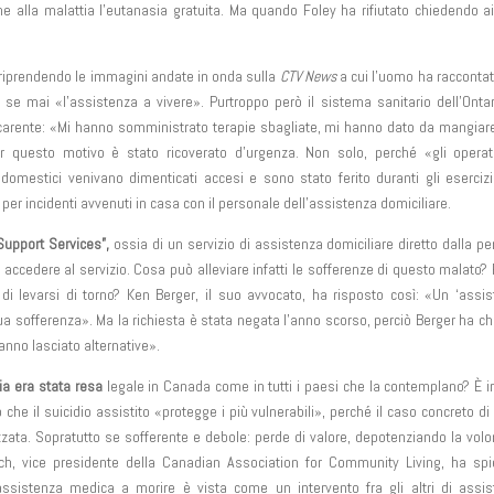
ne alla malattia l’eutanasia gratuita. Ma quando Foley ha rifiutato chiedendo a
riprendendo le immagini andate in onda sulla
CTV News
a cui l’uomo ha racconta
se mai «l’assistenza a vivere». Purtroppo però il sistema sanitario dell’Onta
 carente: «Mi hanno somministrato terapie sbagliate, mi hanno dato da mangiar
 questo motivo è stato ricoverato d’urgenza. Non solo, perché «gli operato
domestici venivano dimenticati accesi e sono stato ferito duranti gli esercizi
per incidenti avvenuti in casa con il personale dell’assistenza domiciliare.
 Support Services”,
ossia di un servizio di assistenza domiciliare diretto dalla p
accedere al servizio. Cosa può alleviare infatti le sofferenze di questo malato?
i levarsi di torno? Ken Berger, il suo avvocato, ha risposto così: «Un ‘assi
 sofferenza». Ma la richiesta è stata negata l’anno scorso, perciò Berger ha chi
nno lasciato alternative».
ia era stata resa
legale in Canada come in tutti i paesi che la contemplano? È i
he il suicidio assistito «protegge i più vulnerabili», perché il caso concreto di
zzata. Sopratutto se sofferente e debole: perde di valore, depotenziando la volo
ach, vice presidente della Canadian Association for Community Living, ha sp
ssistenza medica a morire è vista come un intervento fra gli altri di assis