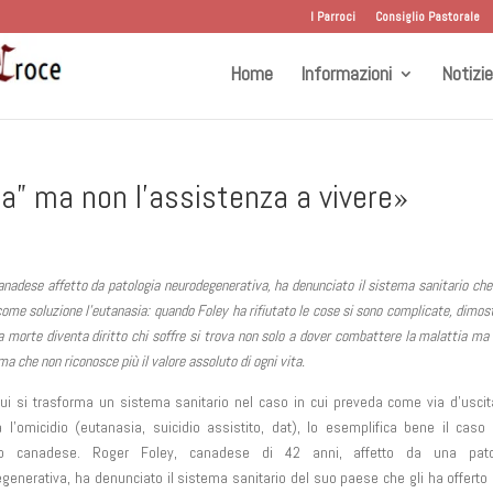
I Parroci
Consiglio Pastorale
Home
Informazioni
Notizie
a” ma non l’assistenza a vivere»
anadese affetto da patologia neurodegenerativa, ha denunciato il sistema sanitario che 
come soluzione l’eutanasia: quando Foley ha rifiutato le cose si sono complicate, dimos
a morte diventa diritto chi soffre si trova non solo a dover combattere la malattia ma
ma che non riconosce più il valore assoluto di ogni vita.
cui si trasforma un sistema sanitario nel caso in cui preveda come via d’uscit
a l’omicidio (eutanasia, suicidio assistito, dat), lo esemplifica bene il caso
ino canadese. Roger Foley, canadese di 42 anni, affetto da una pato
generativa, ha denunciato il sistema sanitario del suo paese che gli ha offert