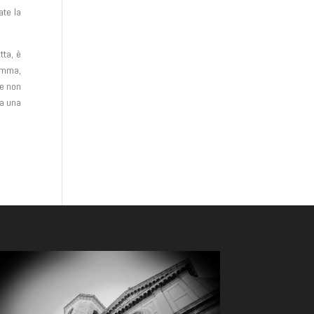
ate la
tta, è
somma,
le non
ca una