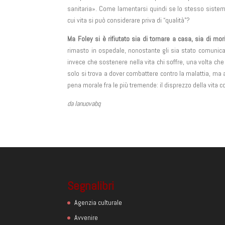
sanitaria». Come lamentarsi quindi se lo stesso siste
cui vita si può considerare priva di “qualità”?
Ma Foley si è rifiutato sia di tornare a casa, sia di mori
rimasto in ospedale, nonostante gli sia stato comunicat
invece che sostenere nella vita chi soffre, una volta che 
solo si trova a dover combattere contro la malattia, ma 
pena morale fra le più tremende: il disprezzo della vita 
da lanuovabq
Segnalibri
Agenzia culturale
Avvenire