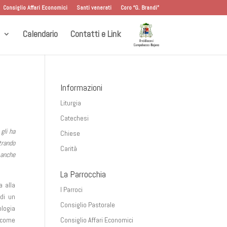
Consiglio Affari Economici
Santi venerati
Coro “G. Brandi”
Calendario
Contatti e Link
Informazioni
Liturgia
Catechesi
gli ha
Chiese
trando
Carità
 anche
La Parrocchia
a alla
I Parroci
 di un
Consiglio Pastorale
logia
o come
Consiglio Affari Economici