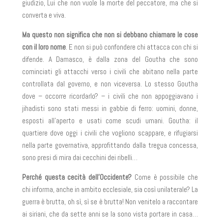
giudizio, Lui che non vuole la morte del peccatore, ma che si
converta e viva.
Ma questo non significa che non si debbano chiamare le cose
con il loro nome
. E non si può confondere chi attacca con chi si
difende. A Damasco, è dalla zona del Goutha che sono
cominciati gli attacchi verso i civili che abitano nella parte
controllata dal governo, e non viceversa. Lo stesso Goutha
dove – occorre ricordarlo? – i civili che non appoggiavano i
jihadisti sono stati messi in gabbie di ferro: uomini, donne,
esposti all’aperto e usati come scudi umani. Goutha: il
quartiere dove oggi i civili che vogliono scappare, e rifugiarsi
nella parte governativa, approfittando dalla tregua concessa,
sono presi di mira dai cecchini dei ribelli…
Perché questa cecità dell’Occidente?
Come è possibile che
chi informa, anche in ambito ecclesiale, sia così unilaterale? La
guerra è brutta, oh sì, sì se è brutta! Non venitelo a raccontare
ai siriani, che da sette anni se la sono vista portare in casa…