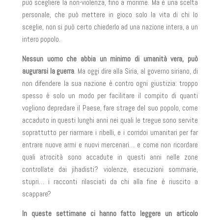
può scegliere la non-violenza, fino a morirne. Ma è una scelta
personale, che può mettere in gioco solo la vita di chi lo
sceglie, non si può certo chiederlo ad una nazione intera, a un
intero popolo.
Nessun uomo che abbia un minimo di umanità vera, può
augurarsi la guerra
. Ma oggi dire alla Siria, al governo siriano, di
non difendere la sua nazione è contro ogni giustizia: troppo
spesso è solo un modo per facilitare il compito di quanti
vogliono depredare il Paese, fare strage del suo popolo, come
accaduto in questi lunghi anni nei quali le tregue sono servite
soprattutto per riarmare i ribelli, e i corridoi umanitari per far
entrare nuove armi e nuovi mercenari… e come non ricordare
quali atrocità sono accadute in questi anni nelle zone
controllate dai jihadisti? violenze, esecuzioni sommarie,
stupri… i racconti rilasciati da chi alla fine è riuscito a
scappare?
In queste settimane ci hanno fatto leggere un articolo