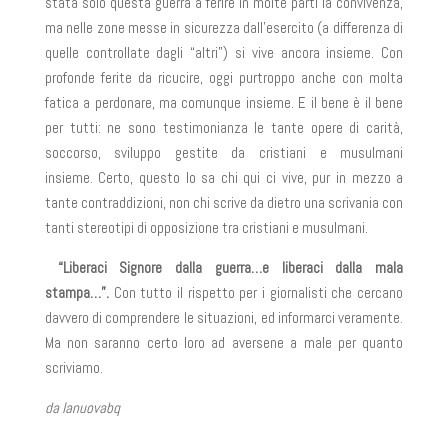
stata solo questa guerra a ferire in molte parti la convivenza,
ma nelle zone messe in sicurezza dall’esercito (a differenza di
quelle controllate dagli “altri”) si vive ancora insieme. Con
profonde ferite da ricucire, oggi purtroppo anche con molta
fatica a perdonare, ma comunque insieme. E il bene è il bene
per tutti: ne sono testimonianza le tante opere di carità,
soccorso, sviluppo gestite da cristiani e musulmani
insieme. Certo, questo lo sa chi qui ci vive, pur in mezzo a
tante contraddizioni, non chi scrive da dietro una scrivania con
tanti stereotipi di opposizione tra cristiani e musulmani.
“Liberaci Signore dalla guerra…e liberaci dalla mala
stampa…”.
Con tutto il rispetto per i giornalisti che cercano
davvero di comprendere le situazioni, ed informarci veramente.
Ma non saranno certo loro ad aversene a male per quanto
scriviamo.
da lanuovabq