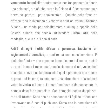
veramente incredibile
: tante parole per far passare in fondo
una sola tesi, e cioè che tutte le Chiese di Oriente sono solo
serve del potere… per convenienza… Qualche bella frase ad
effetto, tipo la riverenza di vescovi e cristiani verso il Satrapo
Siriano… un modo per delegittimare qualunque appello della
Chiesa siriana che faccia intravedere l’altro lato della
medaglia, quella di cui non si parla.
Aldilà di ogni inutile difesa e polemica, facciamo un
ragionamento semplice
, a partire da una considerazione. E
cioè che Cristo – che conosce bene il cuore dell’uomo, e cioè
sa che il bene e il male coabitano in ciascuno di noi, vuole che i
suoi siano lievito nella pasta, cioè quella presenza che a poco
a poco, dall’interno, fa crescere una situazione e la orienta
verso la verità e il bene. La sostiene dove è da sostenere, la
cambia dove è da cambiare. Con coraggio, senza doppiezze,
ma dall’interno. Gesù non ha assecondato i figli del tuono, che
invocavano un fuoco di punizione. Certo che la corruzione c’è