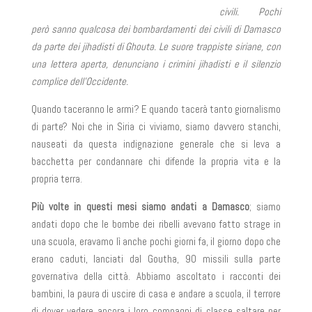
civili. Pochi
però sanno qualcosa dei bombardamenti dei civili di Damasco
da parte dei jihadisti di Ghouta. Le suore trappiste siriane, con
una lettera aperta, denunciano i crimini jihadisti e il silenzio
complice dell’Occidente.
Quando taceranno le armi? E quando tacerà tanto giornalismo
di parte? Noi che in Siria ci viviamo, siamo davvero stanchi,
nauseati da questa indignazione generale che si leva a
bacchetta per condannare chi difende la propria vita e la
propria terra.
Più volte in questi mesi siamo andati a Damasco
; siamo
andati dopo che le bombe dei ribelli avevano fatto strage in
una scuola, eravamo lì anche pochi giorni fa, il giorno dopo che
erano caduti, lanciati dal Goutha, 90 missili sulla parte
governativa della città. Abbiamo ascoltato i racconti dei
bambini, la paura di uscire di casa e andare a scuola, il terrore
di dover vedere ancora i loro compagni di classe saltare per