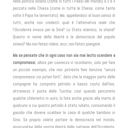
nella politica siriana (come in tutti i Paesi del mondo) e c’è il
peccato nella Chiesa (come in tutte le Chiese, come tante
volte il Papa ha lamentato). Ma, appellandoci al buon senso di
tutti, anche non credenti: qual è l’alternativa reale che
l’Occidente invoca per la Siria? Lo Stato islamico, la sharia?
Questo in nome della libertà e la democrazia del popolo
siriano? Ma non fateci ridere, anzi, non fateci piangere.
Ma se pensate che in ogni caso non sia mai lecito scendere a
compromessi
, allora per coerenza vi ricordiamo, solo per fare
un piccolo esempio, che non potreste fare benzina “senza
compromessi coi poteri forti”, dato che la maggior parte delle
compagnie ha comprato petrolio a basso costo dall’Isis,
attraverso il ponte della Turchia: così quando percorrete
qualche chilometro in auto, lo fate anche grazie alla morte di
qualcuno a cui questo petrolio è stato rubato, consumando il
gasolio che doveva scaldare la casa di qualche bambino in
Siria. Se proprio volete portare la democrazia nel mondo,
assicuratevi della vostra libertà dalle satrapie dell’Occidente,