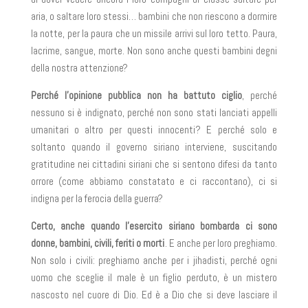
aria, o saltare loro stessi… bambini che non riescono a dormire
la notte, per la paura che un missile arrivi sul loro tetto. Paura,
lacrime, sangue, morte. Non sono anche questi bambini degni
della nostra attenzione?
Perché l’opinione pubblica non ha battuto ciglio
, perché
nessuno si è indignato, perché non sono stati lanciati appelli
umanitari o altro per questi innocenti? E perché solo e
soltanto quando il governo siriano interviene, suscitando
gratitudine nei cittadini siriani che si sentono difesi da tanto
orrore (come abbiamo constatato e ci raccontano), ci si
indigna per la ferocia della guerra?
Certo, anche quando l’esercito siriano bombarda ci sono
donne, bambini, civili, feriti o morti
. E anche per loro preghiamo.
Non solo i civili: preghiamo anche per i jihadisti, perché ogni
uomo che sceglie il male è un figlio perduto, è un mistero
nascosto nel cuore di Dio. Ed è a Dio che si deve lasciare il