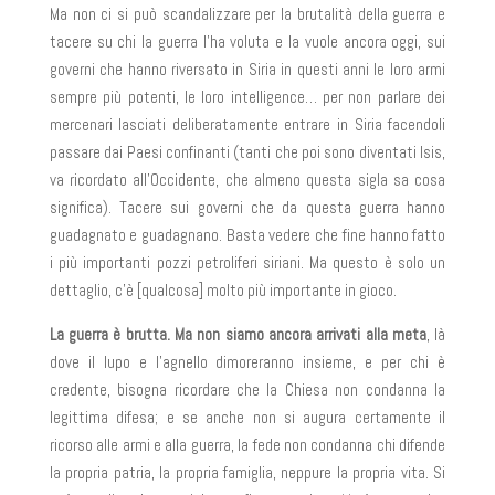
Ma non ci si può scandalizzare per la brutalità della guerra e
tacere su chi la guerra l’ha voluta e la vuole ancora oggi, sui
governi che hanno riversato in Siria in questi anni le loro armi
sempre più potenti, le loro intelligence… per non parlare dei
mercenari lasciati deliberatamente entrare in Siria facendoli
passare dai Paesi confinanti (tanti che poi sono diventati Isis,
va ricordato all’Occidente, che almeno questa sigla sa cosa
significa). Tacere sui governi che da questa guerra hanno
guadagnato e guadagnano. Basta vedere che fine hanno fatto
i più importanti pozzi petroliferi siriani. Ma questo è solo un
dettaglio, c’è [qualcosa] molto più importante in gioco.
La guerra è brutta. Ma non siamo ancora arrivati alla meta
, là
dove il lupo e l’agnello dimoreranno insieme, e per chi è
credente, bisogna ricordare che la Chiesa non condanna la
legittima difesa; e se anche non si augura certamente il
ricorso alle armi e alla guerra, la fede non condanna chi difende
la propria patria, la propria famiglia, neppure la propria vita. Si