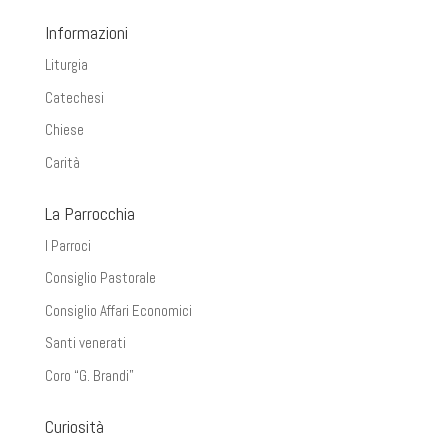
Informazioni
Liturgia
Catechesi
Chiese
Carità
La Parrocchia
I Parroci
Consiglio Pastorale
Consiglio Affari Economici
Santi venerati
Coro “G. Brandi”
Curiosità