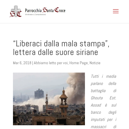
“Liberaci dalla mala stampa”,
lettera dalle suore siriane
Mar 6, 2018
|
Abbiamo letto per voi
,
Home Page
,
Notizie
Tutti i media
parlano della
battaglia di
Ghouta Est.
Assad è sul
banco degli
imputati per i
massacri di