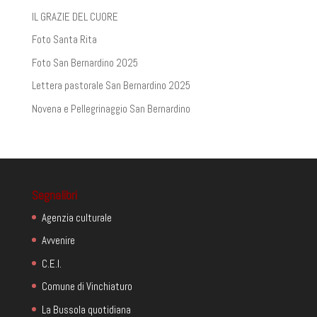
IL GRAZIE DEL CUORE
Foto Santa Rita
Foto San Bernardino 2025
Lettera pastorale San Bernardino 2025
Novena e Pellegrinaggio San Bernardino
Segnalibri
Agenzia culturale
Avvenire
C.E.I.
Comune di Vinchiaturo
La Bussola quotidiana