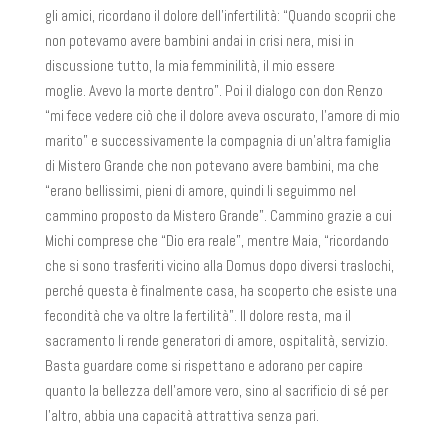
gli amici, ricordano il dolore dell’infertilità: “Quando scoprii che
non potevamo avere bambini andai in crisi nera, misi in
discussione tutto, la mia femminilità, il mio essere
moglie. Avevo la morte dentro”. Poi il dialogo con don Renzo
“mi fece vedere ciò che il dolore aveva oscurato, l’amore di mio
marito” e successivamente la compagnia di un’altra famiglia
di Mistero Grande che non potevano avere bambini, ma che
“erano bellissimi, pieni di amore, quindi li seguimmo nel
cammino proposto da Mistero Grande”. Cammino grazie a cui
Michi comprese che “Dio era reale”, mentre Maia, “ricordando
che si sono trasferiti vicino alla Domus dopo diversi traslochi,
perché questa è finalmente casa, ha scoperto che esiste una
fecondità che va oltre la fertilità”. Il dolore resta, ma il
sacramento li rende generatori di amore, ospitalità, servizio.
Basta guardare come si rispettano e adorano per capire
quanto la bellezza dell’amore vero, sino al sacrificio di sé per
l’altro, abbia una capacità attrattiva senza pari.