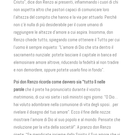
Cristo”, dice don Renzo ai presenti, infiammando i cuori di chi
non aspetta altro che pastori capaci di comunicare loro
l’altezza del compito che hanno e la via per attuarlo. Perché
non c’è nulla di più desiderabile per il cuore umano di
raggiungere le altezze d’amore a cui aspira. Insomma, don
Renzo chiede tutto, spiegando come ottenere il Tutto per cui
l’uomo è sempre inquieto: “L’amore di Dio che sta dentro il
sacramento nunziale: potete lasciare il capitale in banca ed
elemosinare amore altrove, riducendo la fedeltà al non tradire
e non demordere, oppure potete usarlo fino in fondo”.
Poi don Renzo ricorda come davvero sia “tutto lì nelle
parole
che il prete ha pronunciato durante il vostro
matrimonio, di cui voi siete i soli ministri ogni giorno: “O Dio…
hai voluto adombrare nella comunione di vita degli sposi…per
rivelare il disegno del tuo amore”. Ecco il fine delle nozze:
mostrare l’amore di Dio al suo popolo e al mondo. Pensate che
rivoluzione per la vita della società!”. A pranzo don Renzo
ripete: “Se mendicate insieme dallo Spirito il Suo amore che vi