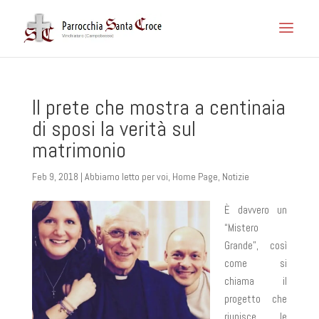
Il prete che mostra a centinaia
di sposi la verità sul
matrimonio
Feb 9, 2018
|
Abbiamo letto per voi
,
Home Page
,
Notizie
È davvero un
“Mistero
Grande”, così
come si
chiama il
progetto che
riunisce le