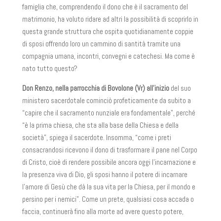
famiglia che, comprendendo il dono che è il sacramento del
matrimonio, ha voluto ridare ad altri la possibilità di scoprirlo in
questa grande struttura che ospita quotidianamente coppie
di sposi offrendo loro un cammino di santità tramite una
compagnia umana, incontri, convegni e catechesi. Ma come è
nato tutto questo?
Don Renzo, nella parrocchia di Bovolone (Vr) all’inizio
del suo
ministero sacerdotale cominciò profeticamente da subito a
“capire che il sacramento nunziale era fondamentale”, perché
“è la prima chiesa, che sta alla base della Chiesa e della
società”, spiega il sacerdote. Insomma, “come i preti
consacrandosi ricevono il dono di trasformare il pane nel Corpo
di Cristo, cioè di rendere possibile ancora oggi l’incarnazione e
la presenza viva di Dio, gli sposi hanno il potere di incarnare
l’amore di Gesù che dà la sua vita per la Chiesa, per il mondo e
persino per i nemici”. Come un prete, qualsiasi cosa accada o
faccia, continuerà fino alla morte ad avere questo potere,