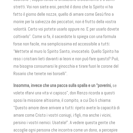
stretti. Voi non siete eroi, perché il dono che lo Spirito vi ha
fatto il giorno delle nozze, quello di amare come Gesù fino a
morire per la salvezza dei peccatori, non è frutto della vostra
volontà. Certo voi potete usarlo oppure no. E per usarlo dovete
coltivarlo”. Come si fa, il sacerdote lo spiega con una formula
forse non facile, ma semplicissima ed accessibile a tutti:
“Mettete al muro lo Spirito Santo, invocatelo. Quello Spirito ha
reso i cristiani lieti davanti ai leoni e non può fare questo? Può,
ma bisogna consumarsi le ginocchia e tirare fuori le corone del
Rosario che tenete nei borselli”.
Insomma, invece che una pacca sulla spalla e un “poverini,
se
volete rifarvi una vita vi capisco”, don Renzo ricorda a questi
sposi la missione altissima, il compito, a cui Dio li chiama:
“Questo amore deve arrivare a tutti: ripeto avete la capacità di
amare come Cristo i vostri coniugi, i figli, ma anche i vicini,
persino i vostri nemici. Usatela!”. A vedere questa gente che
accoglie ogni persona che incontra come un dono, a percepire