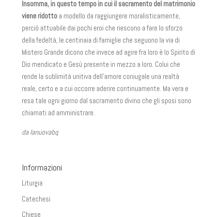
Insomma, in questo tempo in cui il sacramento del matrimonio
viene ridotto
a modello da raggiungere moralisticamente,
perciò attuabile dai pochi eroi che riescono a fare lo sforzo
della fedeltà, le centinaia di famiglie che seguono la via di
Mistero Grande dicono che invece ad agire fra loro è lo Spirito di
Dio mendicato e Gesù presente in mezzo a loro. Colui che
rende la sublimità unitiva dell’amore coniugale una realtà
reale, certo e a cui occorre aderire continuamente. Ma vera e
resa tale ogni giorno dal sacramento divino che gli sposi sono
chiamati ad amministrare.
da lanuovabq
Informazioni
Liturgia
Catechesi
Chiese