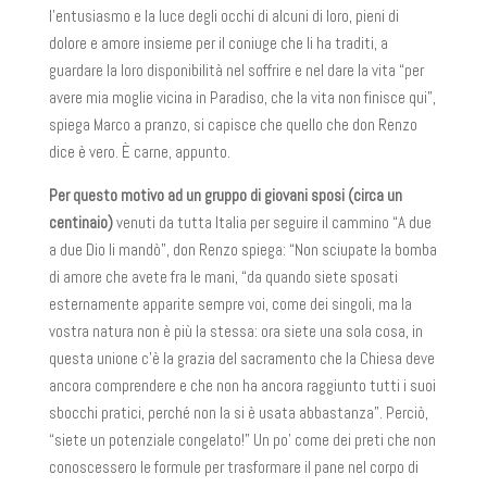
l’entusiasmo e la luce degli occhi di alcuni di loro, pieni di
dolore e amore insieme per il coniuge che li ha traditi, a
guardare la loro disponibilità nel soffrire e nel dare la vita “per
avere mia moglie vicina in Paradiso, che la vita non finisce qui”,
spiega Marco a pranzo, si capisce che quello che don Renzo
dice è vero. È carne, appunto.
Per questo motivo ad un gruppo di giovani sposi (circa un
centinaio)
venuti da tutta Italia per seguire il cammino “A due
a due Dio li mandò”, don Renzo spiega: “Non sciupate la bomba
di amore che avete fra le mani, “da quando siete sposati
esternamente apparite sempre voi, come dei singoli, ma la
vostra natura non è più la stessa: ora siete una sola cosa, in
questa unione c’è la grazia del sacramento che la Chiesa deve
ancora comprendere e che non ha ancora raggiunto tutti i suoi
sbocchi pratici, perché non la si è usata abbastanza”. Perciò,
“siete un potenziale congelato!” Un po’ come dei preti che non
conoscessero le formule per trasformare il pane nel corpo di