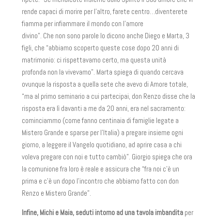
rende capaci di morire per l’altro, farete centro…diventerete
fiamma per infiammare il mondo con l’amore
divino”. Che non sono parole lo dicono anche Diego e Marta, 3
figli, che “abbiamo scoperto queste cose dopo 20 anni di
matrimonio: ci rispettavamo certo, ma questa unità
profonda non la vivevamo”. Marta spiega di quando cercava
ovunque la risposta a quella sete che avevo di Amore totale,
“ma al primo seminario a cui partecipai, don Renzo disse che la
risposta era lì davanti a me da 20 anni, era nel sacramento:
cominciammo (come fanno centinaia di famiglie legate a
Mistero Grande e sparse per l’Italia) a pregare insieme ogni
giorno, a leggere il Vangelo quotidiano, ad aprire casa a chi
voleva pregare con noi e tutto cambiò”. Giorgio spiega che ora
la comunione fra loro è reale e assicura che “fra noi c’è un
prima e c’è un dopo l’incontro che abbiamo fatto con don
Renzo e Mistero Grande”.
Infine, Michi e Maia, seduti intorno ad una tavola imbandita
per