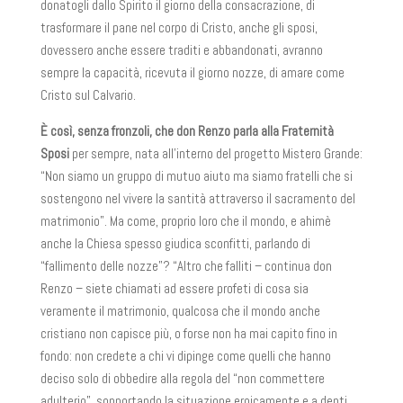
donatogli dallo Spirito il giorno della consacrazione, di
trasformare il pane nel corpo di Cristo, anche gli sposi,
dovessero anche essere traditi e abbandonati, avranno
sempre la capacità, ricevuta il giorno nozze, di amare come
Cristo sul Calvario.
È così, senza fronzoli, che don Renzo parla alla Fraternità
Sposi
per sempre, nata all’interno del progetto Mistero Grande:
“Non siamo un gruppo di mutuo aiuto ma siamo fratelli che si
sostengono nel vivere la santità attraverso il sacramento del
matrimonio”. Ma come, proprio loro che il mondo, e ahimè
anche la Chiesa spesso giudica sconfitti, parlando di
“fallimento delle nozze”? “Altro che falliti – continua don
Renzo – siete chiamati ad essere profeti di cosa sia
veramente il matrimonio, qualcosa che il mondo anche
cristiano non capisce più, o forse non ha mai capito fino in
fondo: non credete a chi vi dipinge come quelli che hanno
deciso solo di obbedire alla regola del “non commettere
adulterio”, sopportando la situazione eroicamente e a denti