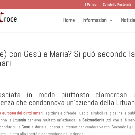
I Parroci
Consiglio Pastorale
Home
Informazioni
Notizie
te) con Gesù e Maria? Si può secondo l
mani
esciata in modo piuttosto clamoroso 
enza che condannava un’azienda della Lituan
 europea dei diritti umani
legittima e difende l’uso di simboli religiosi nelle pubb
anna la
Lituania
per aver multato un’azienda, la
Sekmadienis Ltd
, che si è serv
iconducibili a
Gesù
e
Maria
su poster e internet per vendere vestiti. Secondo i giud
to il diritto alla libertà d’espressione dell’azienda.