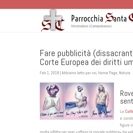
Fare pubblicità (dissacran
Corte Europea dei diritti u
Feb 1, 2018
|
Abbiamo letto per voi
,
Home Page
,
Notizie
Rov
sent
La
Corte
e cond
figure r
multa inflitta per aver «offeso la morale pubblica» ha viola