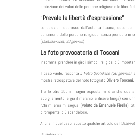
protezione dei valori delle persone religiose e la libertà
“
Prevale la libertà d’espressione”
Le posizioni espresse dall’autorità lituana, secondo 
sentimenti delle persone religiose, senza prendere in
(
Quotidiano.net, 30 gennaio
).
La foto provocatoria di Toscani
Insomma, prendere in giro i simboli religiosi più important
Il caso vuole, racconta
Il Fatto Quotidiano (30 gennaio)
, 
mostra retrospettiva del noto fotografo
Oliviero Toscani.
Tra le otre 100 immagini esposte, vi è anche quell
abbigliamento, e già il marchio la diceva lunga) con un 
“Chi mi ama mi segua” (
voluto da Emanuele Pirella
). S
dirompente, più scandaloso.
Anche in quel caso, eccetto qualche articolo dell
’Osserva
da aleteia.org