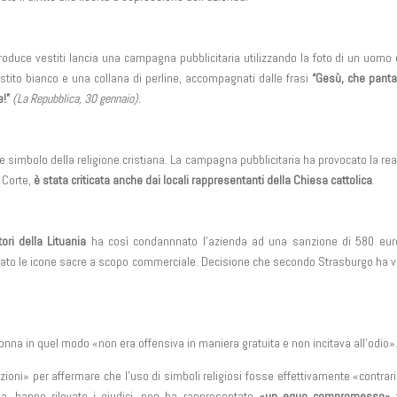
produce vestiti lancia una campagna pubblicitaria utilizzando la foto di un uomo
estito bianco e una collana di perline, accompagnati dalle frasi
“Gesù, che pantal
e!”
(La Repubblica, 30 gennaio).
e simbolo della religione cristiana. La campagna pubblicitaria ha provocato la re
 Corte,
è stata criticata anche dai locali rappresentanti della Chiesa cattolica
.
tori della Lituania
ha così condannnato l’azienda ad una sanzione di 580 eur
izzato le icone sacre a scopo commerciale. Decisione che secondo Strasburgo ha v
adonna in quel modo «non era offensiva in maniera gratuita e non incitava all’odio»
zioni» per affermare che l’uso di simboli religiosi fosse effettivamente «contrari
da, hanno rilevato i giudici, non ha rappresentato
«un equo compromesso»
t