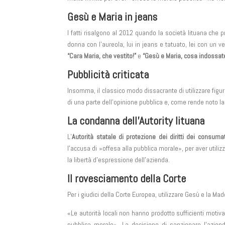
Gesù e Maria in jeans
I fatti risalgono al 2012 quando la società lituana che 
donna con l’aureola, lui in jeans e tatuato, lei con un v
“Cara Maria, che vestito!”
e
“Gesù e Maria, cosa indossat
Pubblicità criticata
Insomma, il classico modo dissacrante di utilizzare figur
di una parte dell’opinione pubblica e, come rende noto la
La condanna dell’Autority lituana
L’
Autorità statale di protezione dei diritti dei consuma
l’accusa di »offesa alla pubblica morale», per aver util
la libertà d’espressione dell’azienda.
Il rovesciamento della Corte
Per i giudici della Corte Europea, utilizzare Gesù e la M
«Le autorità locali non hanno prodotto sufficienti motiva
pubblica morale». La decisione di sanzionare l’azien