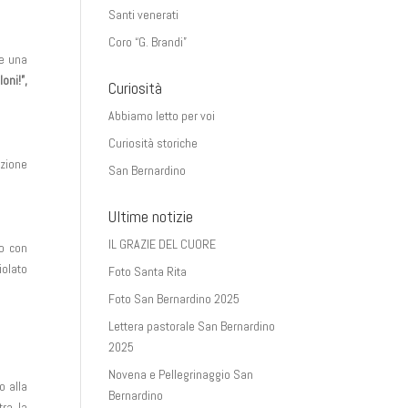
Santi venerati
Coro “G. Brandi”
 e una
oni!”,
Curiosità
Abbiamo letto per voi
Curiosità storiche
azione
San Bernardino
Ultime notizie
IL GRAZIE DEL CUORE
o con
iolato
Foto Santa Rita
Foto San Bernardino 2025
Lettera pastorale San Bernardino
2025
.
Novena e Pellegrinaggio San
o alla
Bernardino
ra la