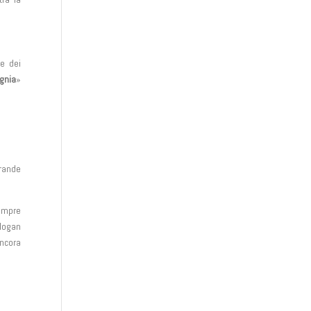
ne dei
agnia
»
grande
empre
slogan
ancora