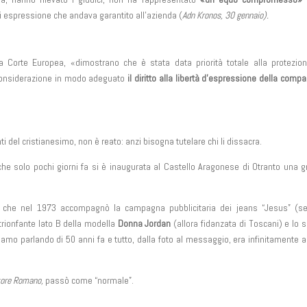
 di espressione che andava garantito all’azienda (
Adn Kronos, 30 gennaio).
la Corte Europea, «dimostrano che è stata data priorità totale alla protezio
 considerazione in modo adeguato
il diritto alla libertà d’espressione della comp
i del cristianesimo, non è reato: anzi bisogna tutelare chi li dissacra.
che solo pochi giorni fa si è inaugurata al Castello Aragonese di Otranto una 
a che nel 1973 accompagnò la campagna pubblicitaria dei jeans “Jesus” (s
trionfante lato B della modella
Donna Jordan
(allora fidanzata di Toscani) e lo 
tiamo parlando di 50 anni fa e tutto, dalla foto al messaggio, era infinitamente 
tore Romano,
passò come “normale”.