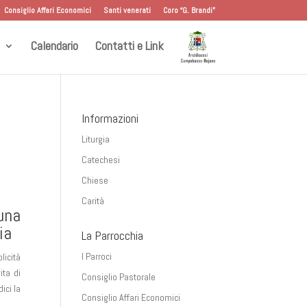
Consiglio Affari Economici
Santi venerati
Coro “G. Brandi”
Calendario
Contatti e Link
a
Informazioni
Liturgia
Catechesi
Chiese
Carità
una
ia
La Parrocchia
I Parroci
licità
ita di
Consiglio Pastorale
ici la
Consiglio Affari Economici