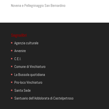
Novena e Pellegrinaggio San Bernardino
Segnalibri
Agenzia culturale
Avvenire
C.E.I.
Comune di Vinchiaturo
La Bussola quotidiana
Pro-loco Vinchiaturo
Santa Sede
Santuario dell'Addolorata di Castelpetroso