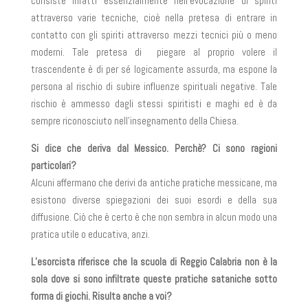
consiste infatti essenzialmente nell’evocazione di spiriti
attraverso varie tecniche, cioè nella pretesa di entrare in
contatto con gli spiriti attraverso mezzi tecnici più o meno
moderni. Tale pretesa di piegare al proprio volere il
trascendente è di per sé logicamente assurda, ma espone la
persona al rischio di subire influenze spirituali negative. Tale
rischio è ammesso dagli stessi spiritisti e maghi ed è da
sempre riconosciuto nell’insegnamento della Chiesa.
Si dice che deriva dal Messico. Perchè? Ci sono ragioni
particolari?
Alcuni affermano che derivi da antiche pratiche messicane, ma
esistono diverse spiegazioni dei suoi esordi e della sua
diffusione. Ciò che è certo è che non sembra in alcun modo una
pratica utile o educativa, anzi.
L’esorcista riferisce che la scuola di Reggio Calabria non è la
sola dove si sono infiltrate queste pratiche sataniche sotto
forma di giochi. Risulta anche a voi?