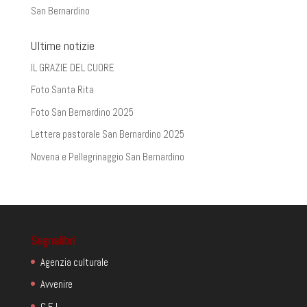
San Bernardino
Ultime notizie
IL GRAZIE DEL CUORE
Foto Santa Rita
Foto San Bernardino 2025
Lettera pastorale San Bernardino 2025
Novena e Pellegrinaggio San Bernardino
Segnalibri
Agenzia culturale
Avvenire
C.E.I.