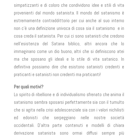
simpatizzanti e di coloro che condividono idee e stili di vita
provenienti dal mondo satanista. Il mondo del satanismo è
estremamente contraddittorio per cui anche al suo interno
non c’è una definizione univoca di cosa sia il satanismo e in
cosa creda il satanista. Per cui ci sono satanisti che credono
nell’esistenza del Satana biblico, altri ancora che lo
immaginano come un dio buono, altri che si definiscono atei
ma che sposano gli ideali e lo stile di vita satanico. In
definitiva possiamo dire che esistono satanisti credenti e
praticanti e satanisti non credenti ma praticanti!
Per quali motivi?
Lo spirito di ribellione e di individualismo sfrenato che anima il
satanismo sembra sposarsi perfettamente sia con il tumulto
che si agita nella crisi adolescenziale sia con i valori nichilisti
ed edonisti che serpeggiano nelle nostre società
occidentali. D’altra parte contenuti e modelli di chiara
derivazione satanista sono ormai diffusi sempre più