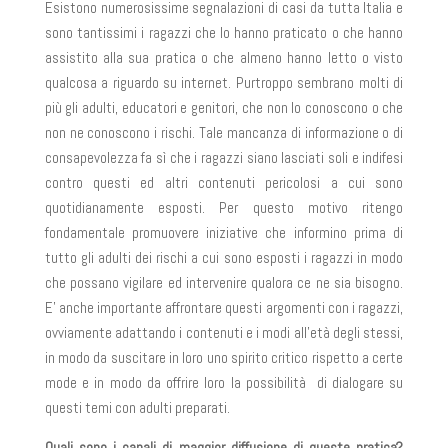
Esistono numerosissime segnalazioni di casi da tutta Italia e
sono tantissimi i ragazzi che lo hanno praticato o che hanno
assistito alla sua pratica o che almeno hanno letto o visto
qualcosa a riguardo su internet. Purtroppo sembrano molti di
più gli adulti, educatori e genitori, che non lo conoscono o che
non ne conoscono i rischi. Tale mancanza di informazione o di
consapevolezza fa sì che i ragazzi siano lasciati soli e indifesi
contro questi ed altri contenuti pericolosi a cui sono
quotidianamente esposti. Per questo motivo ritengo
fondamentale promuovere iniziative che informino prima di
tutto gli adulti dei rischi a cui sono esposti i ragazzi in modo
che possano vigilare ed intervenire qualora ce ne sia bisogno.
E’ anche importante affrontare questi argomenti con i ragazzi,
ovviamente adattando i contenuti e i modi all’età degli stessi,
in modo da suscitare in loro uno spirito critico rispetto a certe
mode e in modo da offrire loro la possibilità di dialogare su
questi temi con adulti preparati.
Quali sono i canali di maggior diffusione di queste pratica?