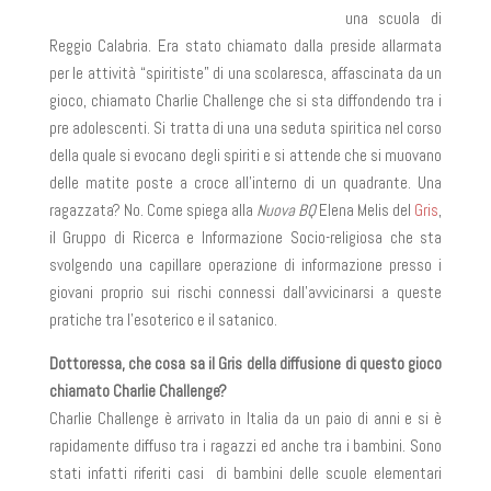
una scuola di
Reggio Calabria. Era stato chiamato dalla preside allarmata
per le attività “spiritiste” di una scolaresca, affascinata da un
gioco, chiamato Charlie Challenge che si sta diffondendo tra i
pre adolescenti. Si tratta di una una seduta spiritica nel corso
della quale si evocano degli spiriti e si attende che si muovano
delle matite poste a croce all’interno di un quadrante. Una
ragazzata? No. Come spiega alla
Nuova BQ
Elena Melis del
Gris
,
il Gruppo di Ricerca e Informazione Socio-religiosa che sta
svolgendo una capillare operazione di informazione presso i
giovani proprio sui rischi connessi dall’avvicinarsi a queste
pratiche tra l’esoterico e il satanico.
Dottoressa, che cosa sa il Gris della diffusione di questo gioco
chiamato Charlie Challenge?
Charlie Challenge è arrivato in Italia da un paio di anni e si è
rapidamente diffuso tra i ragazzi ed anche tra i bambini. Sono
stati infatti riferiti casi di bambini delle scuole elementari