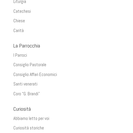
Liturgia
Catechesi
Chiese
Carità
La Parrocchia
I Parroci
Consiglio Pastorale
Consiglio Affari Economici
Santi venerati
Coro “G. Brandi”
Curiosità
Abbiamo letto per voi
Curiosità storiche