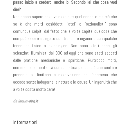
passo inizio a crederci anche io. Secondo lei che cosa vuol
dire?
Non posso sapere cosa volesse dire quel docente ma ciò che
so è che molti cosiddetti “atei” o “razionalisti” sono
comunque colpiti dal fatto che a volte capita qualcosa che
non può essere spiegato con trucchi e inganni o con qualche
fenomeno fisico o psicologico. Non sono stati pochi gli
scienziati illuministi dall’800 ad oggi che sono stati sedotti
dalle pratiche medianiche o spiritiche. Purtroppo molti,
immersi nella mentalità consumistica per cui ciò che conta è
prendere, si limitano all’osservazione del fenomeno che
accade senza indagarne la natura e le cause. Un’ingenuità che
a volte costa molto cara!
da lanuovabq.it
Informazioni