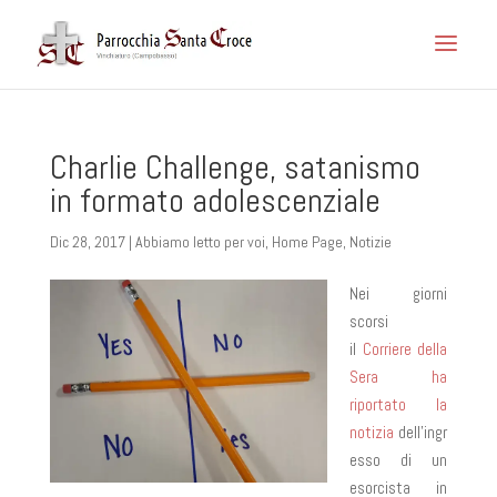
Charlie Challenge, satanismo
in formato adolescenziale
Dic 28, 2017
|
Abbiamo letto per voi
,
Home Page
,
Notizie
Nei giorni
scorsi
il
Corriere della
Sera ha
riportato la
notizia
dell’ingr
esso di un
esorcista in