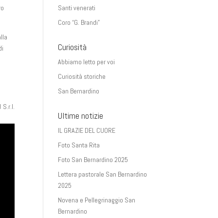
ro
Santi venerati
Coro “G. Brandi”
lla
Curiosità
di
Abbiamo letto per voi
Curiosità storiche
San Bernardino
S.r.l.
Ultime notizie
IL GRAZIE DEL CUORE
Foto Santa Rita
Foto San Bernardino 2025
Lettera pastorale San Bernardino
2025
Novena e Pellegrinaggio San
Bernardino