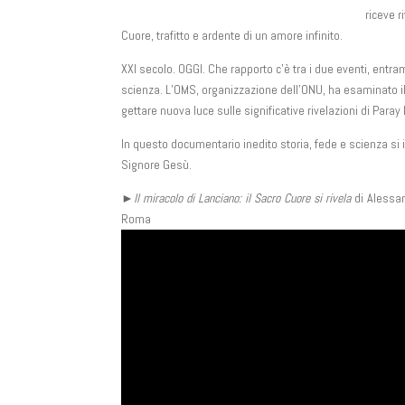
riceve r
Cuore, trafitto e ardente di un amore infinito.
XXI secolo. OGGI. Che rapporto c’è tra i due eventi, entra
scienza. L’OMS, organizzazione dell’ONU, ha esaminato il
gettare nuova luce sulle significative rivelazioni di Paray
In questo documentario inedito storia, fede e scienza si 
Signore Gesù.
►Il miracolo di Lanciano: il Sacro Cuore si rivela
di Alessan
Roma