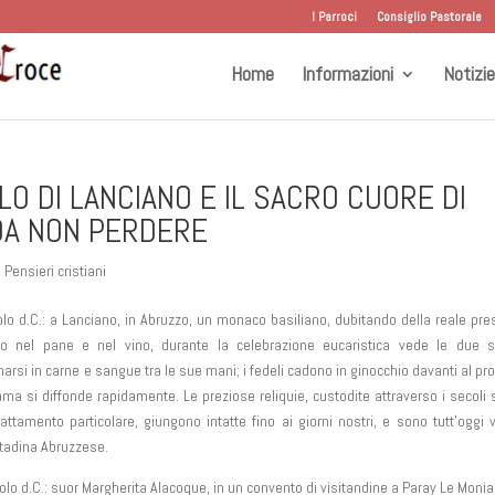
I Parroci
Consiglio Pastorale
Home
Informazioni
Notizie
O DI LANCIANO E IL SACRO CUORE DI
DA NON PERDERE
,
Pensieri cristiani
colo d.C.: a Lanciano, in Abruzzo, un monaco basiliano, dubitando della reale pr
to nel pane e nel vino, durante la celebrazione eucaristica vede le due s
arsi in carne e sangue tra le sue mani; i fedeli cadono in ginocchio davanti al pro
fama si diffonde rapidamente. Le preziose reliquie, custodite attraverso i secoli
attamento particolare, giungono intatte fino ai giorni nostri, e sono tutt’oggi vi
ittadina Abruzzese.
olo d.C.: suor Margherita Alacoque, in un convento di visitandine a Paray Le Monia