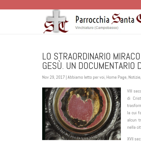
LO STRAORDINARIO MIRACOL
GESÙ. UN DOCUMENTARIO 
Nov 29, 2017
|
Abbiamo letto per voi
,
Home Page
,
Notizie
VIII se
di Cris
trasform
la cui 
alcun tr
nella c
XVII sec