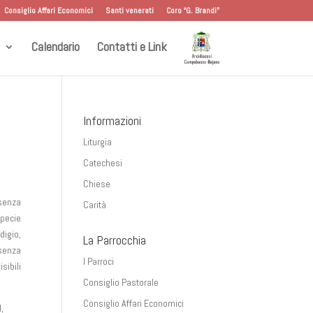
Consiglio Affari Economici
Santi venerati
Coro “G. Brandi”
Calendario
Contatti e Link
Informazioni
Liturgia
Catechesi
Chiese
esenza
Carità
pecie
digio,
La Parrocchia
 senza
I Parroci
sibili
Consiglio Pastorale
Consiglio Affari Economici
l,