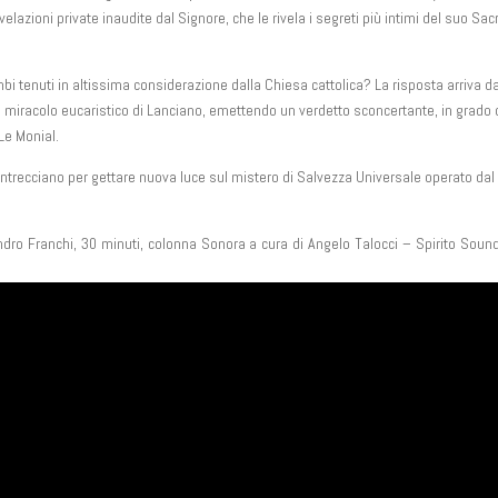
ivelazioni private inaudite dal Signore, che le rivela i segreti più intimi del suo Sac
mbi tenuti in altissima considerazione dalla Chiesa cattolica? La risposta arriva da
 miracolo eucaristico di Lanciano, emettendo un verdetto sconcertante, in grado 
 Le Monial.
intrecciano per gettare nuova luce sul mistero di Salvezza Universale operato dal
dro Franchi, 30 minuti, colonna Sonora a cura di Angelo Talocci – Spirito Sound 