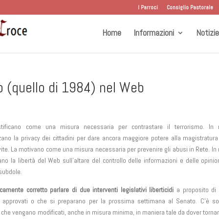
I Parroci
Consiglio Pastorale
Home
Informazioni
Notizie
lo (quello di 1984) nel Web
stificano come una misura necessaria per contrastare il terrorismo. In r
zano la privacy dei cittadini per dare ancora maggiore potere alla magistratura
vite. La motivano come una misura necessaria per prevenire gli abusi in Rete. In 
ano la libertà del Web sull’altare del controllo delle informazioni e delle opinio
 subdole.
icamente corretto parlare di due interventi legislativi liberticidi
a proposito di 
approvati o che si preparano per la prossima settimana al Senato. C’è so
 che vengano modificati, anche in misura minima, in maniera tale da dover tornar