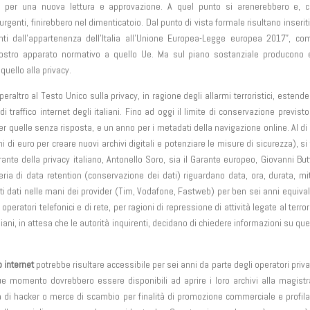
 per una nuova lettura e approvazione. A quel punto si arenerebbero e, c
urgenti, finirebbero nel dimenticatoio. Dal punto di vista formale risultano inseriti
nti dall’appartenenza dell’Italia all’Unione Europea-Legge europea 2017”, c
ostro apparato normativo a quello Ue. Ma sul piano sostanziale producono ef
 quello alla privacy.
eraltro al Testo Unico sulla privacy, in ragione degli allarmi terroristici, estende
i traffico internet degli italiani. Fino ad oggi il limite di conservazione previsto
er quelle senza risposta, e un anno per i metadati della navigazione online. Al di 
 di euro per creare nuovi archivi digitali e potenziare le misure di sicurezza), si 
rante della privacy italiano, Antonello Soro, sia il Garante europeo, Giovanni Butt
ria di data retention (conservazione dei dati) riguardano data, ora, durata, mit
esti dati nelle mani dei provider (Tim, Vodafone, Fastweb) per ben sei anni equival
peratori telefonici e di rete, per ragioni di repressione di attività legate al terro
liani, in attesa che le autorità inquirenti, decidano di chiedere informazioni su quei
o internet
potrebbe risultare accessibile per sei anni da parte degli operatori priva
e momento dovrebbero essere disponibili ad aprire i loro archivi alla magistr
 di hacker o merce di scambio per finalità di promozione commerciale e profil