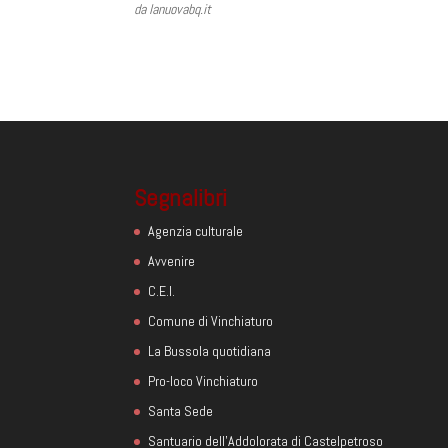
da lanuovabq.it
Segnalibri
Agenzia culturale
Avvenire
C.E.I.
Comune di Vinchiaturo
La Bussola quotidiana
Pro-loco Vinchiaturo
Santa Sede
Santuario dell'Addolorata di Castelpetroso