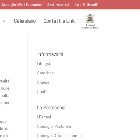
Consiglio Affari Economici
Santi venerati
Coro “G. Brandi”
Calendario
Contatti e Link
Informazioni
Liturgia
Catechesi
ealtà
Chiese
 sulle
Carità
realtà
ni per
La Parrocchia
I Parroci
quelli
Consiglio Pastorale
lo da
e alla
Consiglio Affari Economici