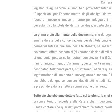
Camera
legislatura agli sgoccioli e l’imbuto di provvedimenti più 
“Disposizioni per l’adempimento degli obblighi deriva
fossero innocue e innocenti norme per adeguare il n
devastanti sulla tutela dei diritti individuali, in particolare
La prima e più allarmante delle due norme
, che deroga p
anni la durata della conservazione dei dati telefonici e d
norme vigenti è di due anni per le telefonate, sei mesi p
devastanti effetti economici (ci vorranno decine di milioni
di una seria ipoteca sulla nostra riservatezza. Sia il Ga
hanno lanciato il grido d’allarme. Queste novità in mate
destinatari, telefonate perse, siti internet. Lasciare qu
legittimazione di una sorta di sorveglianza di massa. Gli o
dovrebbero dunque conservare i dati di tutti i cittadini ita
a prescindere dalla effettiva commissione di un reato.
Tutto ciò che abbiamo detto o fatto col telefono, le chat 
ci consentono di accedere alla Rete e che in qualunqu
Senza contare che quei dati potrebbero diventare preda