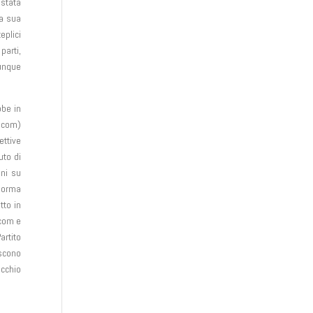
 stata
la sua
eplici
parti,
Dunque
bbe in
Agcom)
ettive
uto di
oni su
 norma
tto in
gcom e
artito
iscono
ecchio