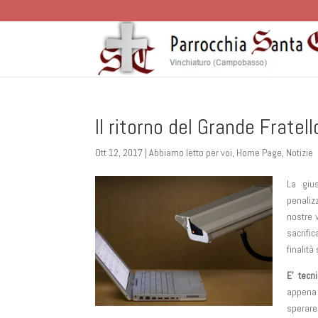
Il ritorno del Grande Fratel
Ott 12, 2017
|
Abbiamo letto per voi
,
Home Page
,
Notizie
La giu
penaliz
nostre 
sacrific
finalità
E’ tecn
appena 
sperare