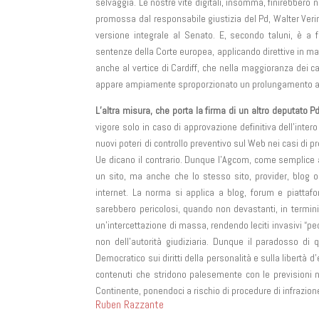
selvaggia. Le nostre vite digitali, insomma, finirebbero
promossa dal responsabile giustizia del Pd, Walter Verini
versione integrale al Senato. E, secondo taluni, è a fo
sentenze della Corte europea, applicando direttive in mate
anche al vertice di Cardiff, che nella maggioranza dei cas
appare ampiamente sproporzionato un prolungamento a se
L’altra misura, che porta la firma di un altro deputato Pd
vigore solo in caso di approvazione definitiva dell’inter
nuovi poteri di controllo preventivo sul Web nei casi di p
Ue dicano il contrario. Dunque l’Agcom, come semplice a
un sito, ma anche che lo stesso sito, provider, blog o
internet. La norma si applica a blog, forum e piattaform
sarebbero pericolosi, quando non devastanti, in termini 
un’intercettazione di massa, rendendo leciti invasivi “ped
non dell’autorità giudiziaria. Dunque il paradosso di 
Democratico sui diritti della personalità e sulla libert
contenuti che stridono palesemente con le previsioni n
Continente, ponendoci a rischio di procedure di infrazion
Ruben Razzante