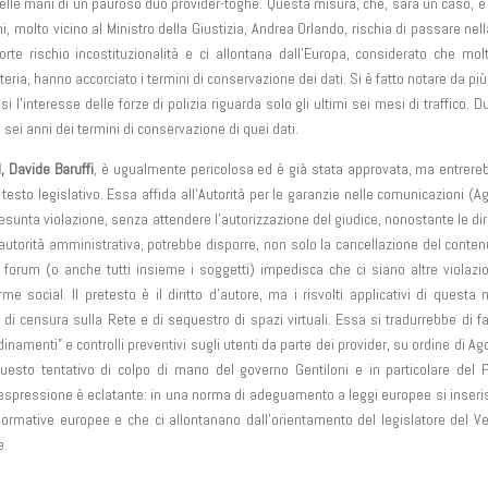
 nelle mani di un pauroso duo provider-toghe. Questa misura, che, sarà un caso, è
, molto vicino al Ministro della Giustizia, Andrea Orlando, rischia di passare nel
rte rischio incostituzionalità e ci allontana dall’Europa, considerato che molt
ria, hanno accorciato i termini di conservazione dei dati. Si è fatto notare da più 
i l’interesse delle forze di polizia riguarda solo gli ultimi sei mesi di traffico. 
i anni dei termini di conservazione di quei dati.
, Davide Baruffi
, è ugualmente pericolosa ed è già stata approvata, ma entrere
o testo legislativo. Essa affida all’Autorità per le garanzie nelle comunicazioni (
resunta violazione, senza attendere l’autorizzazione del giudice, nonostante le dir
utorità amministrativa, potrebbe disporre, non solo la cancellazione del conten
 forum (o anche tutti insieme i soggetti) impedisca che ci siano altre violazi
e social. Il pretesto è il diritto d’autore, ma i risvolti applicativi di questa
di censura sulla Rete e di sequestro di spazi virtuali. Essa si tradurrebbe di fa
inamenti” e controlli preventivi sugli utenti da parte dei provider, su ordine di A
questo tentativo di colpo di mano del governo Gentiloni e in particolare del P
à d’espressione è eclatante: in una norma di adeguamento a leggi europee si inser
ormative europee e che ci allontanano dall’orientamento del legislatore del V
e.