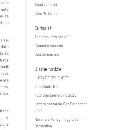
on la
Santi venerati
 nelle
Coro “G. Brandi”
ome se
fetti
Curiosità
Abbiamo letto per voi
 a sei
Curiosità storiche
 dalle
là dei
San Bernardino
tratta
arelli
Ultime notizie
tenti,
IL GRAZIE DEL CUORE
e alla
Foto Santa Rita
rismo,
 dati,
Foto San Bernardino 2025
Lettera pastorale San Bernardino
2025
ti che
atura.
Novena e Pellegrinaggio San
azione
Bernardino