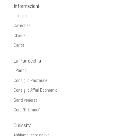
Informazioni
Liturgia
Catechesi
Chiese
Carità
La Parrocchia
I Parroci
Consiglio Pastorale
Consiglio Affari Economici
Santi venerati
Coro “G. Brandi”
Curiosità
Abbiamo letto per voi