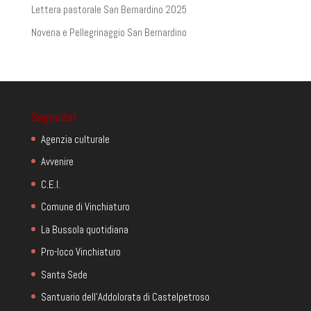
Lettera pastorale San Bernardino 2025
Novena e Pellegrinaggio San Bernardino
Segnalibri
Agenzia culturale
Avvenire
C.E.I.
Comune di Vinchiaturo
La Bussola quotidiana
Pro-loco Vinchiaturo
Santa Sede
Santuario dell'Addolorata di Castelpetroso