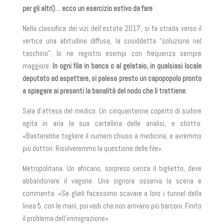
per gli altri)… ecco un esercizio estivo da fare
Nella classifica dei vizi dell’estate 2017, si fa strada verso il
vertice una abitudine diffusa, la cosiddetta “soluzione nel
taschino”. Io ne registro esempi con frequenza sempre
maggiore.
In ogni fila in banca o al gelataio, in qualsiasi locale
deputato ad aspettare, si palesa presto un capopopolo pronto
a spiegare ai presenti la banalità del nodo che li trattiene
.
Sala d’attesa del medico. Un cinquantenne coperto di sudore
agita in aria la sua cartellina delle analisi, e sbotta:
«Basterebbe togliere il numero chiuso a medicina, e avremmo
più dottori. Risolveremmo la questione delle file».
Metropolitana. Un africano, sorpreso senza il biglietto, deve
abbandonare il vagone. Una signora osserva la scena e
commenta: «Se glieli facessimo scavare a loro i tunnel della
linea 5, con le mani, poi vedi che non arrivano più barconi. Finito
il problema dell’immigrazione».