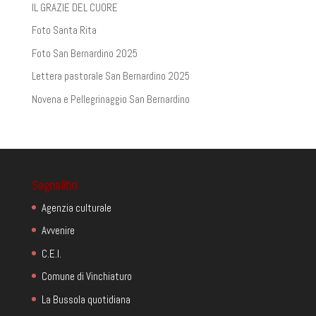
IL GRAZIE DEL CUORE
Foto Santa Rita
Foto San Bernardino 2025
Lettera pastorale San Bernardino 2025
Novena e Pellegrinaggio San Bernardino
Segnalibri
Agenzia culturale
Avvenire
C.E.I.
Comune di Vinchiaturo
La Bussola quotidiana