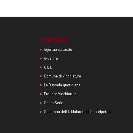
Segnalibri
Agenzia culturale
Avvenire
C.E.I.
Comune di Vinchiaturo
La Bussola quotidiana
Pro-loco Vinchiaturo
Santa Sede
Santuario dell'Addolorata di Castelpetroso