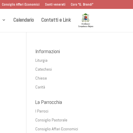
Consiglio Affari Economici
Santi venerati
Coro “G. Brandi”
Calendario
Contatti e Link
Informazioni
Liturgia
Catechesi
Chiese
Carità
La Parrocchia
I Parroci
Consiglio Pastorale
Consiglio Affari Economici