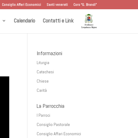
Consiglio Affari Economici
Santi venerati
Coro “G. Brandi”
Calendario
Contatti e Link
Informazioni
Liturgia
Catechesi
Chiese
Carità
La Parrocchia
I Parroci
Consiglio Pastorale
Consiglio Affari Economici