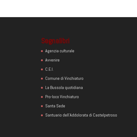
Segnalibri
Agenzia culturale
Avvenire
C.E.I.
Comune di Vinchiaturo
La Bussola quotidiana
Pro-loco Vinchiaturo
Santa Sede
Santuario dell'Addolorata di Castelpetroso