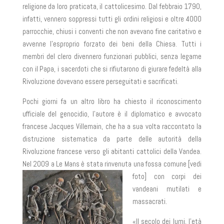
religione da loro praticata, il cattolicesimo. Dal febbraio 1790,
infatti, vennero soppressi tutti gli ordini religiosi e oltre 4000
parrocchie, chiusi i conventi che non avevano fine caritativo e
avvenne l’esproprio forzato dei beni della Chiesa. Tutti i
membri del clero divennero funzionari pubblici, senza legame
con il Papa, i sacerdoti che si rifiutarono di giurare fedeltà alla
Rivoluzione dovevano essere perseguitati e sacrificati.
Pochi giorni fa un altro libro ha chiesto il riconoscimento
ufficiale del genocidio, l’autore è il diplomatico e avvocato
francese Jacques Villemain, che ha a sua volta raccontato la
distruzione sistematica da parte delle autorità della
Rivoluzione francese verso gli abitanti cattolici della Vandea.
Nel 2009 a Le Mans è stata rinvenuta una fossa comune [vedi
foto]
con corpi dei
vandeani mutilati e
massacrati.
«Il secolo dei lumi, l’età