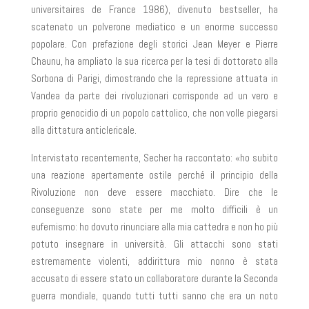
universitaires de France 1986), divenuto bestseller, ha
scatenato un polverone mediatico e un enorme successo
popolare. Con prefazione degli storici Jean Meyer e Pierre
Chaunu, ha ampliato la sua ricerca per la tesi di dottorato alla
Sorbona di Parigi, dimostrando che la repressione attuata in
Vandea da parte dei rivoluzionari corrisponde ad un vero e
proprio genocidio di un popolo cattolico, che non volle piegarsi
alla dittatura anticlericale.
Intervistato recentemente, Secher ha raccontato: «ho subito
una reazione apertamente ostile perché il principio della
Rivoluzione non deve essere macchiato. Dire che le
conseguenze sono state per me molto difficili è un
eufemismo: ho dovuto rinunciare alla mia cattedra e non ho più
potuto insegnare in università. Gli attacchi sono stati
estremamente violenti, addirittura mio nonno è stata
accusato di essere stato un collaboratore durante la Seconda
guerra mondiale, quando tutti tutti sanno che era un noto