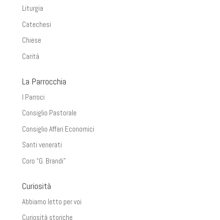
Liturgia
Catechesi
Chiese
Carità
La Parrocchia
I Parroci
Consiglio Pastorale
Consiglio Affari Economici
Santi venerati
Coro “G. Brandi”
Curiosità
Abbiamo letto per voi
Curiosità storiche