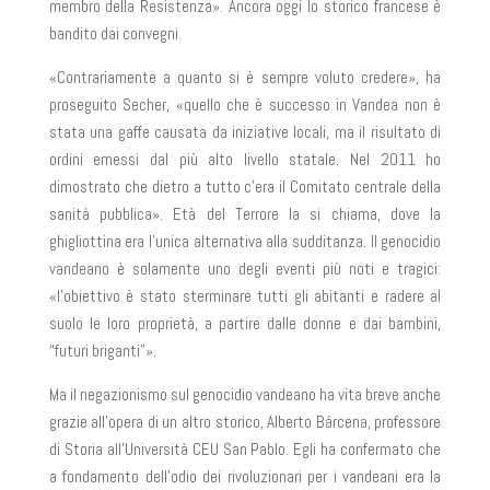
membro della Resistenza». Ancora oggi lo storico francese è
bandito dai convegni.
«Contrariamente a quanto si è sempre voluto credere», ha
proseguito Secher, «quello che è successo in Vandea non è
stata una gaffe causata da iniziative locali, ma il risultato di
ordini emessi dal più alto livello statale. Nel 2011 ho
dimostrato che dietro a tutto c’era il Comitato centrale della
sanità pubblica». Età del Terrore la si chiama, dove la
ghigliottina era l’unica alternativa alla sudditanza. Il genocidio
vandeano è solamente uno degli eventi più noti e tragici:
«l’obiettivo è stato sterminare tutti gli abitanti e radere al
suolo le loro proprietà, a partire dalle donne e dai bambini,
“futuri briganti”».
Ma il negazionismo sul genocidio vandeano ha vita breve anche
grazie all’opera di un altro storico, Alberto Bárcena, professore
di Storia all’Università CEU San Pablo. Egli ha confermato che
a fondamento dell’odio dei rivoluzionari per i vandeani era la