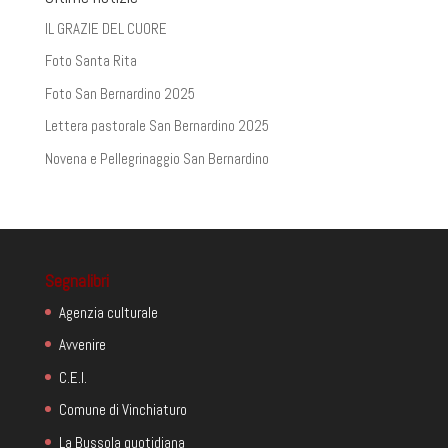
IL GRAZIE DEL CUORE
Foto Santa Rita
Foto San Bernardino 2025
Lettera pastorale San Bernardino 2025
Novena e Pellegrinaggio San Bernardino
Segnalibri
Agenzia culturale
Avvenire
C.E.I.
Comune di Vinchiaturo
La Bussola quotidiana