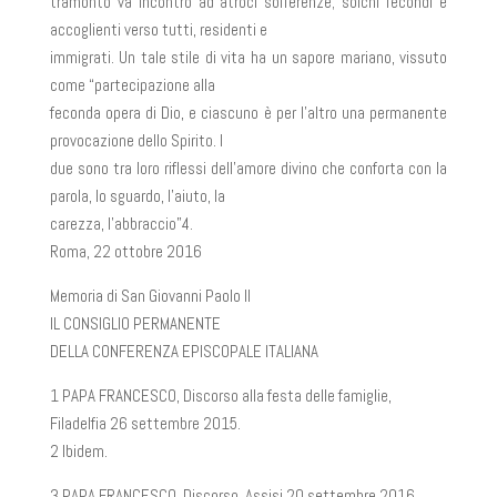
tramonto va incontro ad atroci sofferenze; solchi fecondi e
accoglienti verso tutti, residenti e
immigrati. Un tale stile di vita ha un sapore mariano, vissuto
come “partecipazione alla
feconda opera di Dio, e ciascuno è per l’altro una permanente
provocazione dello Spirito. I
due sono tra loro riflessi dell’amore divino che conforta con la
parola, lo sguardo, l’aiuto, la
carezza, l’abbraccio”4.
Roma, 22 ottobre 2016
Memoria di San Giovanni Paolo II
IL CONSIGLIO PERMANENTE
DELLA CONFERENZA EPISCOPALE ITALIANA
1 PAPA FRANCESCO, Discorso alla festa delle famiglie,
Filadelfia 26 settembre 2015.
2 Ibidem.
3 PAPA FRANCESCO, Discorso, Assisi 20 settembre 2016.