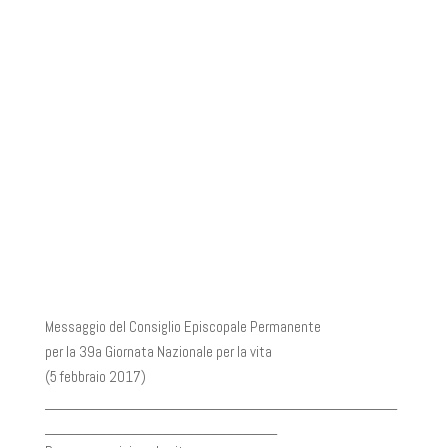
Messaggio del Consiglio Episcopale Permanente
per la 39a Giornata Nazionale per la vita
(5 febbraio 2017)
____________________________________________
_____________________________