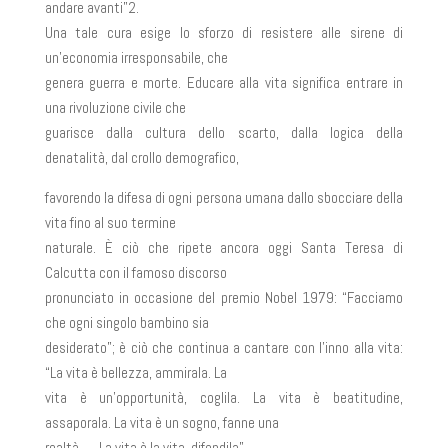
andare avanti”2.
Una tale cura esige lo sforzo di resistere alle sirene di
un’economia irresponsabile, che
genera guerra e morte. Educare alla vita significa entrare in
una rivoluzione civile che
guarisce dalla cultura dello scarto, dalla logica della
denatalità, dal crollo demografico,
favorendo la difesa di ogni persona umana dallo sbocciare della
vita fino al suo termine
naturale. È ciò che ripete ancora oggi Santa Teresa di
Calcutta con il famoso discorso
pronunciato in occasione del premio Nobel 1979: “Facciamo
che ogni singolo bambino sia
desiderato”; è ciò che continua a cantare con l’inno alla vita:
“La vita è bellezza, ammirala. La
vita è un’opportunità, coglila. La vita è beatitudine,
assaporala. La vita è un sogno, fanne una
realtà. … La vita è la vita, difendila”.