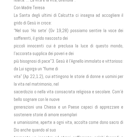
Con Madre Teresa
La Santa degli ultimi di Calcutta ci insegna ad accogliere il
grido di Gesù in croce:
“Nel suo ‘Ho sete’ (Gv 19,28) possiamo sentire la voce dei
sofferenti, il grido nascosto dei
piccoli innocenti cui è preclusa la luce di questo mondo,
l’accorata supplica dei poveri e dei
più bisognosi di pace”3. Gesù è l’Agnello immolato e vittorioso:
da Lui sgorga un “fiume di
vita” (Ap 22,1.2), cui attingono le storie di donne e uomini per
la vita nel matrimonio, nel
sacerdozio o nella vita consacrata religiosa e secolare. Com’è
bello sognare con le nuove
generazioni una Chiesa e un Paese capaci di apprezzare e
sostenere storie di amore esemplari
e umanissime, aperte a ogni vita, accolta come dono sacro di
Dio anche quando al suo