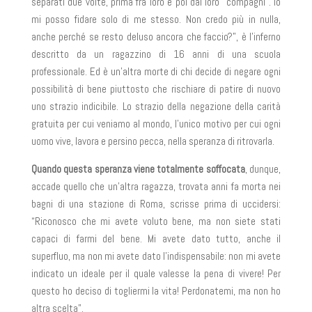
separati due volte, prima fra loro e poi dai loro “compagni”. Io
mi posso fidare solo di me stesso. Non credo più in nulla,
anche perché se resto deluso ancora che faccio?”, è l’inferno
descritto da un ragazzino di 16 anni di una scuola
professionale. Ed è un’altra morte di chi decide di negare ogni
possibilità di bene piuttosto che rischiare di patire di nuovo
uno strazio indicibile. Lo strazio della negazione della carità
gratuita per cui veniamo al mondo, l’unico motivo per cui ogni
uomo vive, lavora e persino pecca, nella speranza di ritrovarla.
Quando questa speranza viene totalmente soffocata
, dunque,
accade quello che un’altra ragazza, trovata anni fa morta nei
bagni di una stazione di Roma, scrisse prima di uccidersi:
“Riconosco che mi avete voluto bene, ma non siete stati
capaci di farmi del bene. Mi avete dato tutto, anche il
superfluo, ma non mi avete dato l’indispensabile: non mi avete
indicato un ideale per il quale valesse la pena di vivere! Per
questo ho deciso di togliermi la vita! Perdonatemi, ma non ho
altra scelta”.