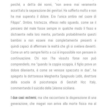
perché, a detta dei nonni, “non aveva mai veramente
accettato la separazione dei genitori. Ha sofferto molto e non
ha mai superato il dolore. Era l’unica ombra nel cuore di
Filippo”. Ombra, tristezza, riflessi nello sguardo, come se il
pensiero del male fosse sempre in qualche modo lì fisso e
distraente nella loro mente, portando probabilmente questi
bambini a non essere mai completamente presenti e
quindi capaci di affermare la realtà che gli si svelava davanti.
Come un arto sempre ferito a cui è impossibile non pensare in
continuazione. Chi non l’ha vissuto forse non può
comprenderlo, ma “quando la coppia scoppia, il figlio prova un
dolore dilaniante, è come se venisse spaccato in due”, ha
spiegato la dottoressa Margherita Spagnuolo Lobb, direttore
della scuola di psicoterapia di Gestalt Hcc Italy,
commentando il suicidio della 14enne siciliana.
I due casi estremi
, ma che raccontano la disperazione di una
generazione, che magari non arriva alla morte fisica ma al