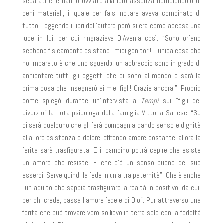
separati che hanno ovviato alla loro assenza riempiendolo di
beni materiali, il quale per farsi notare aveva combinato di
tutto. Leggendo i libri dell’autore però si era come accesa una
luce in lui, per cui ringraziava D’Avenia così: “Sono orfano
sebbene fisicamente esistano i miei genitori! L’unica cosa che
ho imparato è che uno sguardo, un abbraccio sono in grado di
annientare tutti gli oggetti che ci sono al mondo e sarà la
prima cosa che insegnerò ai miei figli! Grazie ancora!”. Proprio
come spiegò durante un’intervista a
Tempi
sui “figli del
divorzio” la nota psicologa della famiglia Vittoria Sanese: “Se
ci sarà qualcuno che gli farà compagnia dando senso e dignità
alla loro esistenza e dolore, offrendo amore costante, allora la
ferita sarà trasfigurata. E il bambino potrà capire che esiste
un amore che resiste. E che c’è un senso buono del suo
esserci. Serve quindi la fede in un’altra paternità”. Che è anche
“un adulto che sappia trasfigurare la realtà in positivo, da cui,
per chi crede, passa l’amore fedele di Dio”. Pur attraverso una
ferita che può trovare vero sollievo in terra solo con la fedeltà