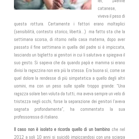
lei, 14enne
catanese,
viveva il peso di
questa rottura. Certamente i fattori erano molteplici
(sensibilità, contesto storico, libertà…) ma fatto sta che la
settimana scorsa, di ritorno nella casa materna, dopo aver
passato il fine settimana in quella del padre si è impiccata,
lasciando un biglietto ai genitori in cui li salutava e spiegava il
suo gesto. Si sapeva che da quando papà e mamma si erano
divisi la ragazzina non era più la stessa. Era buona sì, come se
quel dolore la rendesse di più simpatetica a quello degli altri
uomini, ma con un peso sulle spalle troppo grande: “Una
ragazza solare ben voluta da tutti, ma aveva sempre un velo di
tristezza negli occhi, forse la separazione dei genitori l’aveva
segnata profondamente”, ha commentato la sua
professoressa di italiano.
Il caso non è isolato e ricorda quello di un bambino
che nel
2012 a soli 10 anni si suicidò impiccandosi con una sciarpa