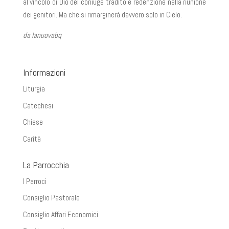
al vincolo di Dio del coniuge tradito e redenzione nella riunione
dei genitori. Ma che si rimarginerà davvero solo in Cielo.
da lanuovabq
Informazioni
Liturgia
Catechesi
Chiese
Carità
La Parrocchia
I Parroci
Consiglio Pastorale
Consiglio Affari Economici