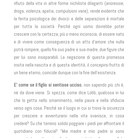
rifiuto della vita in altre forme nichiliste dilaganti (anoressie,
droga, violenza, apatia, compulsioni varie), rende evidente che
la ferita psicologica dei divorzi e delle separazioni è mortale
per tutta la società. Perché ogni uomo dovrebbe poter
crescere con la certezza, più o meno inconscia, di essere nato
e di vivere come conseguenza di un atto d’amore che nulla
potrà rompere, quello fra suo padre e sua madre, due figure che
per lui sono inseparabili. La negazione di questa promessa
insita nella nascita e di questa identità, il concepirsi frutto di
un bene eterno, coincide dunque con la fine dell’esistenza.
E’ come se il figlio si sentisse ucciso
, non sapendo più chi è,
né da dove viene. Si spezza, come dice Lobb, qualcosa in lui
che lo getta nello smarrimento, nella paura e nella sfiducia
verso ogni cosa. Perché se il luogo in cui si trova la sicurezza
per crescere e avventurarsi nella vita svanisce, in cosa
credere? Su che terreno solido poggiare i piedi per affrontare il
quotidiano con fiducia? “Mia madre e mio padre si sono