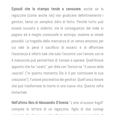
Episodi che la stampa tende a censurare
, anche se la
ragazzina (come anche noi) non giudicava definitivamente i
genitori, bensì un semplice dato di fatto. Perché tutto può
essere scusato e redento, ma le conseguenze del male si
pagano ed è meglio conoscerle in anticipo, insieme ai rimedi
possibili. La tragedia della mancanza di un senso amoroso per
cui vale la pena il sacrificio di esserci e di affrontare
l’esistenza è infatti tale che solo l’incontro con l’amore con la
A maiuscola può permettere di tornare a sperare. Quell’Amore
appunto che ha “usato”, per dirla con Testori ne “
Il senso della
nascita
” (“in questo momento Dio è lì per continuare la sua
creazione”), l’unione procreativa dei genitori. Quell’unico Amore
che può trasformare la morte in una nuova vita. Questa volta
immortale.
Nell’ultimo libro di Alessandro D’Avenia
“
L’arte di essere fragili
”
compare la lettera di un ragazzino, figlio di due coniugi