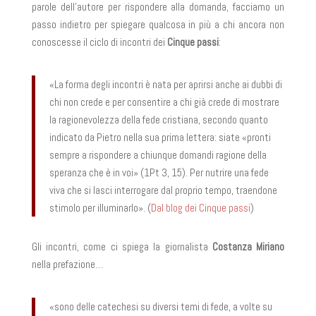
parole dell’autore per rispondere alla domanda, facciamo un
passo indietro per spiegare qualcosa in più a chi ancora non
conoscesse il ciclo di incontri dei
Cinque passi
:
«La forma degli incontri è nata per aprirsi anche ai dubbi di
chi non crede e per consentire a chi già crede di mostrare
la ragionevolezza della fede cristiana, secondo quanto
indicato da Pietro nella sua prima lettera: siate «pronti
sempre a rispondere a chiunque domandi ragione della
speranza che è in voi» (1Pt 3, 15). Per nutrire una fede
viva che si lasci interrogare dal proprio tempo, traendone
stimolo per illuminarlo». (
Dal blog dei Cinque passi
)
Gli incontri, come ci spiega la giornalista
Costanza Miriano
nella prefazione…
«sono delle catechesi su diversi temi di fede, a volte su