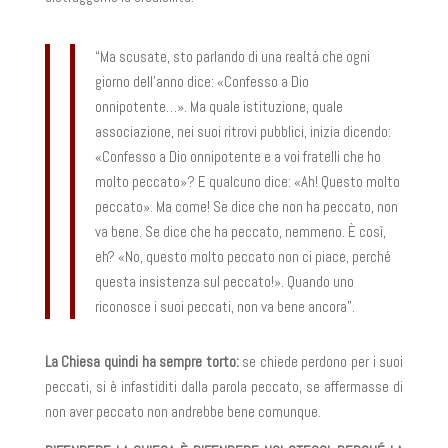
“Ma scusate, sto parlando di una realtà che ogni
giorno dell’anno dice: «Confesso a Dio
onnipotente…». Ma quale istituzione, quale
associazione, nei suoi ritrovi pubblici, inizia dicendo:
«Confesso a Dio onnipotente e a voi fratelli che ho
molto peccato»? E qualcuno dice: «Ah! Questo molto
peccato». Ma come! Se dice che non ha peccato, non
va bene. Se dice che ha peccato, nemmeno. È così,
eh? «No, questo molto peccato non ci piace, perché
questa insistenza sul peccato!». Quando uno
riconosce i suoi peccati, non va bene ancora”.
La Chiesa quindi ha sempre torto:
se chiede perdono per i suoi
peccati, si è infastiditi dalla parola peccato, se affermasse di
non aver peccato non andrebbe bene comunque.