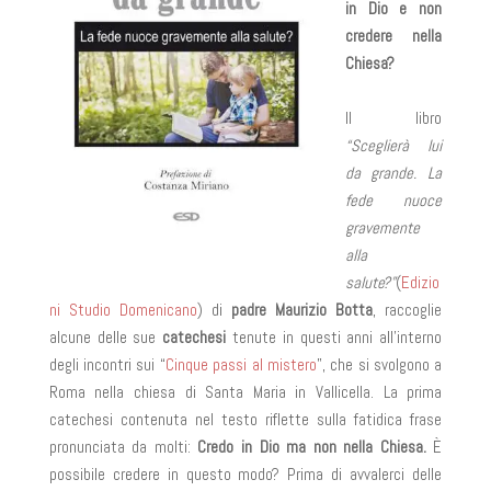
in Dio e non
credere nella
Chiesa?
Il libro
“Sceglierà lui
da grande. La
fede nuoce
gravemente
alla
salute?”
(
Edizio
ni Studio Domenicano
) di
padre Maurizio Botta
, raccoglie
alcune delle sue
catechesi
tenute in questi anni all’interno
degli incontri sui “
Cinque passi al mistero
”, che si svolgono a
Roma nella chiesa di Santa Maria in Vallicella. La prima
catechesi contenuta nel testo riflette sulla fatidica frase
pronunciata da molti:
Credo in Dio ma non nella Chiesa.
È
possibile credere in questo modo? Prima di avvalerci delle