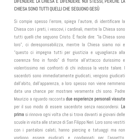
DIFENDERE LA CHIESA È DIFENDERE NOI STESSI, PERCHÉ LA
CHIESA SONO TUTTI QUELLI CHE SEGUONO GESÙ
Si compie spesso l’errore, spiega l’autore, di identificare la
Chiesa con i preti, i vescovi, i cardinali, mentre la Chiesa sono
tutti quelli che seguono Cristo. È facile dire: “la Chiesa sono
loro”, ci deresponsabilizza, mentre la Chiesa siamo noi e
“questo ci impegna tutti per giustizia e uguaglianza alla
coerenza fino in fondo” di fronte all’attacco durissimo e
violentissimo nei confronti di chi indossa la veste talare. I
sacerdoti sono immediatamente giudicati, vengono giudicati
dall’abito, dall’apparenza, a loro spesso non viene nemmeno
data una chance per mostrare veramente chi sono. Padre
Maurizio a riguardo racconta
due esperienze personali vissute
per il suo modo di essere sacerdote senza nascondersi.
La
prima
si rinnova ogni volta che si trova davanti ai giovani delle
scuole in visita alle stanze di San Filippo Neri. Loro sono vestiti
con i pantaloni calati, hanno piercing e tatuaggi ma non
vogliono essere giudicati e condannati per l’aspetto,