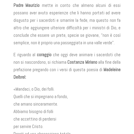
Padre Maurizio
mette in conto che almeno alcuni di essi
possano aver avuto esperienze che li hanno portati ad avere
disgusto per i sacerdoti e smarrire la fede, ma questo non fa
altro che aggiungere ulteriore difficoltà per i ministri di Dio, e
conclude che essere un prete, specie se giovane, “non è così
semplice, non è proprio una passeggiata in una valle verde”.
E riguardo al
coraggio
che oggi deve animare i sacerdoti che
non si nascondono, si richiama
Costanza Miriano
alla fine della
prefazione pregando con i versi di questa poesia di
Madeleine
Delbrel:
«Mandaci, o Dio, dei folli.
Quelli che si impegnano a fondo,
che amano sinceramente.
Abbiamo bisogno di folli
che accettino di perdersi
per servire Cristo.
Pronti ad una abnegazione totale,