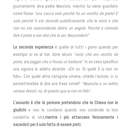
giustamente dice padre Maurizio, mentre lui viene guardato
come fosse
“una cacca solo perché ho un vestito da prete! E
solo perché ti sto dicendo pubblicamente che lo sono e che
non mi sto nascondendo dietro un angolo. Perché è comodo
fare il prete e non dire che lo sei. Nasconderti”.
La seconda esperienza
è quella di tutti i giorni quando per
esempio si va al bar, dove alcuni
“visto che ero vestito da
prete, era peggio che ci fosse un barbone”.
In un caso specifico
una signora lo addita dicendo: «Eh no. Di quelli lì io non mi
fido». Con quale altra categoria umana, chiede l’autore, ci si
permetterebbe di dire una frase simile?
“Neanche a un relitto
umano diresti: no, di questo qua io non mi fido”.
L’assurdo è che le persone pretendono che la Chiesa non le
giudichi
e non le condanni quando non condivide la loro
condotta di vita,
mentre i più attaccano ferocemente i
sacerdoti per il solo fatto di essere preti.