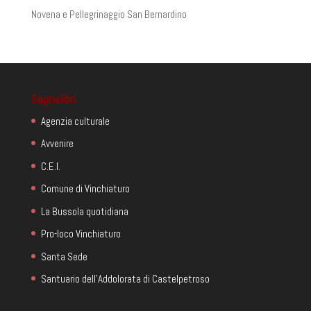
Novena e Pellegrinaggio San Bernardino
Segnalibri
Agenzia culturale
Avvenire
C.E.I.
Comune di Vinchiaturo
La Bussola quotidiana
Pro-loco Vinchiaturo
Santa Sede
Santuario dell'Addolorata di Castelpetroso