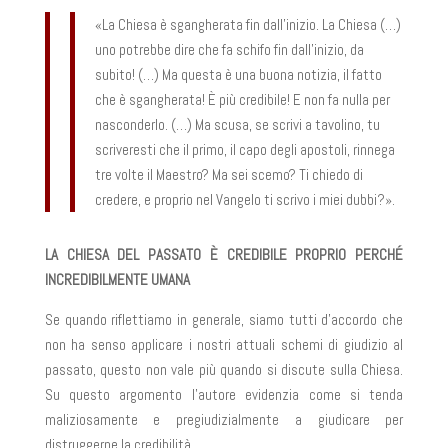
«La Chiesa è sgangherata fin dall’inizio. La Chiesa (…)
uno potrebbe dire che fa schifo fin dall’inizio, da
subito! (…) Ma questa è una buona notizia, il fatto
che è sgangherata! È più credibile! E non fa nulla per
nasconderlo. (…) Ma scusa, se scrivi a tavolino, tu
scriveresti che il primo, il capo degli apostoli, rinnega
tre volte il Maestro? Ma sei scemo? Ti chiedo di
credere, e proprio nel Vangelo ti scrivo i miei dubbi?».
LA CHIESA DEL PASSATO È CREDIBILE PROPRIO PERCHÉ
INCREDIBILMENTE UMANA
Se quando riflettiamo in generale, siamo tutti d’accordo che
non ha senso applicare i nostri attuali schemi di giudizio al
passato, questo non vale più quando si discute sulla Chiesa.
Su questo argomento l’autore evidenzia come si tenda
maliziosamente e pregiudizialmente a giudicare per
distruggerne la credibilità.