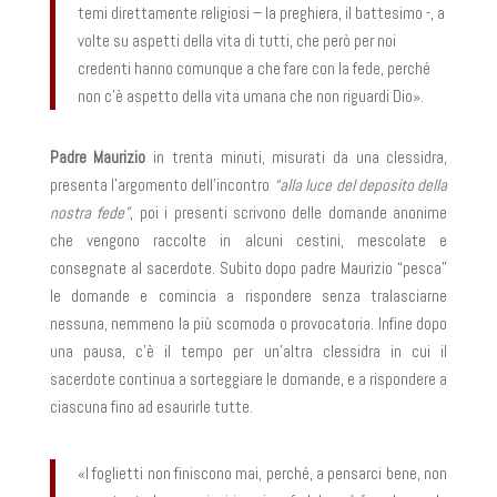
temi direttamente religiosi – la preghiera, il battesimo -, a
volte su aspetti della vita di tutti, che però per noi
credenti hanno comunque a che fare con la fede, perché
non c’è aspetto della vita umana che non riguardi Dio».
Padre Maurizio
in trenta minuti, misurati da una clessidra,
presenta l’argomento dell’incontro
“alla luce del deposito della
nostra fede”
, poi i presenti scrivono delle domande anonime
che vengono raccolte in alcuni cestini, mescolate e
consegnate al sacerdote. Subito dopo padre Maurizio “pesca”
le domande e comincia a rispondere senza tralasciarne
nessuna, nemmeno la più scomoda o provocatoria. Infine dopo
una pausa, c’è il tempo per un’altra clessidra in cui il
sacerdote continua a sorteggiare le domande, e a rispondere a
ciascuna fino ad esaurirle tutte.
«I foglietti non finiscono mai, perché, a pensarci bene, non