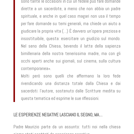
sono tante le occasioni in cui un fedele può fare domande
dirette a un sacerdote, a meno che non abbia un padre
spirituale, e anche in quel caso magari non usa il tempo
per fare domande su temi generali, ma chiede un aiuto a
giudicare la propria vita (…) È davvero un’opera preziosa e
insostituibile, questa: esercitare un giudizio sul mondo.
Nel seno della Chiesa, bevendo il latte della sapienza
bimillenaria della nostra tenerissima madre, ma con gli
occhi aperti anche sui giornali, sul cinema, sulla cultura
contemporanea».
Molti però sono quelli che affermano la loro fede
rivendicando una distanza totale dalla Chiesa e dai
sacerdoti: l’autore, sostenuto dalle Scritture medita su
questa tematica ed esprime le sue riflessioni.
LE ESPERIENZE NEGATIVE LASCIANO IL SEGNO, MA…
Padre Maurizio parte da un assunto: tutti noi nella chiesa