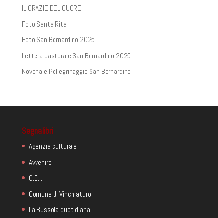
IL GRAZIE DEL CUORE
Foto Santa Rita
Foto San Bernardino 2025
Lettera pastorale San Bernardino 2025
Novena e Pellegrinaggio San Bernardino
Segnalibri
Agenzia culturale
Avvenire
C.E.I.
Comune di Vinchiaturo
La Bussola quotidiana