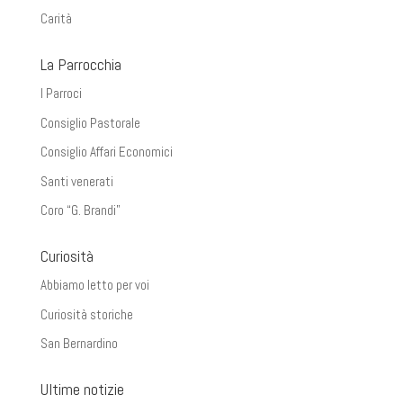
Carità
La Parrocchia
I Parroci
Consiglio Pastorale
Consiglio Affari Economici
Santi venerati
Coro “G. Brandi”
Curiosità
Abbiamo letto per voi
Curiosità storiche
San Bernardino
Ultime notizie