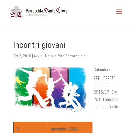
Incontri giovani
Ott 2, 2016
|
Avvisi
,
Notizie
,
Vita Parrocchiale
Calendario
degli incontri
per l’a.p.
2016/17. Ore
20:00 presso i
locali dell’asilo.
8
novembre 2016