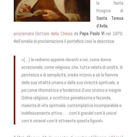
la festa
liturgica di
Santa Teresa
d’Avila
,
proclamata Dottore della Chiesa
da
Papa Paolo VI
nel 1970.
Nell’omelia di proclamazione il pontefice così la descrisse:
«(…) la vediamo apparire davanti a noi, come donna
eccezionale, come religiosa, che, tutta velata di umiltà, di
penitenza e di semplicità, irradia intorno a sé la fiamma
della sua vitalità umana e della sua vivacità spirituale, e
poi come riformatrice e fondatrice d’uno storico e insigne
Ordine religioso, e scrittrice genialissima e feconda,
maestra di vita spirituale, contemplativa incomparabile e
indefessamente attiva; . . . com’è grande! com’è unica!
com’è umana! com’è attraente questa figura!».