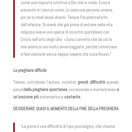
come una risposta istintiva a Dio che si rivela. Essa è
presente in ciascun uomo, in ciascuna persona umana,
pur se in modi assai diversi. Teresa l’ha praticata fin
dall’infanzia. Scriverà che già prima di entrare nella vita
religiosa aveva una specie di incontro quotidiano con
Cristo nell’orto degli Ulivi: «Sono convinta che da ciò la
mia anima si sia molto avvantaggiata, perché cominciavo
a fare orazione senza neppur sapere che cosa fosse»”.
La preghiera difficile
Teresa, sottolinea l’autore, incontrò
grandi difficoltà
quando
passò
dalla preghiera spontanea
, occasionale e momentanea
a
un’orazione più
sistematica e
costante.
DESIDERARE QUASI IL MOMENTO DELLA FINE DELLA PREGHIERA
“La prima è una difficoltà di tipo psicologico, che chiama