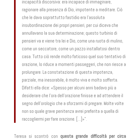
incapacità discorsiva: era incapace di immaginare,
ragionare alla presenza di Dio, impotente a meditare. Ciò
che le dava soprattutto fastidio era l’assoluta
insubordinazione dei propri pensieri, per cui diceva che
annullavano la sua determinazione; questo turbinio di
pensieri va e viene tra lei e Dio, come una ruota di mulino,
come un seccatore, come un pazzo installatosi dentro
casa. Tutto ciò rende molto faticoso quel suo tentativo di
orazione, lo riduce a momenti passeggeri, che non riesce a
prolungare. La constatazione di questa impotenza,
parziale, ma inesorabile, è molto viva e molto sofferta.
Difatti ella dice: «Spesso per alcuni anni badavo più a
desiderare che l’ora dell’orazione finisse e ad attendere il
segno dell’orologio che a sforzarmi di pregare. Molte volte
non so quale grave penitenza avrei preferita a quella di
raccogliermi per fare orazione. […]»”.
Teresa si scontrò con
questa grande difficoltà per circa