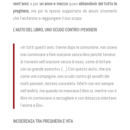
vent’anni
, e per
un anno e mezzo
quasi
abbandonò del tutto la
preghiera,
ma poi la riprese supportata da alcuni strumenti
che l’aiutarono a raggiungere il suo scopo.
L’AIUTO DEL LIBRO, UNO SCUDO CONTRO I PENSIERI
«In tutti questi anni, tranne dopo la comunione, non osavo
mai cominciare a fare orazione senza libro perché temevo
di trovarmi nell’orazione senza di esso, come di lottare
con un grande esercito» (…) Con questo aiuto, che era
come una compagnia, uno scudo contro gli assalti dei
molti pensieri, restavo consolata. Infatti non ero sempre
nell’aridità, ma quando mi mancava il libro sì, mentre con il
libro mi cominciavo a raccogliere e con dolcezza orientavo
l’anima a Dio».
INCOERENZA TRA PREGHIERA E VITA