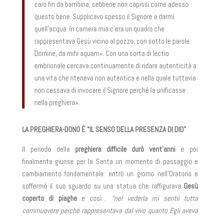
caro fin da bambina, sebbene non capissi come adesso
questo bene. Supplicavo spesso il Signore a darmi
quell’acqua. In camera mia c’era un quadro che
rappresentava Gesù vicino al pozzo, con sotto le parole:
Domine, da mihi aquam». Con una sorta di lectio
embrionale cercava continuamente di ridare autenticità a
una vita che riteneva non autentica e nella quale tuttavia
non cessava di invocare il Signore perché la unificasse
nella preghiera».
LA PREGHIERA-DONO È “IL SENSO DELLA PRESENZA DI DIO”
Il periodo della
preghiera difficile durò vent’anni
e poi
finalmente giunse per la Santa un momento di passaggio e
cambiamento fondamentale: entrò un giorno nell’Oratorio e
soffermò il suo sguardo su una statua che raffigurava
Gesù
coperto di piaghe
e così…
“nel vederla mi sentii tutta
commuovere perché rappresentava dal vivo quanto Egli aveva