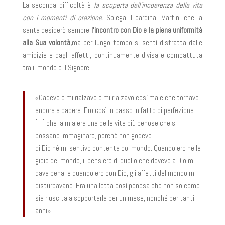
La seconda difficoltà è
la scoperta dell’incoerenza della vita
con i momenti di orazione.
Spiega il cardinal Martini che la
santa desiderò sempre
l’incontro con Dio e la piena uniformità
alla Sua volontà,
ma per lungo tempo si sentì distratta dalle
amicizie e dagli affetti, continuamente divisa e combattuta
tra il mondo e il Signore.
«Cadevo e mi rialzavo e mi rialzavo così male che tornavo
ancora a cadere. Ero così in basso in fatto di perfezione
[…] che la mia era una delle vite più penose che si
possano immaginare, perché non godevo
di Dio né mi sentivo contenta col mondo. Quando ero nelle
gioie del mondo, il pensiero di quello che dovevo a Dio mi
dava pena; e quando ero con Dio, gli affetti del mondo mi
disturbavano. Era una lotta così penosa che non so come
sia riuscita a sopportarla per un mese, nonché per tanti
anni».