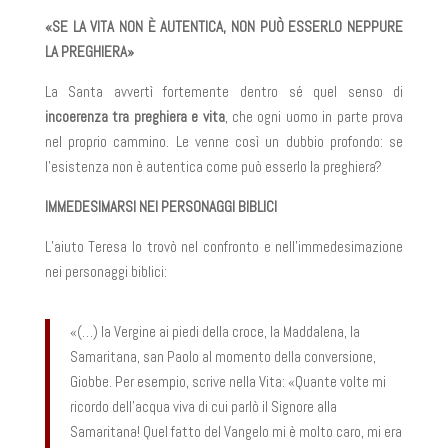
«SE LA VITA NON È AUTENTICA, NON PUÒ ESSERLO NEPPURE
LA PREGHIERA»
La Santa avvertì fortemente dentro sé quel senso di
incoerenza tra preghiera e vita
, che ogni uomo in parte prova
nel proprio cammino. Le venne così un dubbio profondo: se
l’esistenza non è autentica come può esserlo la preghiera?
IMMEDESIMARSI NEI PERSONAGGI BIBLICI
L’aiuto Teresa lo trovò nel confronto e nell’immedesimazione
nei personaggi biblici:
«(…) la Vergine ai piedi della croce, la Maddalena, la
Samaritana, san Paolo al momento della conversione,
Giobbe. Per esempio, scrive nella Vita: «Quante volte mi
ricordo dell’acqua viva di cui parlò il Signore alla
Samaritana! Quel fatto del Vangelo mi è molto caro, mi era