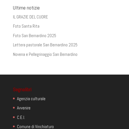
Ultime notizie
IL GRAZIE DEL CUORE
Foto Santa Rita
Foto San Bernardino 2025
Lettera pastorale San Bernardino 2025
Novena e Pellegrinaggio San Bernardino
Segnalibri
Agenzia culturale
Avvenire
C.E.I.
Comune di Vinchiaturo