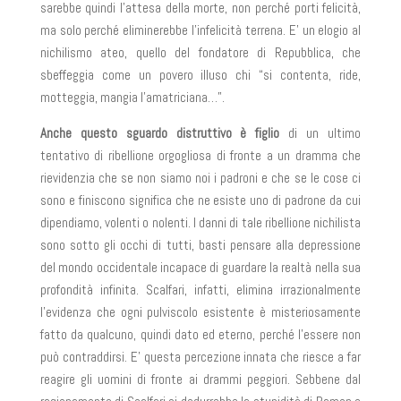
sarebbe quindi l’attesa della morte, non perché porti felicità,
ma solo perché eliminerebbe l’infelicità terrena. E’ un elogio al
nichilismo ateo, quello del fondatore di Repubblica, che
sbeffeggia come un povero illuso chi “si contenta, ride,
motteggia, mangia l’amatriciana…”.
Anche questo sguardo distruttivo è figlio
di un ultimo
tentativo di ribellione orgogliosa di fronte a un dramma che
rievidenzia che se non siamo noi i padroni e che se le cose ci
sono e finiscono significa che ne esiste uno di padrone da cui
dipendiamo, volenti o nolenti. I danni di tale ribellione nichilista
sono sotto gli occhi di tutti, basti pensare alla depressione
del mondo occidentale incapace di guardare la realtà nella sua
profondità infinita. Scalfari, infatti, elimina irrazionalmente
l’evidenza che ogni pulviscolo esistente è misteriosamente
fatto da qualcuno, quindi dato ed eterno, perché l’essere non
può contraddirsi. E’ questa percezione innata che riesce a far
reagire gli uomini di fronte ai drammi peggiori. Sebbene dal