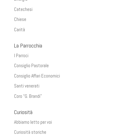
Catechesi
Chiese
Carità
La Parrocchia
I Parroci
Consiglio Pastorale
Consiglio Affari Economici
Santi venerati
Coro “G. Brandi”
Curiosità
Abbiamo letto per voi
Curiosità storiche