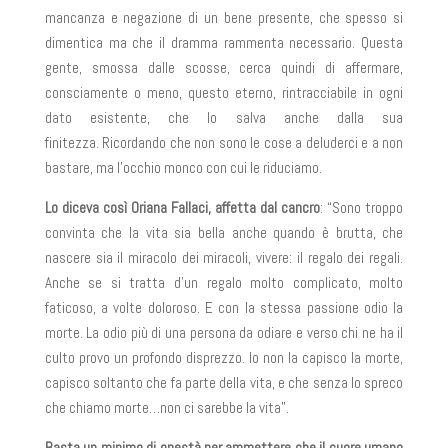
mancanza e negazione di un bene presente, che spesso si
dimentica ma che il dramma rammenta necessario. Questa
gente, smossa dalle scosse, cerca quindi di affermare,
consciamente o meno, questo eterno, rintracciabile in ogni
dato esistente, che lo salva anche dalla sua
finitezza. Ricordando che non sono le cose a deluderci e a non
bastare, ma l’occhio monco con cui le riduciamo.
Lo diceva così Oriana Fallaci, affetta dal cancro
: “Sono troppo
convinta che la vita sia bella anche quando è brutta, che
nascere sia il miracolo dei miracoli, vivere: il regalo dei regali.
Anche se si tratta d’un regalo molto complicato, molto
faticoso, a volte doloroso. E con la stessa passione odio la
morte. La odio più di una persona da odiare e verso chi ne ha il
culto provo un profondo disprezzo. Io non la capisco la morte,
capisco soltanto che fa parte della vita, e che senza lo spreco
che chiamo morte…non ci sarebbe la vita”.
Basta un minimo di onestà per ammettere che il cuore umano