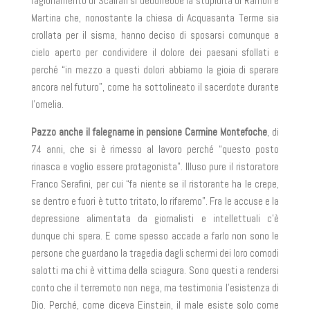
ragionamento di Scalfari si dedurrebbe la stupidità di Ramon e
Martina che, nonostante la chiesa di Acquasanta Terme sia
crollata per il sisma, hanno deciso di sposarsi comunque a
cielo aperto per condividere il dolore dei paesani sfollati e
perché “in mezzo a questi dolori abbiamo la gioia di sperare
ancora nel futuro”, come ha sottolineato il sacerdote durante
l’omelia.
Pazzo anche il falegname in pensione Carmine Montefoche
, di
74 anni, che si è rimesso al lavoro perché “questo posto
rinasca e voglio essere protagonista”. Illuso pure il ristoratore
Franco Serafini, per cui “fa niente se il ristorante ha le crepe,
se dentro e fuori è tutto tritato, lo rifaremo”. Fra le accuse e la
depressione alimentata da giornalisti e intellettuali c’è
dunque chi spera. E come spesso accade a farlo non sono le
persone che guardano la tragedia dagli schermi dei loro comodi
salotti ma chi è vittima della sciagura. Sono questi a rendersi
conto che il terremoto non nega, ma testimonia l’esistenza di
Dio. Perché, come diceva Einstein, il male esiste solo come