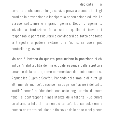
dedicata al
terremoto, che con un lungo servizio prova a elencare tutti gli
errori della prevenzione e incolpare la speculazione edilizia. Lo
stesso sottolineano i grandi giornali. Dopo lo sgomento
iniziale la tentazione è la solita, quella di trovare il
responsabile per rassicurarsi e convincersi del fatto che forse
la tragedia si poteva evitare. Che l’uomo, se vuole, può
controllare gli eventi.
Ma non è lontana da questa presunzione la posizione
di chi
indica l’ineluttabilità del male, quale essenza della struttura
umana e della natura, come commentava domenica scorsa su
Repubblica Eugenio Scalfari. Parlando del sisma, e di “tutti gli
altri mali del mondo”, descrive il caos per cui “vivere è del tutto
inutile” perché al “desiderio costante degli uomini d’essere
felici” si contrappone “l’inesistenza della felicità. Può durare
un attimo la felicità, ma non più tanto”. L’unica soluzione a
questa costante delusione e finitezza delle cose e dei piaceri