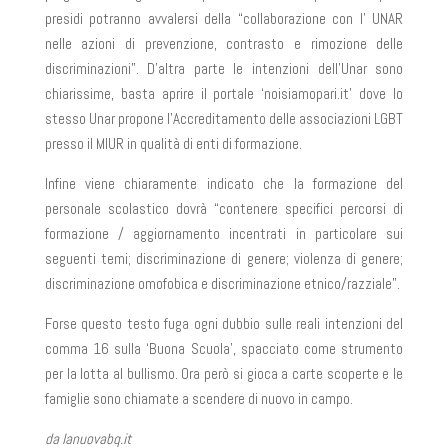
presidi potranno avvalersi della “collaborazione con l’ UNAR
nelle azioni di prevenzione, contrasto e rimozione delle
discriminazioni”. D’altra parte le intenzioni dell’Unar sono
chiarissime, basta aprire il portale ‘noisiamopari.it’ dove lo
stesso Unar propone l’Accreditamento delle associazioni LGBT
presso il MIUR in qualità di enti di formazione.
Infine viene chiaramente indicato che la formazione del
personale scolastico dovrà “contenere specifici percorsi di
formazione / aggiornamento incentrati in particolare sui
seguenti temi; discriminazione di genere; violenza di genere;
discriminazione omofobica e discriminazione etnico/razziale”.
Forse questo testo fuga ogni dubbio sulle reali intenzioni del
comma 16 sulla ‘Buona Scuola’, spacciato come strumento
per la lotta al bullismo. Ora però si gioca a carte scoperte e le
famiglie sono chiamate a scendere di nuovo in campo.
da lanuovabq.it