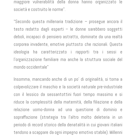
maggiore vulnerabilità della donna hanno organizzato le
società e costruito le norme”.
“Secondo questa millenaria tradizione – prosegue ancora il
testo redatto dagli esperti – le donne sarebbero soggetti
deboli, incapaci di pensiero astratto, dominate da una realtà
corporea invadente, emotive piuttosto che razionali. Questa
ideologia ha caratterizzato i rapporti tra i sessi e
l’organizzazione familiare ma anche la struttura sociale del
mondo occidentale”
Insomma, mancando anche di un po’ di originalità, si torna a
colpevolizzare il maschio e la società naturale pre-industriale
con il lessico da sessantottini fuori tempo massimo e si
riduce la complessità della maternità, della filiazione e della
relazione uomo-donna ad una questione di dominio e
sopraffazione (strategia tra l’altro molto deleteria in un
periodo di record storico della denatalità in cui giovani italiani
tendono a scappare da ogni impegno emotivo stabile). Millenni