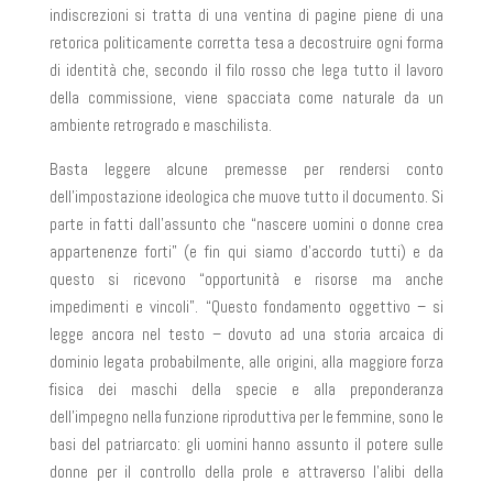
indiscrezioni si tratta di una ventina di pagine piene di una
retorica politicamente corretta tesa a decostruire ogni forma
di identità che, secondo il filo rosso che lega tutto il lavoro
della commissione, viene spacciata come naturale da un
ambiente retrogrado e maschilista.
Basta leggere alcune premesse per rendersi conto
dell’impostazione ideologica che muove tutto il documento. Si
parte in fatti dall’assunto che “nascere uomini o donne crea
appartenenze forti” (e fin qui siamo d’accordo tutti) e da
questo si ricevono “opportunità e risorse ma anche
impedimenti e vincoli”. “Questo fondamento oggettivo – si
legge ancora nel testo – dovuto ad una storia arcaica di
dominio legata probabilmente, alle origini, alla maggiore forza
fisica dei maschi della specie e alla preponderanza
dell’impegno nella funzione riproduttiva per le femmine, sono le
basi del patriarcato: gli uomini hanno assunto il potere sulle
donne per il controllo della prole e attraverso l’alibi della