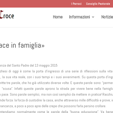
I Parroci
Consiglio Pastorale
Home
Informazioni
Notizie
ace in famiglia»
ienza del Santo Padre del 13 maggio 2015
chesi di oggi è come la porta d’ingresso di una serie di riflessioni sulla vita
a, la sua vita reale, con i suoi tempi e i suoi avvenimenti. Su questa porta d’in
itte tre parole, che ho già utilizzato diverse volte. E queste parole sono: “perme
”, “scusa”. Infatti queste parole aprono la strada per vivere bene nella famigli
in pace. Sono parole semplici, ma non così semplici da mettere in pratica! Racch
de forza: la forza di custodire la casa, anche attraverso mille difficoltà e prove; 
 mancanza, a poco a poco apre delle crepe che possono farla persino crollare.
 intendiamo normalmente come le parole della “buona educazione”. Va bene