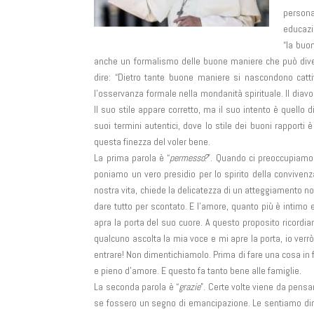
persona
educazi
“la buo
anche un formalismo delle buone maniere che può divent
dire: “Dietro tante buone maniere si nascondono catti
l’osservanza formale nella mondanità spirituale. Il diav
Il suo stile appare corretto, ma il suo intento è quello 
suoi termini autentici, dove lo stile dei buoni rapporti 
questa finezza del voler bene.
La prima parola è “
permesso?
”. Quando ci preoccupiamo
poniamo un vero presidio per lo spirito della convivenza
nostra vita, chiede la delicatezza di un atteggiamento no
dare tutto per scontato. E l’amore, quanto più è intimo e 
apra la porta del suo cuore. A questo proposito ricordiam
qualcuno ascolta la mia voce e mi apre la porta, io verrò
entrare! Non dimentichiamolo. Prima di fare una cosa in f
e pieno d’amore. E questo fa tanto bene alle famiglie.
La seconda parola è “
grazie
”. Certe volte viene da pensa
se fossero un segno di emancipazione. Le sentiamo dire