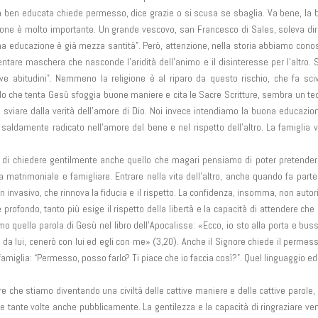
 ben educata chiede permesso, dice grazie o si scusa se sbaglia. Va bene, la
one è molto importante. Un grande vescovo, san Francesco di Sales, soleva di
na educazione è già mezza santità”. Però, attenzione, nella storia abbiamo cono
are maschera che nasconde l’aridità dell’animo e il disinteresse per l’altro. 
ve abitudini”. Nemmeno la religione è al riparo da questo rischio, che fa sci
olo che tenta Gesù sfoggia buone maniere e cita le Sacre Scritture, sembra un te
di sviare dalla verità dell’amore di Dio. Noi invece intendiamo la buona educazio
è saldamente radicato nell’amore del bene e nel rispetto dell’altro. La famiglia v
 di chiedere gentilmente anche quello che magari pensiamo di poter pretender
 matrimoniale e famigliare. Entrare nella vita dell’altro, anche quando fa parte
n invasivo, che rinnova la fiducia e il rispetto. La confidenza, insomma, non autor
profondo, tanto più esige il rispetto della libertà e la capacità di attendere che l
o quella parola di Gesù nel libro dell’Apocalisse: «Ecco, io sto alla porta e bus
 da lui, cenerò con lui ed egli con me» (3,20). Anche il Signore chiede il permes
amiglia: “Permesso, posso farlo? Ti piace che io faccia così?”. Quel linguaggio e
re che stiamo diventando una civiltà delle cattive maniere e delle cattive parole
 tante volte anche pubblicamente. La gentilezza e la capacità di ringraziare v