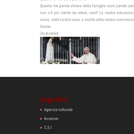
Queste tre parole-chiave della famiglia sono parole se
non c’è più niente da ridere, vero? La nostra educazione,
cuore, nella nostra casa, e anche nella nostra convivenza 
Grazie.
Da Avvenire
Segnalibri
Agenzia culturale
Avvenire
C.E.I.