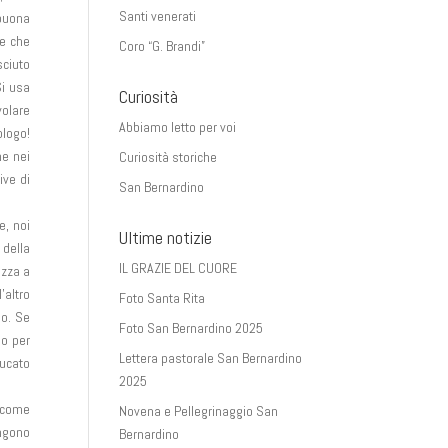
Santi venerati
 buona
re che
Coro “G. Brandi”
sciuto
Si usa
Curiosità
volare
Abbiamo letto per voi
ologo!
ne nei
Curiosità storiche
ive di
San Bernardino
e, noi
Ultime notizie
 della
IL GRAZIE DEL CUORE
izza a
’altro
Foto Santa Rita
so. Se
Foto San Bernardino 2025
so per
Lettera pastorale San Bernardino
ducato
2025
, come
Novena e Pellegrinaggio San
engono
Bernardino