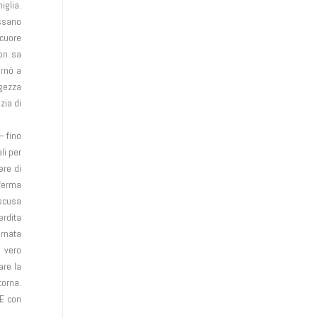
iglia.
assano
 cuore
non sa
ornò a
ggezza
zia di
– fino
li per
ere di
 ferma
 scusa
erdita
ornata
l vero
are la
torna.
 E con