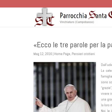
«Ecco le tre parole per la p
Mag 12, 2016
|
Home Page
,
Pensieri cristiani
Dall’ud
La cate
famigli
sono scr
“grazie
vivere 
una gran
la loro
Noi le