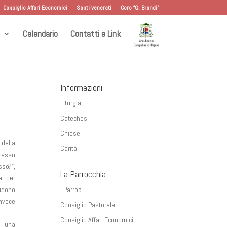
Consiglio Affari Economici
Santi venerati
Coro “G. Brandi”
Calendario
Contatti e Link
Informazioni
Liturgia
Catechesi
Chiese
 della
Carità
gresso
sso?”,
La Parrocchia
a, per
iudono
I Parroci
invece
Consiglio Pastorale
Consiglio Affari Economici
, una