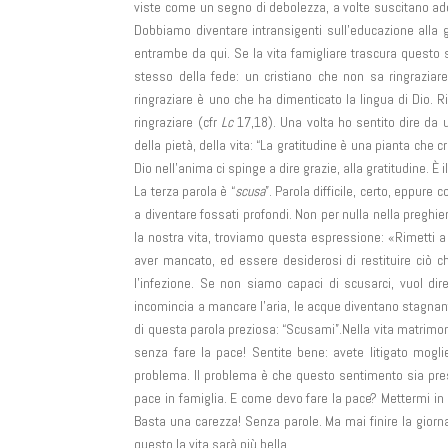
viste come un segno di debolezza, a volte suscitano add
Dobbiamo diventare intransigenti sull’educazione alla g
entrambe da qui. Se la vita famigliare trascura questo st
stesso della fede: un cristiano che non sa ringraziar
ringraziare è uno che ha dimenticato la lingua di Dio. 
ringraziare (cfr
Lc
17,18). Una volta ho sentito dire da
della pietà, della vita: “La gratitudine è una pianta che c
Dio nell’anima ci spinge a dire grazie, alla gratitudine. È 
La terza parola è “
scusa
”. Parola difficile, certo, eppur
a diventare fossati profondi. Non per nulla nella preghi
la nostra vita, troviamo questa espressione: «Rimetti a n
aver mancato, ed essere desiderosi di restituire ciò ch
l’infezione. Se non siamo capaci di scusarci, vuol d
incomincia a mancare l’aria, le acque diventano stagnanti.
di questa parola preziosa: “Scusami”.Nella vita matrimonial
senza fare la pace! Sentite bene: avete litigato moglie
problema. Il problema è che questo sentimento sia presen
pace in famiglia. E come devo fare la pace? Mettermi in 
Basta una carezza! Senza parole. Ma mai finire la giorna
questo la vita sarà più bella.