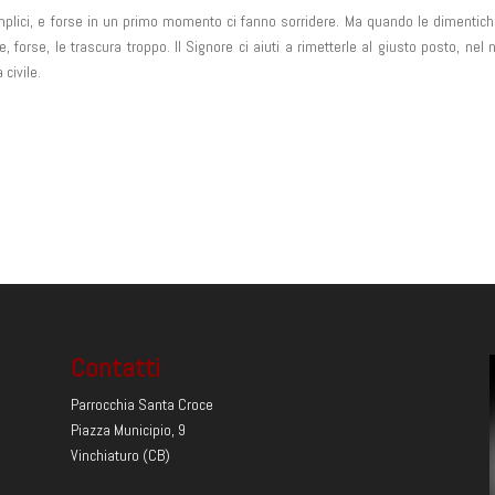
mplici, e forse in un primo momento ci fanno sorridere. Ma quando le dimentic
 forse, le trascura troppo. Il Signore ci aiuti a rimetterle al giusto posto, nel 
civile.
Contatti
Parrocchia Santa Croce
Piazza Municipio, 9
Vinchiaturo (CB)