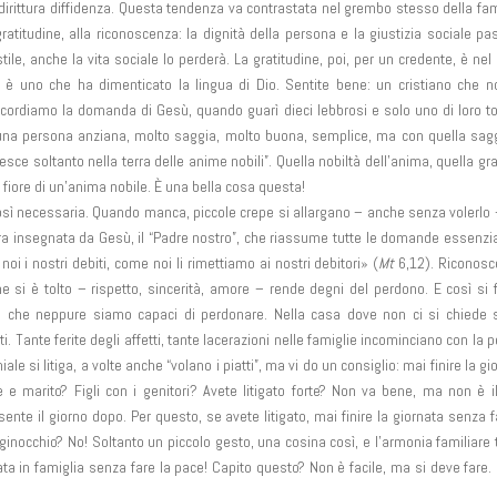
irittura diffidenza. Questa tendenza va contrastata nel grembo stesso della fam
ratitudine, alla riconoscenza: la dignità della persona e la giustizia sociale p
ile, anche la vita sociale lo perderà. La gratitudine, poi, per un credente, è nel
e è uno che ha dimenticato la lingua di Dio. Sentite bene: un cristiano che 
Ricordiamo la domanda di Gesù, quando guarì dieci lebbrosi e solo uno di loro t
 una persona anziana, molto saggia, molto buona, semplice, ma con quella sa
resce soltanto nella terra delle anime nobili”. Quella nobiltà dell’anima, quella gra
il fiore di un’anima nobile. È una bella cosa questa!
e così necessaria. Quando manca, piccole crepe si allargano – anche senza volerlo 
era insegnata da Gesù, il “Padre nostro”, che riassume tutte le domande essenzia
oi i nostri debiti, come noi li rimettiamo ai nostri debitori» (
Mt
6,12). Riconosc
e si è tolto – rispetto, sincerità, amore – rende degni del perdono. E così si
ire che neppure siamo capaci di perdonare. Nella casa dove non ci si chiede
 Tante ferite degli affetti, tante lacerazioni nelle famiglie incominciano con la p
e si litiga, a volte anche “volano i piatti”, ma vi do un consiglio: mai finire la gi
 e marito? Figli con i genitori? Avete litigato forte? Non va bene, ma non è i
te il giorno dopo. Per questo, se avete litigato, mai finire la giornata senza f
ginocchio? No! Soltanto un piccolo gesto, una cosina così, e l’armonia familiare 
ta in famiglia senza fare la pace! Capito questo? Non è facile, ma si deve fare.